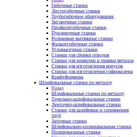
Гибочные станки
Листогибочные станки
Трубогибочное оборудование
Зиговочные станки
Профилегибочные станки
Пуклевочные станки
Роликовые вытяжные станки
Фальцегибочные станки
Угловысечные станки
Станки для сборки отводов
Станки для размотки и правки металла
Станки для изготовления конусов
Станки для изготовления гофроколена
Крафтформеры
Шлифовальные станки по металлу
Назад
Шлифовальные станки по металлу
Точильно-шлифовальные станки
Ленточно-шлифовальные станки
Станки для шлифовки и сопряжения
труб
Заточные станки
Шлифовально-полировальные станки
Полировальные станки