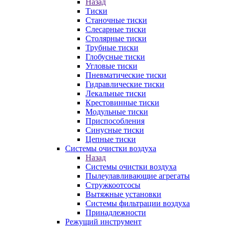
Назад
Тиски
Станочные тиски
Слесарные тиски
Столярные тиски
Трубные тиски
Глобусные тиски
Угловые тиски
Пневматические тиски
Гидравлические тиски
Лекальные тиски
Крестовинные тиски
Модульные тиски
Приспособления
Синусные тиски
Цепные тиски
Системы очистки воздуха
Назад
Системы очистки воздуха
Пылеулавливающие агрегаты
Стружкоотсосы
Вытяжные установки
Системы фильтрации воздуха
Принадлежности
Режущий инструмент