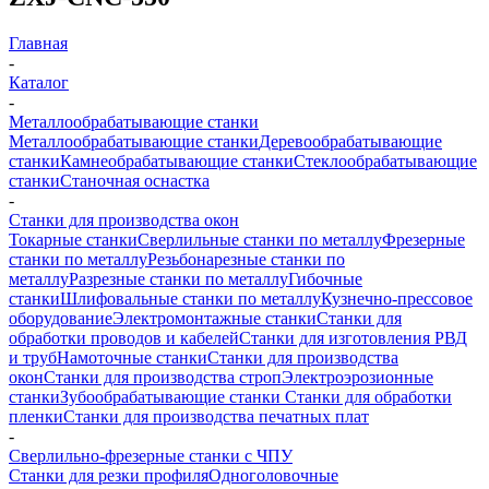
Главная
-
Каталог
-
Металлообрабатывающие станки
Металлообрабатывающие станки
Деревообрабатывающие
станки
Камнеобрабатывающие станки
Стеклообрабатывающие
станки
Станочная оснастка
-
Станки для производства окон
Токарные станки
Сверлильные станки по металлу
Фрезерные
станки по металлу
Резьбонарезные станки по
металлу
Разрезные станки по металлу
Гибочные
станки
Шлифовальные станки по металлу
Кузнечно-прессовое
оборудование
Электромонтажные станки
Станки для
обработки проводов и кабелей
Станки для изготовления РВД
и труб
Намоточные станки
Станки для производства
окон
Станки для производства строп
Электроэрозионные
станки
Зубообрабатывающие станки
Станки для обработки
пленки
Станки для производства печатных плат
-
Сверлильно-фрезерные станки с ЧПУ
Станки для резки профиля
Одноголовочные