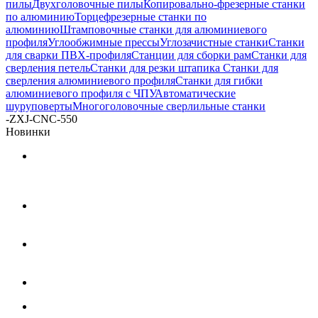
пилы
Двухголовочные пилы
Копировально-фрезерные станки
по алюминию
Торцефрезерные станки по
алюминию
Штамповочные станки для алюминиевого
профиля
Углообжимные прессы
Углозачистные станки
Станки
для сварки ПВХ-профиля
Станции для сборки рам
Станки для
сверления петель
Станки для резки штапика
Станки для
сверления алюминиевого профиля
Станки для гибки
алюминиевого профиля с ЧПУ
Автоматические
шуруповерты
Многоголовочные сверлильные станки
-
ZXJ-CNC-550
Новинки