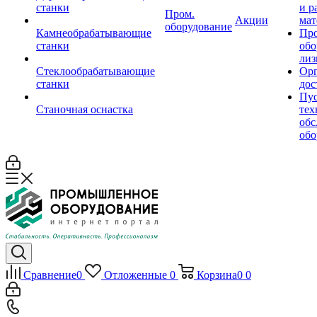
станки
и р
Пром.
Акции
мат
оборудование
Камнеобрабатывающие
Пр
станки
обо
лиз
Стеклообрабатывающие
Орг
станки
дос
Пус
Станочная оснастка
тех
обс
обо
Сравнение
0
Отложенные
0
Корзина
0
0