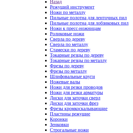
Назад
Режущий инструмент
Ножи по металлу
Пильные полотна для ленточных пил
Пильные полотна для лобзиковых пил
Ножи к пресс-ножницам
Роликовые ножи
Сверла по дереву
Сверла по металлу
Стамески по дереву
Токарные резцы по дереву
Токарные резцы по металлу
Фрезы по дереву
Фрезы по металлу
Шлифовальные круги
Ножевые валы
Ножи для резки проводов
Ножи для резки арматуры
Диски для заточки сверл
Диски для заточки фрез
Фрезы кромкоскалывающие
Пластины режущие
Коронки
Зенковки
Строгальные ножи