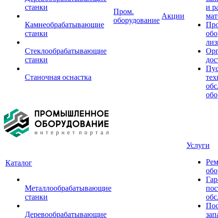
станки
и р
Пром.
Акции
мат
оборудование
Камнеобрабатывающие
Пр
станки
обо
лиз
Стеклообрабатывающие
Орг
станки
дос
Пус
Станочная оснастка
тех
обс
обо
Услуги
Рем
Каталог
обо
Гар
Металлообрабатывающие
пос
станки
обс
Пос
Деревообрабатывающие
зап