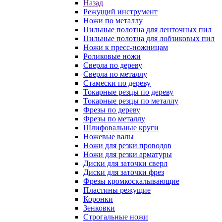
Назад
Режущий инструмент
Ножи по металлу
Пильные полотна для ленточных пил
Пильные полотна для лобзиковых пил
Ножи к пресс-ножницам
Роликовые ножи
Сверла по дереву
Сверла по металлу
Стамески по дереву
Токарные резцы по дереву
Токарные резцы по металлу
Фрезы по дереву
Фрезы по металлу
Шлифовальные круги
Ножевые валы
Ножи для резки проводов
Ножи для резки арматуры
Диски для заточки сверл
Диски для заточки фрез
Фрезы кромкоскалывающие
Пластины режущие
Коронки
Зенковки
Строгальные ножи