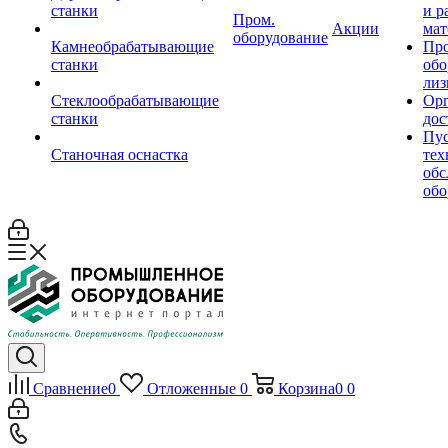
станки
и р
Пром.
Акции
мат
оборудование
Камнеобрабатывающие
Пр
станки
обо
лиз
Стеклообрабатывающие
Орг
станки
дос
Пус
Станочная оснастка
тех
обс
обо
Сравнение
0
Отложенные
0
Корзина
0
0