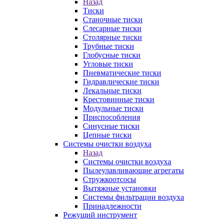
Назад
Тиски
Станочные тиски
Слесарные тиски
Столярные тиски
Трубные тиски
Глобусные тиски
Угловые тиски
Пневматические тиски
Гидравлические тиски
Лекальные тиски
Крестовинные тиски
Модульные тиски
Приспособления
Синусные тиски
Цепные тиски
Системы очистки воздуха
Назад
Системы очистки воздуха
Пылеулавливающие агрегаты
Стружкоотсосы
Вытяжные установки
Системы фильтрации воздуха
Принадлежности
Режущий инструмент