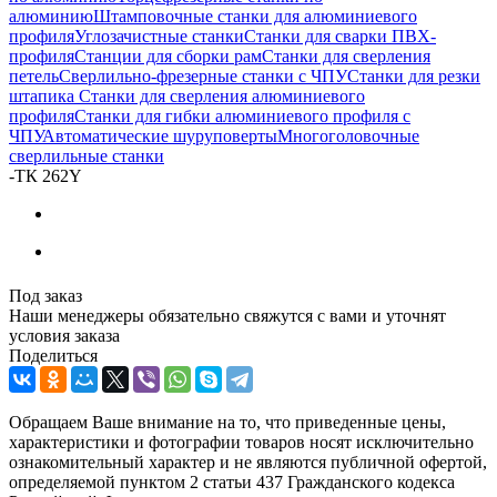
алюминию
Штамповочные станки для алюминиевого
профиля
Углозачистные станки
Станки для сварки ПВХ-
профиля
Станции для сборки рам
Станки для сверления
петель
Сверлильно-фрезерные станки с ЧПУ
Станки для резки
штапика
Станки для сверления алюминиевого
профиля
Станки для гибки алюминиевого профиля с
ЧПУ
Автоматические шуруповерты
Многоголовочные
сверлильные станки
-
ТК 262Y
Под заказ
Наши менеджеры обязательно свяжутся с вами и уточнят
условия заказа
Поделиться
Обращаем Ваше внимание на то, что приведенные цены,
характеристики и фотографии товаров носят исключительно
ознакомительный характер и не являются публичной офертой,
определяемой пунктом 2 статьи 437 Гражданского кодекса