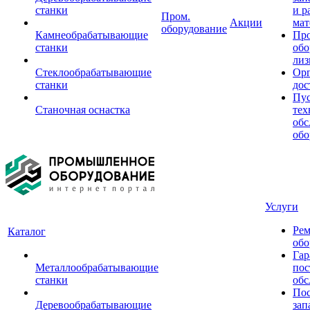
станки
и р
Пром.
Акции
мат
оборудование
Камнеобрабатывающие
Пр
станки
обо
лиз
Стеклообрабатывающие
Орг
станки
дос
Пус
Станочная оснастка
тех
обс
обо
Услуги
Рем
Каталог
обо
Гар
Металлообрабатывающие
пос
станки
обс
Пос
Деревообрабатывающие
зап