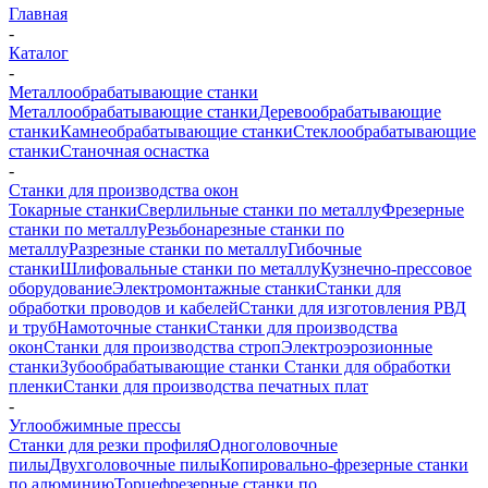
Главная
-
Каталог
-
Металлообрабатывающие станки
Металлообрабатывающие станки
Деревообрабатывающие
станки
Камнеобрабатывающие станки
Стеклообрабатывающие
станки
Станочная оснастка
-
Станки для производства окон
Токарные станки
Сверлильные станки по металлу
Фрезерные
станки по металлу
Резьбонарезные станки по
металлу
Разрезные станки по металлу
Гибочные
станки
Шлифовальные станки по металлу
Кузнечно-прессовое
оборудование
Электромонтажные станки
Станки для
обработки проводов и кабелей
Станки для изготовления РВД
и труб
Намоточные станки
Станки для производства
окон
Станки для производства строп
Электроэрозионные
станки
Зубообрабатывающие станки
Станки для обработки
пленки
Станки для производства печатных плат
-
Углообжимные прессы
Станки для резки профиля
Одноголовочные
пилы
Двухголовочные пилы
Копировально-фрезерные станки
по алюминию
Торцефрезерные станки по