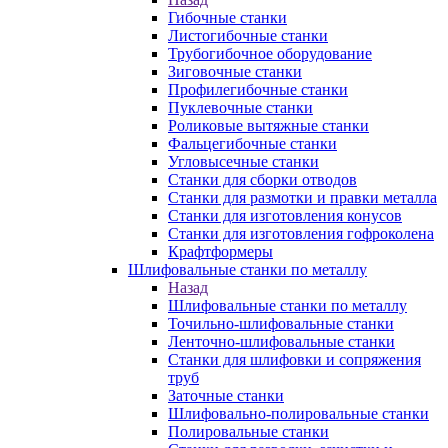
Гибочные станки
Листогибочные станки
Трубогибочное оборудование
Зиговочные станки
Профилегибочные станки
Пуклевочные станки
Роликовые вытяжные станки
Фальцегибочные станки
Угловысечные станки
Станки для сборки отводов
Станки для размотки и правки металла
Станки для изготовления конусов
Станки для изготовления гофроколена
Крафтформеры
Шлифовальные станки по металлу
Назад
Шлифовальные станки по металлу
Точильно-шлифовальные станки
Ленточно-шлифовальные станки
Станки для шлифовки и сопряжения
труб
Заточные станки
Шлифовально-полировальные станки
Полировальные станки