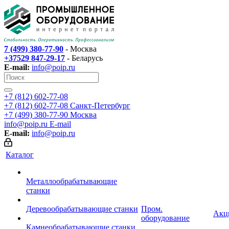
7 (499) 380-77-90
- Москва
+37529 847-29-17
- Беларусь
E-mail:
info@poip.ru
+7 (812) 602-77-08
+7 (812) 602-77-08
Санкт-Петербург
+7 (499) 380-77-90
Москва
info@poip.ru
E-mail
E-mail:
info@poip.ru
Каталог
Металлообрабатывающие
станки
Деревообрабатывающие станки
Пром.
Акц
оборудование
Камнеобрабатывающие станки