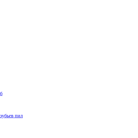
уб
 зубьев пил