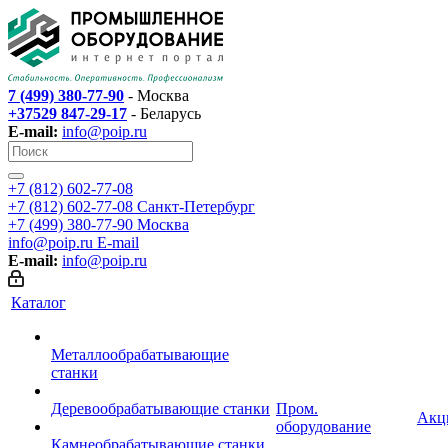
7 (499) 380-77-90
- Москва
+37529 847-29-17
- Беларусь
E-mail:
info@poip.ru
+7 (812) 602-77-08
+7 (812) 602-77-08
Санкт-Петербург
+7 (499) 380-77-90
Москва
info@poip.ru
E-mail
E-mail:
info@poip.ru
Каталог
Металлообрабатывающие
станки
Деревообрабатывающие станки
Пром.
Акц
оборудование
Камнеобрабатывающие станки