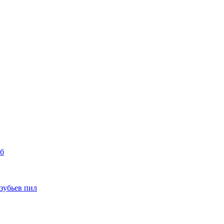
уб
 зубьев пил