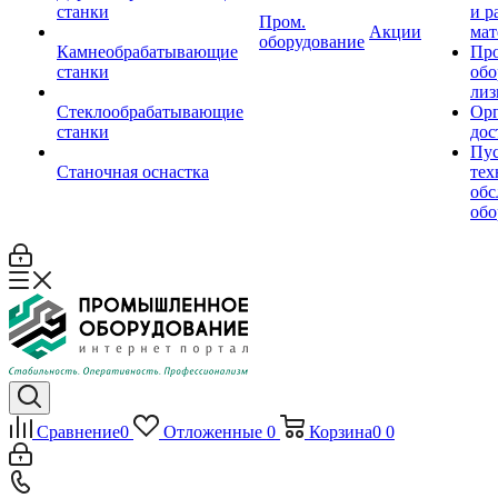
станки
и р
Пром.
Акции
мат
оборудование
Камнеобрабатывающие
Пр
станки
обо
лиз
Стеклообрабатывающие
Орг
станки
дос
Пус
Станочная оснастка
тех
обс
обо
Сравнение
0
Отложенные
0
Корзина
0
0