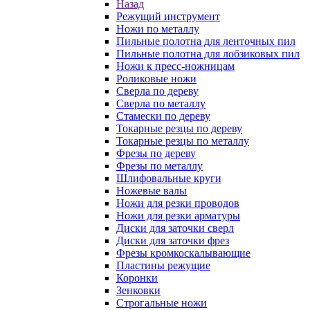
Назад
Режущий инструмент
Ножи по металлу
Пильные полотна для ленточных пил
Пильные полотна для лобзиковых пил
Ножи к пресс-ножницам
Роликовые ножи
Сверла по дереву
Сверла по металлу
Стамески по дереву
Токарные резцы по дереву
Токарные резцы по металлу
Фрезы по дереву
Фрезы по металлу
Шлифовальные круги
Ножевые валы
Ножи для резки проводов
Ножи для резки арматуры
Диски для заточки сверл
Диски для заточки фрез
Фрезы кромкоскалывающие
Пластины режущие
Коронки
Зенковки
Строгальные ножи