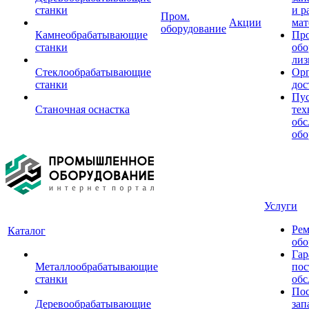
станки
и р
Пром.
Акции
мат
оборудование
Камнеобрабатывающие
Пр
станки
обо
лиз
Стеклообрабатывающие
Орг
станки
дос
Пус
Станочная оснастка
тех
обс
обо
Услуги
Рем
Каталог
обо
Гар
Металлообрабатывающие
пос
станки
обс
Пос
Деревообрабатывающие
зап