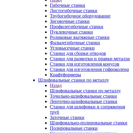
Гибочные станки
Листогибочные станки
Трубогибочное оборудование
Зиговочные станки
Профилегибочные станки
Пуклевочные станки
Роликовые вытяжные станки
Фальцегибочные станки
Угловысечные станки
Станки для сборки отводов
Станки для размотки и правки металла
Станки для изготовления конусов
Станки для изготовления гофроколена
Крафтформеры
Шлифовальные станки по металлу
Назад
Шлифовальные станки по металлу
Точильно-шлифовальные станки
Ленточно-шлифовальные станки
Станки для шлифовки и сопряжения
труб
Заточные станки
Шлифовально-полировальные станки
Полировальные станки