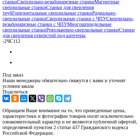
станки
Сверлильно-резьбонарезные станки
Магнитные
сверлильные станки
Станки для сверления
труб
Горизонтальные сверлильные станки
Радиально-
сверлильные станки
Сверлильные станки с ЧПУ
Сверлильно-
резьбонарезные станки с ЧПУ
Многошпиндельные
сверлильные станки
Револьверно-сверлильные станки
Станки
для сверления отверстий под катетеры
-
2ЧС112
Под заказ
Наши менеджеры обязательно свяжутся с вами и уточнят
условия заказа
Поделиться
Обращаем Ваше внимание на то, что приведенные цены,
характеристики и фотографии товаров носят исключительно
ознакомительный характер и не являются публичной офертой,
определяемой пунктом 2 статьи 437 Гражданского кодекса
Российской Федерации.