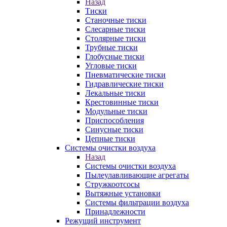
Назад
Тиски
Станочные тиски
Слесарные тиски
Столярные тиски
Трубные тиски
Глобусные тиски
Угловые тиски
Пневматические тиски
Гидравлические тиски
Лекальные тиски
Крестовинные тиски
Модульные тиски
Приспособления
Синусные тиски
Цепные тиски
Системы очистки воздуха
Назад
Системы очистки воздуха
Пылеулавливающие агрегаты
Стружкоотсосы
Вытяжные установки
Системы фильтрации воздуха
Принадлежности
Режущий инструмент