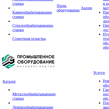
станки
и р
Пром.
Акции
мат
оборудование
Камнеобрабатывающие
Пр
станки
обо
лиз
Стеклообрабатывающие
Орг
станки
дос
Пус
Станочная оснастка
тех
обс
обо
Услуги
Рем
Каталог
обо
Гар
Металлообрабатывающие
пос
станки
обс
Пос
Деревообрабатывающие
зап