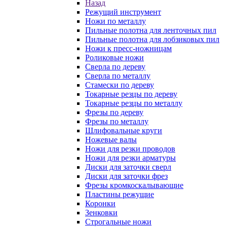
Назад
Режущий инструмент
Ножи по металлу
Пильные полотна для ленточных пил
Пильные полотна для лобзиковых пил
Ножи к пресс-ножницам
Роликовые ножи
Сверла по дереву
Сверла по металлу
Стамески по дереву
Токарные резцы по дереву
Токарные резцы по металлу
Фрезы по дереву
Фрезы по металлу
Шлифовальные круги
Ножевые валы
Ножи для резки проводов
Ножи для резки арматуры
Диски для заточки сверл
Диски для заточки фрез
Фрезы кромкоскалывающие
Пластины режущие
Коронки
Зенковки
Строгальные ножи