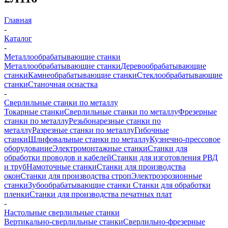
Главная
-
Каталог
-
Металлообрабатывающие станки
Металлообрабатывающие станки
Деревообрабатывающие
станки
Камнеобрабатывающие станки
Стеклообрабатывающие
станки
Станочная оснастка
-
Сверлильные станки по металлу
Токарные станки
Сверлильные станки по металлу
Фрезерные
станки по металлу
Резьбонарезные станки по
металлу
Разрезные станки по металлу
Гибочные
станки
Шлифовальные станки по металлу
Кузнечно-прессовое
оборудование
Электромонтажные станки
Станки для
обработки проводов и кабелей
Станки для изготовления РВД
и труб
Намоточные станки
Станки для производства
окон
Станки для производства строп
Электроэрозионные
станки
Зубообрабатывающие станки
Станки для обработки
пленки
Станки для производства печатных плат
-
Настольные сверлильные станки
Вертикально-сверлильные станки
Сверлильно-фрезерные