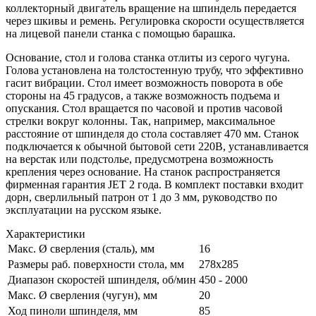
коллекторный двигатель вращение на шпиндель передается
через шкивы и ремень. Регулировка скорости осуществляется
на лицевой панели станка с помощью барашка.
Основание, стол и голова станка отлиты из серого чугуна.
Голова установлена на толстостенную трубу, что эффективно
гасит вибрации. Стол имеет возможность поворота в обе
стороны на 45 градусов, а также возможность подъема и
опускания. Стол вращается по часовой и против часовой
стрелки вокруг колонны. Так, например, максимальное
расстояние от шпинделя до стола составляет 470 мм. Станок
подключается к обычной бытовой сети 220В, устанавливается
на верстак или подстолье, предусмотрена возможность
крепления через основание. На станок распространяется
фирменная гарантия JET 2 года. В комплект поставки входит
дорн, сверлильный патрон от 1 до 3 мм, руководство по
эксплуатации на русском языке.
Характеристики
Макс. Ø сверления (сталь), мм
16
Размеры раб. поверхности стола, мм
278x285
Диапазон скоростей шпинделя, об/мин
450 - 2000
Макс. Ø сверления (чугун), мм
20
Ход пиноли шпинделя, мм
85