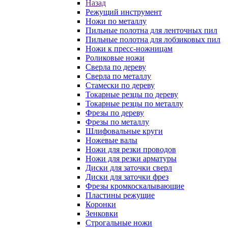
Назад
Режущий инструмент
Ножи по металлу
Пильные полотна для ленточных пил
Пильные полотна для лобзиковых пил
Ножи к пресс-ножницам
Роликовые ножи
Сверла по дереву
Сверла по металлу
Стамески по дереву
Токарные резцы по дереву
Токарные резцы по металлу
Фрезы по дереву
Фрезы по металлу
Шлифовальные круги
Ножевые валы
Ножи для резки проводов
Ножи для резки арматуры
Диски для заточки сверл
Диски для заточки фрез
Фрезы кромкоскалывающие
Пластины режущие
Коронки
Зенковки
Строгальные ножи