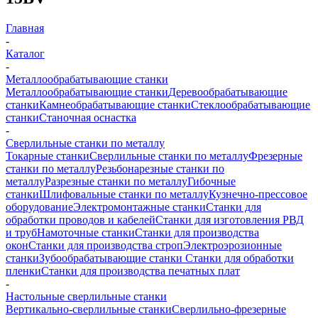
Главная
-
Каталог
-
Металлообрабатывающие станки
Металлообрабатывающие станки
Деревообрабатывающие
станки
Камнеобрабатывающие станки
Стеклообрабатывающие
станки
Станочная оснастка
-
Сверлильные станки по металлу
Токарные станки
Сверлильные станки по металлу
Фрезерные
станки по металлу
Резьбонарезные станки по
металлу
Разрезные станки по металлу
Гибочные
станки
Шлифовальные станки по металлу
Кузнечно-прессовое
оборудование
Электромонтажные станки
Станки для
обработки проводов и кабелей
Станки для изготовления РВД
и труб
Намоточные станки
Станки для производства
окон
Станки для производства строп
Электроэрозионные
станки
Зубообрабатывающие станки
Станки для обработки
пленки
Станки для производства печатных плат
-
Настольные сверлильные станки
Вертикально-сверлильные станки
Сверлильно-фрезерные