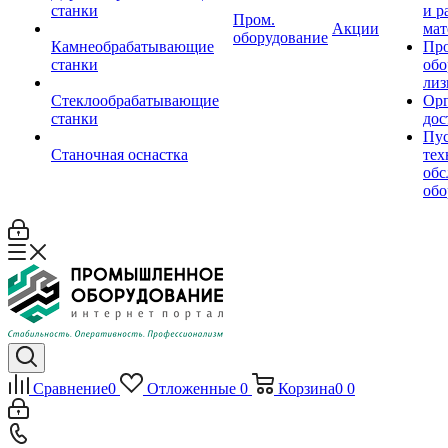
станки
и р
Пром.
Акции
мат
оборудование
Камнеобрабатывающие
Пр
станки
обо
лиз
Стеклообрабатывающие
Орг
станки
дос
Пус
Станочная оснастка
тех
обс
обо
Сравнение
0
Отложенные
0
Корзина
0
0