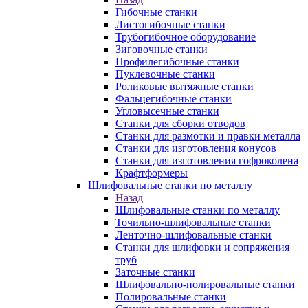
Гибочные станки
Листогибочные станки
Трубогибочное оборудование
Зиговочные станки
Профилегибочные станки
Пуклевочные станки
Роликовые вытяжные станки
Фальцегибочные станки
Угловысечные станки
Станки для сборки отводов
Станки для размотки и правки металла
Станки для изготовления конусов
Станки для изготовления гофроколена
Крафтформеры
Шлифовальные станки по металлу
Назад
Шлифовальные станки по металлу
Точильно-шлифовальные станки
Ленточно-шлифовальные станки
Станки для шлифовки и сопряжения
труб
Заточные станки
Шлифовально-полировальные станки
Полировальные станки