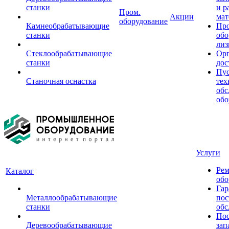
станки
и р
Пром.
Акции
мат
оборудование
Камнеобрабатывающие
Пр
станки
обо
лиз
Стеклообрабатывающие
Орг
станки
дос
Пус
Станочная оснастка
тех
обс
обо
Услуги
Рем
Каталог
обо
Гар
Металлообрабатывающие
пос
станки
обс
Пос
Деревообрабатывающие
зап