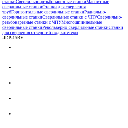
станки
Сверлильно-резьбонарезные станки
Магнитные
сверлильные станки
Станки для сверления
труб
Горизонтальные сверлильные станки
Радиально-
сверлильные станки
Сверлильные станки с ЧПУ
Сверлильно-
резьбонарезные станки с ЧПУ
Многошпиндельные
сверлильные станки
Револьверно-сверлильные станки
Станки
для сверления отверстий под катетеры
-
IDP-15BV