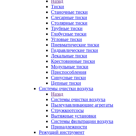
Назад
Тиски
Станочные тиски
Слесарные тиски
Столярные тиски
Трубные тиски
Глобусные тиски
Угловые тиски
Пневматические тиски
Гидравлические тиски
Лекальные тиски
Крестовинные тиски
Модульные тиски
Приспособления
Синусные тиски
Цепные тиски
Системы очистки воздуха
Назад
Системы очистки воздуха
Пылеулавливающие агрегаты
Стружкоотсосы
Вытяжные установки
Системы фильтрации воздуха
Принадлежности
Режущий инструмент