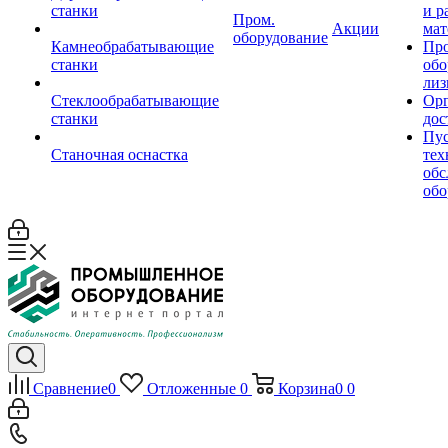
станки
и р
Пром.
Акции
мат
оборудование
Камнеобрабатывающие
Пр
станки
обо
лиз
Стеклообрабатывающие
Орг
станки
дос
Пус
Станочная оснастка
тех
обс
обо
Сравнение
0
Отложенные
0
Корзина
0
0