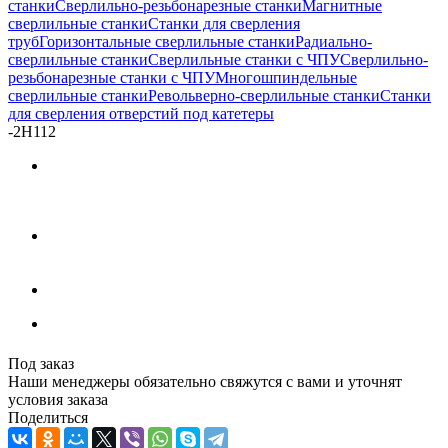
станки
Сверлильно-резьбонарезные станки
Магнитные
сверлильные станки
Станки для сверления
труб
Горизонтальные сверлильные станки
Радиально-
сверлильные станки
Сверлильные станки с ЧПУ
Сверлильно-
резьбонарезные станки с ЧПУ
Многошпиндельные
сверлильные станки
Револьверно-сверлильные станки
Станки
для сверления отверстий под катетеры
-
2Н112
Под заказ
Наши менеджеры обязательно свяжутся с вами и уточнят
условия заказа
Поделиться