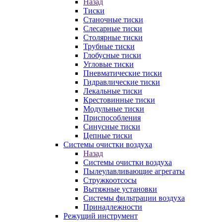
Назад
Тиски
Станочные тиски
Слесарные тиски
Столярные тиски
Трубные тиски
Глобусные тиски
Угловые тиски
Пневматические тиски
Гидравлические тиски
Лекальные тиски
Крестовинные тиски
Модульные тиски
Приспособления
Синусные тиски
Цепные тиски
Системы очистки воздуха
Назад
Системы очистки воздуха
Пылеулавливающие агрегаты
Стружкоотсосы
Вытяжные установки
Системы фильтрации воздуха
Принадлежности
Режущий инструмент