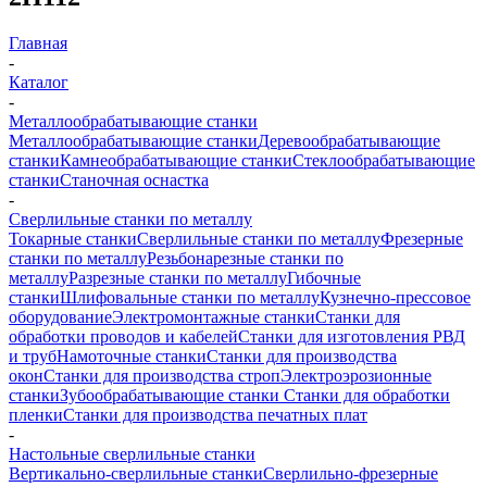
Главная
-
Каталог
-
Металлообрабатывающие станки
Металлообрабатывающие станки
Деревообрабатывающие
станки
Камнеобрабатывающие станки
Стеклообрабатывающие
станки
Станочная оснастка
-
Сверлильные станки по металлу
Токарные станки
Сверлильные станки по металлу
Фрезерные
станки по металлу
Резьбонарезные станки по
металлу
Разрезные станки по металлу
Гибочные
станки
Шлифовальные станки по металлу
Кузнечно-прессовое
оборудование
Электромонтажные станки
Станки для
обработки проводов и кабелей
Станки для изготовления РВД
и труб
Намоточные станки
Станки для производства
окон
Станки для производства строп
Электроэрозионные
станки
Зубообрабатывающие станки
Станки для обработки
пленки
Станки для производства печатных плат
-
Настольные сверлильные станки
Вертикально-сверлильные станки
Сверлильно-фрезерные