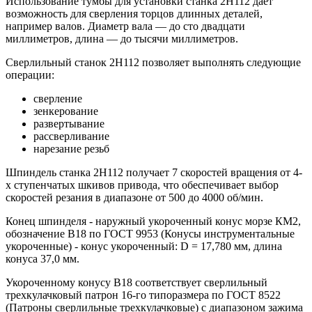
Использование тумбы для установки станка 2Н112 дает
возможность для сверления торцов длинных деталей,
например валов. Диаметр вала — до сто двадцати
миллиметров, длина — до тысячи миллиметров.
Сверлильный станок 2Н112 позволяет выполнять следующие
операции:
сверление
зенкерование
развертывание
рассверливание
нарезание резьб
Шпиндель станка 2Н112 получает 7 скоростей вращения от 4-
х ступенчатых шкивов привода, что обеспечивает выбор
скоростей резания в диапазоне от 500 до 4000 об/мин.
Конец шпинделя - наружный укороченный конус морзе КМ2,
обозначение В18 по ГОСТ 9953 (Конусы инструментальные
укороченные) - конус укороченный: D = 17,780 мм, длина
конуса 37,0 мм.
Укороченному конусу В18 соответствует сверлильный
трехкулачковый патрон 16-го типоразмера по ГОСТ 8522
(Патроны сверлильные трехкулачковые) с диапазоном зажима