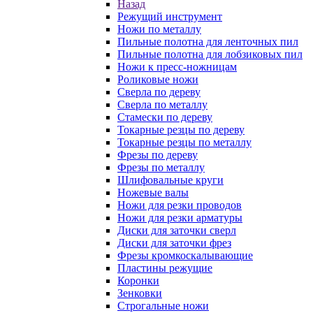
Назад
Режущий инструмент
Ножи по металлу
Пильные полотна для ленточных пил
Пильные полотна для лобзиковых пил
Ножи к пресс-ножницам
Роликовые ножи
Сверла по дереву
Сверла по металлу
Стамески по дереву
Токарные резцы по дереву
Токарные резцы по металлу
Фрезы по дереву
Фрезы по металлу
Шлифовальные круги
Ножевые валы
Ножи для резки проводов
Ножи для резки арматуры
Диски для заточки сверл
Диски для заточки фрез
Фрезы кромкоскалывающие
Пластины режущие
Коронки
Зенковки
Строгальные ножи