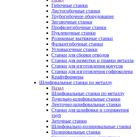
Гибочные станки
Листогибочные станки
Трубогибочное оборудование
Зиговочные станки
Профилегибочные станки
Пуклевочные станки
Роликовые вытяжные станки
Фальцегибочные станки
Угловысечные станки
Станки для сборки отводов
Станки для размотки и правки металла
Станки для изготовления конусов
Станки для изготовления гофроколена
Крафтформеры
Шлифовальные станки по металлу
Назад
Шлифовальные станки по металлу
Точильно-шлифовальные станки
Ленточно-шлифовальные станки
Станки для шлифовки и сопряжения
труб
Заточные станки
Шлифовально-полировальные станки
Полировальные станки