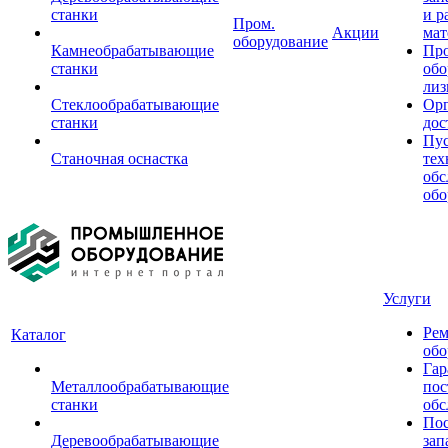
станки
и р
Пром.
Акции
мат
оборудование
Камнеобрабатывающие
Пр
станки
обо
лиз
Стеклообрабатывающие
Орг
станки
дос
Пус
Станочная оснастка
тех
обс
обо
Услуги
Рем
Каталог
обо
Гар
Металлообрабатывающие
пос
станки
обс
Пос
Деревообрабатывающие
зап