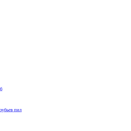
уб
 зубьев пил