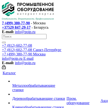
7 (499) 380-77-90
- Москва
+37529 847-29-17
- Беларусь
E-mail:
info@poip.ru
+7 (812) 602-77-08
+7 (812) 602-77-08
Санкт-Петербург
+7 (499) 380-77-90
Москва
info@poip.ru
E-mail
E-mail:
info@poip.ru
Каталог
Металлообрабатывающие
станки
Деревообрабатывающие станки
Пром.
Акц
оборудование
Камнеобрабатывающие станки