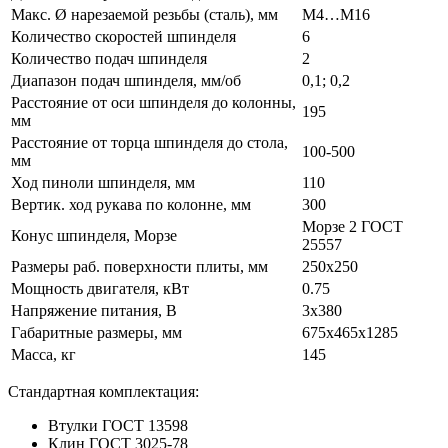
Макс. Ø нарезаемой резьбы (сталь), мм
М4…М16
Количество скоростей шпинделя
6
Количество подач шпинделя
2
Диапазон подач шпинделя, мм/об
0,1; 0,2
Расстояние от оси шпинделя до колонны,
195
мм
Расстояние от торца шпинделя до стола,
100-500
мм
Ход пиноли шпинделя, мм
110
Вертик. ход рукава по колонне, мм
300
Морзе 2 ГОСТ
Конус шпинделя, Морзе
25557
Размеры раб. поверхности плиты, мм
250х250
Мощность двигателя, кВт
0.75
Напряжение питания, В
3x380
Габаритные размеры, мм
675х465х1285
Масса, кг
145
Стандартная комплектация:
Втулки ГОСТ 13598
Клин ГОСТ 3025-78