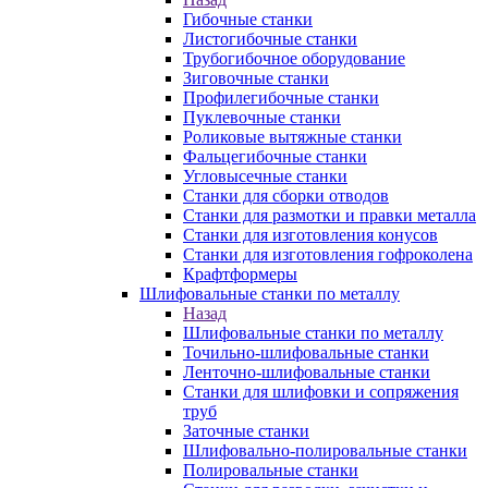
Гибочные станки
Листогибочные станки
Трубогибочное оборудование
Зиговочные станки
Профилегибочные станки
Пуклевочные станки
Роликовые вытяжные станки
Фальцегибочные станки
Угловысечные станки
Станки для сборки отводов
Станки для размотки и правки металла
Станки для изготовления конусов
Станки для изготовления гофроколена
Крафтформеры
Шлифовальные станки по металлу
Назад
Шлифовальные станки по металлу
Точильно-шлифовальные станки
Ленточно-шлифовальные станки
Станки для шлифовки и сопряжения
труб
Заточные станки
Шлифовально-полировальные станки
Полировальные станки