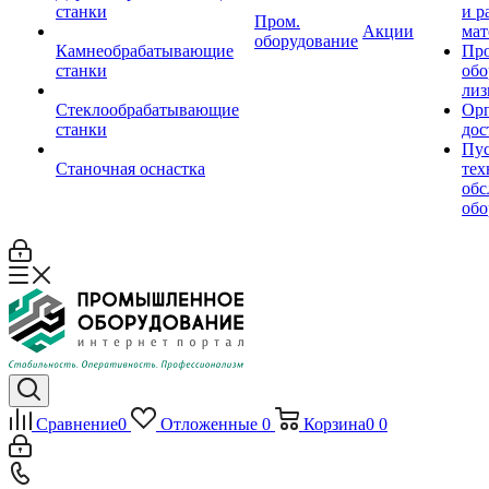
станки
и р
Пром.
Акции
мат
оборудование
Камнеобрабатывающие
Пр
станки
обо
лиз
Стеклообрабатывающие
Орг
станки
дос
Пус
Станочная оснастка
тех
обс
обо
Сравнение
0
Отложенные
0
Корзина
0
0