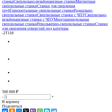
станки
Сверлильно-резьбонарезные станки
Магнитные
сверлильные станки
Станки для сверления
труб
Горизонтальные сверлильные станки
Радиально-
сверлильные станки
Сверлильные станки с ЧПУ
Сверлильно-
резьбонарезные станки с ЧПУ
Многошпиндельные
сверлильные станки
Револьверно-сверлильные станки
Станки
для сверления отверстий под катетеры
-
2Т118
500 000
₽
-
+
В корзину
Поделиться