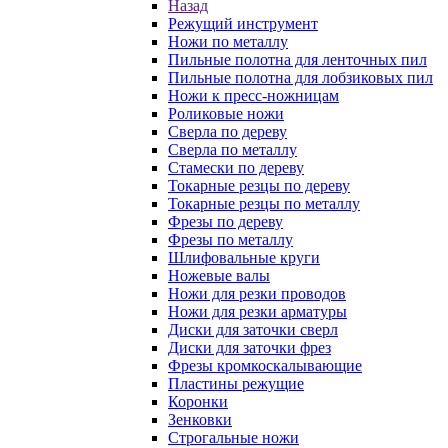
Назад
Режущий инструмент
Ножи по металлу
Пильные полотна для ленточных пил
Пильные полотна для лобзиковых пил
Ножи к пресс-ножницам
Роликовые ножи
Сверла по дереву
Сверла по металлу
Стамески по дереву
Токарные резцы по дереву
Токарные резцы по металлу
Фрезы по дереву
Фрезы по металлу
Шлифовальные круги
Ножевые валы
Ножи для резки проводов
Ножи для резки арматуры
Диски для заточки сверл
Диски для заточки фрез
Фрезы кромкоскалывающие
Пластины режущие
Коронки
Зенковки
Строгальные ножи