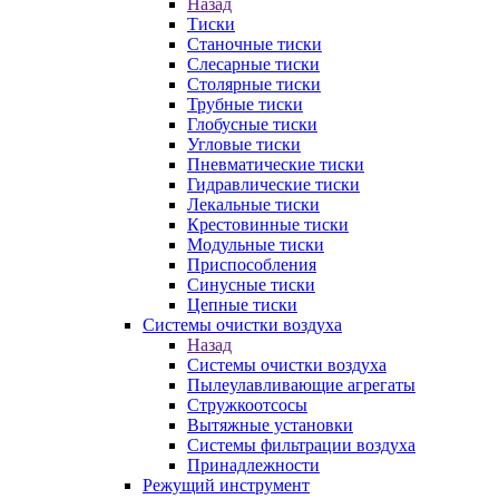
Назад
Тиски
Станочные тиски
Слесарные тиски
Столярные тиски
Трубные тиски
Глобусные тиски
Угловые тиски
Пневматические тиски
Гидравлические тиски
Лекальные тиски
Крестовинные тиски
Модульные тиски
Приспособления
Синусные тиски
Цепные тиски
Системы очистки воздуха
Назад
Системы очистки воздуха
Пылеулавливающие агрегаты
Стружкоотсосы
Вытяжные установки
Системы фильтрации воздуха
Принадлежности
Режущий инструмент