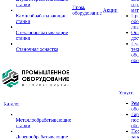
станки
и р
Пром.
Акции
мат
оборудование
Камнеобрабатывающие
Пр
станки
обо
лиз
Стеклообрабатывающие
Орг
станки
дос
Пус
Станочная оснастка
тех
обс
обо
Услуги
Рем
Каталог
обо
Гар
Металлообрабатывающие
пос
станки
обс
Пос
Деревообрабатывающие
зап