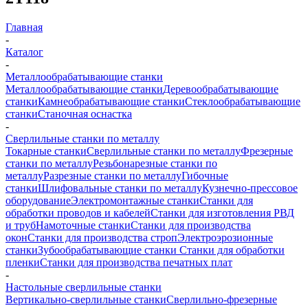
Главная
-
Каталог
-
Металлообрабатывающие станки
Металлообрабатывающие станки
Деревообрабатывающие
станки
Камнеобрабатывающие станки
Стеклообрабатывающие
станки
Станочная оснастка
-
Сверлильные станки по металлу
Токарные станки
Сверлильные станки по металлу
Фрезерные
станки по металлу
Резьбонарезные станки по
металлу
Разрезные станки по металлу
Гибочные
станки
Шлифовальные станки по металлу
Кузнечно-прессовое
оборудование
Электромонтажные станки
Станки для
обработки проводов и кабелей
Станки для изготовления РВД
и труб
Намоточные станки
Станки для производства
окон
Станки для производства строп
Электроэрозионные
станки
Зубообрабатывающие станки
Станки для обработки
пленки
Станки для производства печатных плат
-
Настольные сверлильные станки
Вертикально-сверлильные станки
Сверлильно-фрезерные