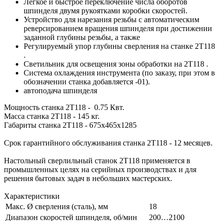
Легкое и быстрое переключение числа оборотов
шпинделя двумя рукоятками коробки скоростей.
Устройство для нарезания резьбы с автоматическим
реверсированием вращения шпинделя при достижении
заданной глубины резьбы, а также
Регулируемый упор глубины сверления на станке 2Т118
.
Светильник для освещения зоны обработки на 2Т118 .
Система охлаждения инструмента (по заказу, при этом в
обозначении станка добавляется -01).
автоподача шпинделя
Мощность станка 2Т118 - 0.75 Квт.
Масса станка 2Т118 - 145 кг.
Габариты станка 2Т118 - 675х465х1285
Срок гарантийного обслуживания станка 2Т118 - 12 месяцев.
Настольный сверлильный станок 2Т118 применяется в
промышленных целях на серийных производствах и для
решения бытовых задач в небольших мастерских.
Характеристики
Макс. Ø сверления (сталь), мм
18
Диапазон скоростей шпинделя, об/мин
200…2100