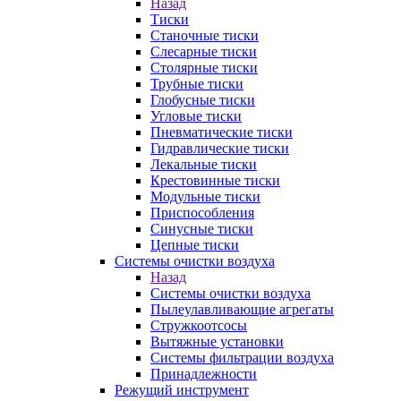
Назад
Тиски
Станочные тиски
Слесарные тиски
Столярные тиски
Трубные тиски
Глобусные тиски
Угловые тиски
Пневматические тиски
Гидравлические тиски
Лекальные тиски
Крестовинные тиски
Модульные тиски
Приспособления
Синусные тиски
Цепные тиски
Системы очистки воздуха
Назад
Системы очистки воздуха
Пылеулавливающие агрегаты
Стружкоотсосы
Вытяжные установки
Системы фильтрации воздуха
Принадлежности
Режущий инструмент