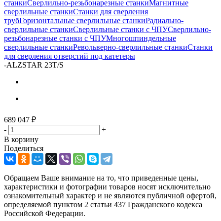
станки
Сверлильно-резьбонарезные станки
Магнитные
сверлильные станки
Станки для сверления
труб
Горизонтальные сверлильные станки
Радиально-
сверлильные станки
Сверлильные станки с ЧПУ
Сверлильно-
резьбонарезные станки с ЧПУ
Многошпиндельные
сверлильные станки
Револьверно-сверлильные станки
Станки
для сверления отверстий под катетеры
-
ALZSTAR 23T/S
689 047
₽
-
+
В корзину
Поделиться
Обращаем Ваше внимание на то, что приведенные цены,
характеристики и фотографии товаров носят исключительно
ознакомительный характер и не являются публичной офертой,
определяемой пунктом 2 статьи 437 Гражданского кодекса
Российской Федерации.