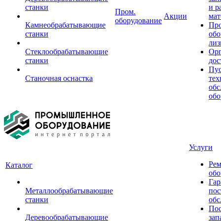
станки
и р
Пром.
Акции
мат
оборудование
Камнеобрабатывающие
Пр
станки
обо
лиз
Стеклообрабатывающие
Орг
станки
дос
Пус
Станочная оснастка
тех
обс
обо
Услуги
Рем
Каталог
обо
Гар
Металлообрабатывающие
пос
станки
обс
Пос
Деревообрабатывающие
зап