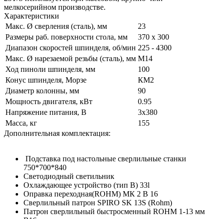
мелкосерийном производстве.
Характеристики
Макс. Ø сверления (сталь), мм
23
Размеры раб. поверхности стола, мм
370 х 300
Диапазон скоростей шпинделя, об/мин
225 - 4300
Макс. Ø нарезаемой резьбы (сталь), мм
M14
Ход пиноли шпинделя, мм
100
Конус шпинделя, Морзе
КМ2
Диаметр колонны, мм
90
Мощность двигателя, кВт
0.95
Напряжение питания, В
3x380
Масса, кг
155
Дополнительная комплектация:
Подставка под настольные сверлильные станки
750*700*840
Светодиодный светильник
Охлаждающее устройство (тип B) 33l
Оправка переходная(ROHM) МК 2 В 16
Сверлильный патрон SPIRO SK 13S (Rohm)
Патрон сверлильный быстросменный ROHM 1-13 мм