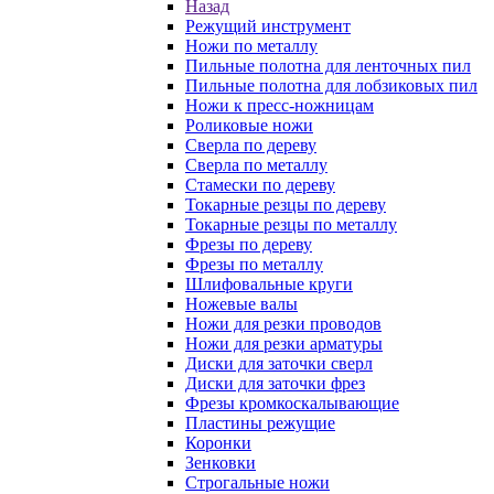
Назад
Режущий инструмент
Ножи по металлу
Пильные полотна для ленточных пил
Пильные полотна для лобзиковых пил
Ножи к пресс-ножницам
Роликовые ножи
Сверла по дереву
Сверла по металлу
Стамески по дереву
Токарные резцы по дереву
Токарные резцы по металлу
Фрезы по дереву
Фрезы по металлу
Шлифовальные круги
Ножевые валы
Ножи для резки проводов
Ножи для резки арматуры
Диски для заточки сверл
Диски для заточки фрез
Фрезы кромкоскалывающие
Пластины режущие
Коронки
Зенковки
Строгальные ножи