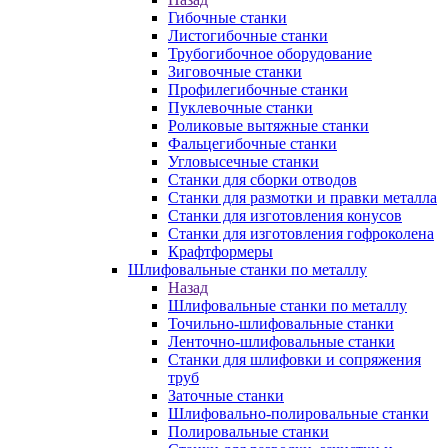
Гибочные станки
Листогибочные станки
Трубогибочное оборудование
Зиговочные станки
Профилегибочные станки
Пуклевочные станки
Роликовые вытяжные станки
Фальцегибочные станки
Угловысечные станки
Станки для сборки отводов
Станки для размотки и правки металла
Станки для изготовления конусов
Станки для изготовления гофроколена
Крафтформеры
Шлифовальные станки по металлу
Назад
Шлифовальные станки по металлу
Точильно-шлифовальные станки
Ленточно-шлифовальные станки
Станки для шлифовки и сопряжения
труб
Заточные станки
Шлифовально-полировальные станки
Полировальные станки