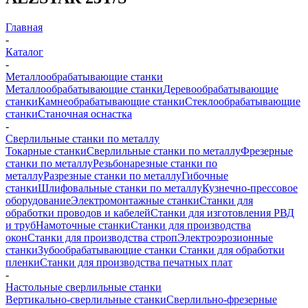
Главная
-
Каталог
-
Металлообрабатывающие станки
Металлообрабатывающие станки
Деревообрабатывающие
станки
Камнеобрабатывающие станки
Стеклообрабатывающие
станки
Станочная оснастка
-
Сверлильные станки по металлу
Токарные станки
Сверлильные станки по металлу
Фрезерные
станки по металлу
Резьбонарезные станки по
металлу
Разрезные станки по металлу
Гибочные
станки
Шлифовальные станки по металлу
Кузнечно-прессовое
оборудование
Электромонтажные станки
Станки для
обработки проводов и кабелей
Станки для изготовления РВД
и труб
Намоточные станки
Станки для производства
окон
Станки для производства строп
Электроэрозионные
станки
Зубообрабатывающие станки
Станки для обработки
пленки
Станки для производства печатных плат
-
Настольные сверлильные станки
Вертикально-сверлильные станки
Сверлильно-фрезерные