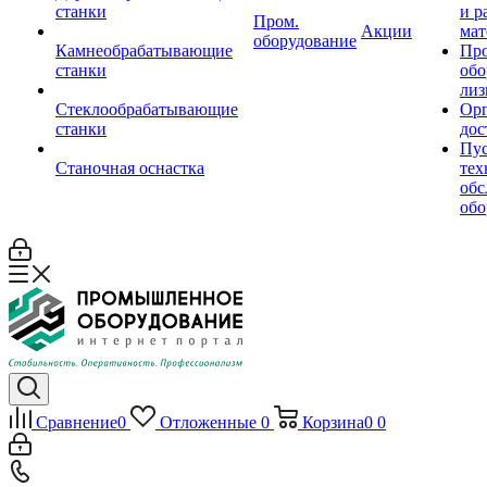
станки
и р
Пром.
Акции
мат
оборудование
Камнеобрабатывающие
Пр
станки
обо
лиз
Стеклообрабатывающие
Орг
станки
дос
Пус
Станочная оснастка
тех
обс
обо
Сравнение
0
Отложенные
0
Корзина
0
0