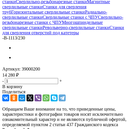
станки
Сверлильно-резьбонарезные станки
Магнитные
сверлильные станки
Станки для сверления
труб
Горизонтальные сверлильные станки
Радиально-
сверлильные станки
Сверлильные станки с ЧПУ
Сверлильно-
резьбонарезные станки с ЧПУ
Многошпиндельные
сверлильные станки
Револьверно-сверлильные станки
Станки
для сверления отверстий под катетеры
-
B-1113/230
Артикул:
39000200
14 280
₽
-
+
В корзину
Поделиться
Обращаем Ваше внимание на то, что приведенные цены,
характеристики и фотографии товаров носят исключительно
ознакомительный характер и не являются публичной офертой,
определяемой пунктом 2 статьи 437 Гражданского кодекса