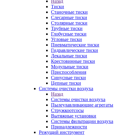
Назад
Тиски
Станочные тиски
Слесарные тиски
Столярные тиски
Трубные тиски
Глобусные тиски
Угловые тиски
Пневматические тиски
Гидравлические тиски
Лекальные тиски
Крестовинные тиски
Модульные тиски
Приспособления
Синусные тиски
Цепные тиски
Системы очистки воздуха
Назад
Системы очистки воздуха
Пылеулавливающие агрегаты
Стружкоотсосы
Вытяжные установки
Системы фильтрации воздуха
Принадлежности
Режущий инструмент