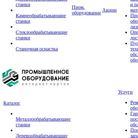
станки
и р
Пром.
Акции
мат
оборудование
Камнеобрабатывающие
Пр
станки
обо
лиз
Стеклообрабатывающие
Орг
станки
дос
Пус
Станочная оснастка
тех
обс
обо
Услуги
Рем
Каталог
обо
Гар
Металлообрабатывающие
пос
станки
обс
Пос
Деревообрабатывающие
зап