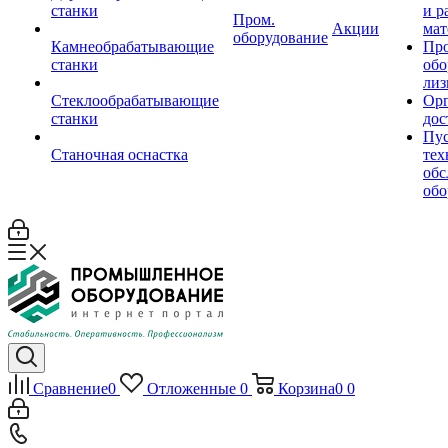
станки
и р
Пром.
Акции
мат
оборудование
Камнеобрабатывающие
Пр
станки
обо
лиз
Стеклообрабатывающие
Орг
станки
дос
Пус
Станочная оснастка
тех
обс
обо
Сравнение
0
Отложенные
0
Корзина
0
0