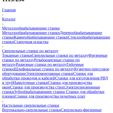
Главная
-
Каталог
-
Металлообрабатывающие станки
Металлообрабатывающие станки
Деревообрабатывающие
станки
Камнеобрабатывающие станки
Стеклообрабатывающие
станки
Станочная оснастка
-
Сверлильные станки по металлу
Токарные станки
Сверлильные станки по металлу
Фрезерные
станки по металлу
Резьбонарезные станки по
металлу
Разрезные станки по металлу
Гибочные
станки
Шлифовальные станки по металлу
Кузнечно-прессовое
оборудование
Электромонтажные станки
Станки для
обработки проводов и кабелей
Станки для изготовления РВД
и труб
Намоточные станки
Станки для производства
окон
Станки для производства строп
Электроэрозионные
станки
Зубообрабатывающие станки
Станки для обработки
пленки
Станки для производства печатных плат
-
Настольные сверлильные станки
Вертикально-сверлильные станки
Сверлильно-фрезерные