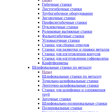
Гибочные станки
Листогибочные станки
Трубогибочное оборудование
Зиговочные станки
Профилегибочные станки
Пуклевочные станки
Роликовые вытяжные станки
Фальцегибочные станки
Угловысечные станки
Станки для сборки отводов
Станки для размотки и правки металла
Станки для изготовления конусов
Станки для изготовления гофроколена
Крафтформеры
Шлифовальные станки по металлу
Назад
Шлифовальные станки по металлу
Точильно-шлифовальные станки
Ленточно-шлифовальные станки
Станки для шлифовки и сопряжения
труб
Заточные станки
Шлифовально-полировальные станки
Полировальные станки