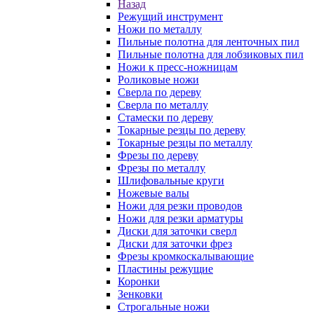
Назад
Режущий инструмент
Ножи по металлу
Пильные полотна для ленточных пил
Пильные полотна для лобзиковых пил
Ножи к пресс-ножницам
Роликовые ножи
Сверла по дереву
Сверла по металлу
Стамески по дереву
Токарные резцы по дереву
Токарные резцы по металлу
Фрезы по дереву
Фрезы по металлу
Шлифовальные круги
Ножевые валы
Ножи для резки проводов
Ножи для резки арматуры
Диски для заточки сверл
Диски для заточки фрез
Фрезы кромкоскалывающие
Пластины режущие
Коронки
Зенковки
Строгальные ножи