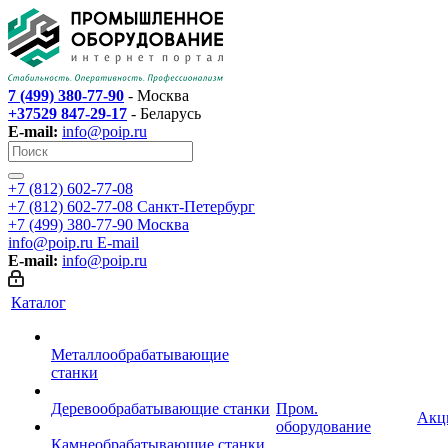
7 (499) 380-77-90
- Москва
+37529 847-29-17
- Беларусь
E-mail:
info@poip.ru
+7 (812) 602-77-08
+7 (812) 602-77-08
Санкт-Петербург
+7 (499) 380-77-90
Москва
info@poip.ru
E-mail
E-mail:
info@poip.ru
Каталог
Металлообрабатывающие
станки
Деревообрабатывающие станки
Пром.
Акц
оборудование
Камнеобрабатывающие станки