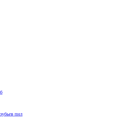
уб
 зубьев пил