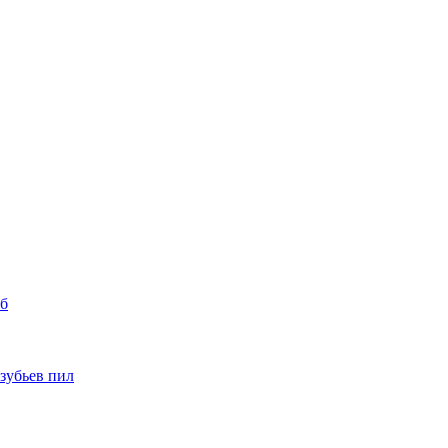
уб
 зубьев пил