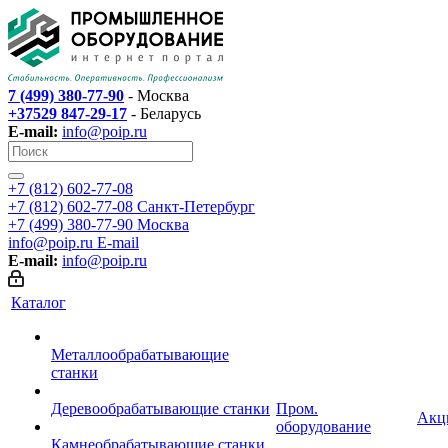
7 (499) 380-77-90
- Москва
+37529 847-29-17
- Беларусь
E-mail:
info@poip.ru
+7 (812) 602-77-08
+7 (812) 602-77-08
Санкт-Петербург
+7 (499) 380-77-90
Москва
info@poip.ru
E-mail
E-mail:
info@poip.ru
Каталог
Металлообрабатывающие
станки
Деревообрабатывающие станки
Пром.
Акц
оборудование
Камнеобрабатывающие станки