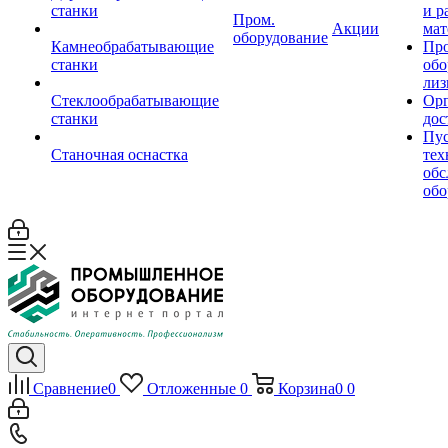
станки
и р
Пром.
Акции
мат
оборудование
Камнеобрабатывающие
Пр
станки
обо
лиз
Стеклообрабатывающие
Орг
станки
дос
Пус
Станочная оснастка
тех
обс
обо
Сравнение
0
Отложенные
0
Корзина
0
0