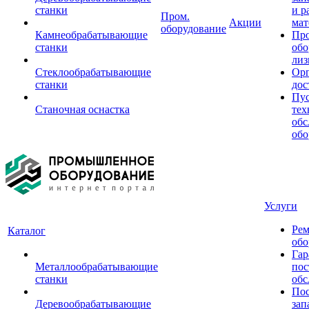
станки
и р
Пром.
Акции
мат
оборудование
Камнеобрабатывающие
Пр
станки
обо
лиз
Стеклообрабатывающие
Орг
станки
дос
Пус
Станочная оснастка
тех
обс
обо
Услуги
Рем
Каталог
обо
Гар
Металлообрабатывающие
пос
станки
обс
Пос
Деревообрабатывающие
зап