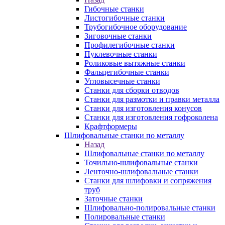
Гибочные станки
Листогибочные станки
Трубогибочное оборудование
Зиговочные станки
Профилегибочные станки
Пуклевочные станки
Роликовые вытяжные станки
Фальцегибочные станки
Угловысечные станки
Станки для сборки отводов
Станки для размотки и правки металла
Станки для изготовления конусов
Станки для изготовления гофроколена
Крафтформеры
Шлифовальные станки по металлу
Назад
Шлифовальные станки по металлу
Точильно-шлифовальные станки
Ленточно-шлифовальные станки
Станки для шлифовки и сопряжения
труб
Заточные станки
Шлифовально-полировальные станки
Полировальные станки