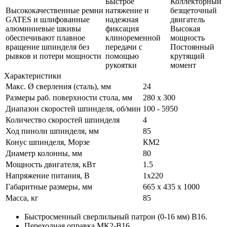
Быстрое
Коллекторный
Высококачественные ремни
натяжение и
безщеточный
GATES и шлифованные
надежная
двигатель
алюминиевые шкивы
фиксация
Высокая
обеспечивают плавное
клиноременной
мощность
вращение шпинделя без
передачи с
Постоянный
рывков и потери мощности
помощью
крутящий
рукоятки
момент
Характеристики
Макс. Ø сверления (сталь), мм
24
Размеры раб. поверхности стола, мм
280 х 300
Диапазон скоростей шпинделя, об/мин
100 - 5950
Количество скоростей шпинделя
4
Ход пиноли шпинделя, мм
85
Конус шпинделя, Морзе
КМ2
Диаметр колонны, мм
80
Мощность двигателя, кВт
1.5
Напряжение питания, В
1x220
Габаритные размеры, мм
665 х 435 х 1000
Масса, кг
85
Быстросменный сверлильный патрон (0-16 мм) В16.
Переходная оправка МК2-В16.