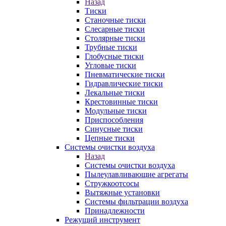
Назад
Тиски
Станочные тиски
Слесарные тиски
Столярные тиски
Трубные тиски
Глобусные тиски
Угловые тиски
Пневматические тиски
Гидравлические тиски
Лекальные тиски
Крестовинные тиски
Модульные тиски
Приспособления
Синусные тиски
Цепные тиски
Системы очистки воздуха
Назад
Системы очистки воздуха
Пылеулавливающие агрегаты
Стружкоотсосы
Вытяжные установки
Системы фильтрации воздуха
Принадлежности
Режущий инструмент