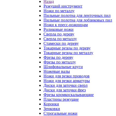
Назад
Режущий инструмент
Ножи по металлу
Пильные полотна для ленточных пил
Пильные полотна для лобзиковых пил
Ножи к пресс-ножницам
Роликовые ножи
Сверла по дереву
Сверла по металлу
Стамески по дереву
Токарные резцы по дереву
Токарные резцы по металлу
Фрезы по дереву
Фрезы по металлу
Шлифовальные круги
Ножевые валы
Ножи для резки проводов
Ножи для резки арматуры
Диски для заточки сверл
Диски для заточки фрез
Фрезы кромкоскалывающие
Пластины режущие
Коронки
Зенковки
Строгальные ножи