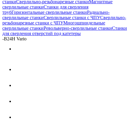
станки
Сверлильно-резьбонарезные станки
Магнитные
сверлильные станки
Станки для сверления
труб
Горизонтальные сверлильные станки
Радиально-
сверлильные станки
Сверлильные станки с ЧПУ
Сверлильно-
резьбонарезные станки с ЧПУ
Многошпиндельные
сверлильные станки
Револьверно-сверлильные станки
Станки
для сверления отверстий под катетеры
-
B24H Vario