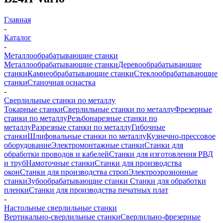
Главная
-
Каталог
-
Металлообрабатывающие станки
Металлообрабатывающие станки
Деревообрабатывающие
станки
Камнеобрабатывающие станки
Стеклообрабатывающие
станки
Станочная оснастка
-
Сверлильные станки по металлу
Токарные станки
Сверлильные станки по металлу
Фрезерные
станки по металлу
Резьбонарезные станки по
металлу
Разрезные станки по металлу
Гибочные
станки
Шлифовальные станки по металлу
Кузнечно-прессовое
оборудование
Электромонтажные станки
Станки для
обработки проводов и кабелей
Станки для изготовления РВД
и труб
Намоточные станки
Станки для производства
окон
Станки для производства строп
Электроэрозионные
станки
Зубообрабатывающие станки
Станки для обработки
пленки
Станки для производства печатных плат
-
Настольные сверлильные станки
Вертикально-сверлильные станки
Сверлильно-фрезерные