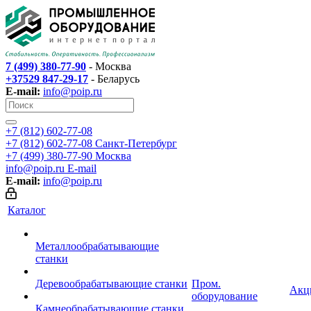
7 (499) 380-77-90
- Москва
+37529 847-29-17
- Беларусь
E-mail:
info@poip.ru
+7 (812) 602-77-08
+7 (812) 602-77-08
Санкт-Петербург
+7 (499) 380-77-90
Москва
info@poip.ru
E-mail
E-mail:
info@poip.ru
Каталог
Металлообрабатывающие
станки
Деревообрабатывающие станки
Пром.
Акц
оборудование
Камнеобрабатывающие станки