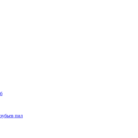
уб
 зубьев пил