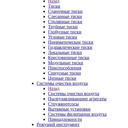
Назад
Тиски
Станочные тиски
Слесарные тиски
Столярные тиски
Трубные тиски
Глобусные тиски
Угловые тиски
Пневматические тиски
Гидравлические тиски
Лекальные тиски
Крестовинные тиски
Модульные тиски
Приспособления
Синусные тиски
Цепные тиски
Системы очистки воздуха
Назад
Системы очистки воздуха
Пылеулавливающие агрегаты
Стружкоотсосы
Вытяжные установки
Системы фильтрации воздуха
Принадлежности
Режущий инструмент