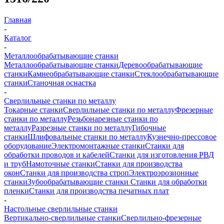
Главная
-
Каталог
-
Металлообрабатывающие станки
Металлообрабатывающие станки
Деревообрабатывающие
станки
Камнеобрабатывающие станки
Стеклообрабатывающие
станки
Станочная оснастка
-
Сверлильные станки по металлу
Токарные станки
Сверлильные станки по металлу
Фрезерные
станки по металлу
Резьбонарезные станки по
металлу
Разрезные станки по металлу
Гибочные
станки
Шлифовальные станки по металлу
Кузнечно-прессовое
оборудование
Электромонтажные станки
Станки для
обработки проводов и кабелей
Станки для изготовления РВД
и труб
Намоточные станки
Станки для производства
окон
Станки для производства строп
Электроэрозионные
станки
Зубообрабатывающие станки
Станки для обработки
пленки
Станки для производства печатных плат
-
Настольные сверлильные станки
Вертикально-сверлильные станки
Сверлильно-фрезерные