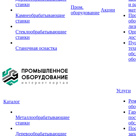
станки
и р
Пром.
Акции
мат
оборудование
Камнеобрабатывающие
Пр
станки
обо
лиз
Стеклообрабатывающие
Орг
станки
дос
Пус
Станочная оснастка
тех
обс
обо
Услуги
Рем
Каталог
обо
Гар
Металлообрабатывающие
пос
станки
обс
Пос
Деревообрабатывающие
зап