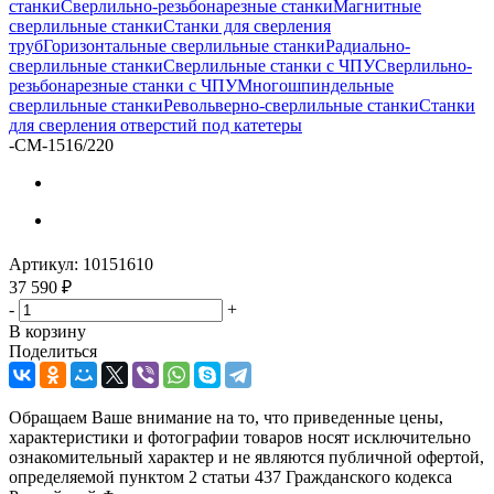
станки
Сверлильно-резьбонарезные станки
Магнитные
сверлильные станки
Станки для сверления
труб
Горизонтальные сверлильные станки
Радиально-
сверлильные станки
Сверлильные станки с ЧПУ
Сверлильно-
резьбонарезные станки с ЧПУ
Многошпиндельные
сверлильные станки
Револьверно-сверлильные станки
Станки
для сверления отверстий под катетеры
-
CM-1516/220
Артикул:
10151610
37 590
₽
-
+
В корзину
Поделиться
Обращаем Ваше внимание на то, что приведенные цены,
характеристики и фотографии товаров носят исключительно
ознакомительный характер и не являются публичной офертой,
определяемой пунктом 2 статьи 437 Гражданского кодекса