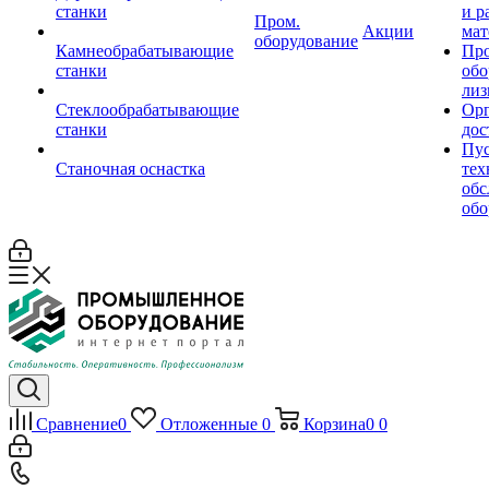
станки
и р
Пром.
Акции
мат
оборудование
Камнеобрабатывающие
Пр
станки
обо
лиз
Стеклообрабатывающие
Орг
станки
дос
Пус
Станочная оснастка
тех
обс
обо
Сравнение
0
Отложенные
0
Корзина
0
0