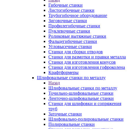
Гибочные станки
Листогибочные станки
Трубогибочное оборудование
Зиговочные станки
Профилегибочные станки
Пуклевочные станки
Роликовые вытяжные станки
Фальцегибочные станки
Угловысечные станки
Станки для сборки отводов
Станки для размотки и правки металла
Станки для изготовления конусов
Станки для изготовления гофроколена
Крафтформеры
Шлифовальные станки по металлу
Назад
Шлифовальные станки по металлу
Точильно-шлифовальные станки
Ленточно-шлифовальные станки
Станки для шлифовки и сопряжения
труб
Заточные станки
Шлифовально-полировальные станки
Полировальные станки