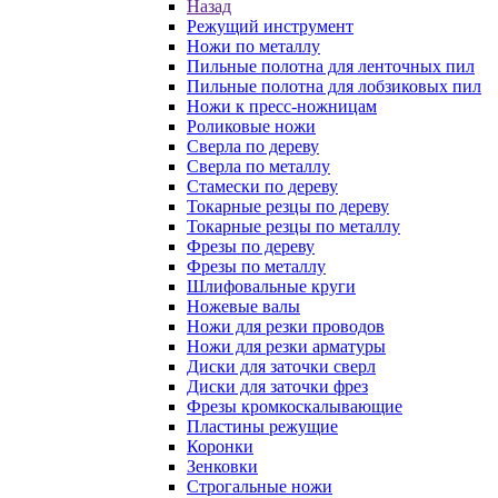
Назад
Режущий инструмент
Ножи по металлу
Пильные полотна для ленточных пил
Пильные полотна для лобзиковых пил
Ножи к пресс-ножницам
Роликовые ножи
Сверла по дереву
Сверла по металлу
Стамески по дереву
Токарные резцы по дереву
Токарные резцы по металлу
Фрезы по дереву
Фрезы по металлу
Шлифовальные круги
Ножевые валы
Ножи для резки проводов
Ножи для резки арматуры
Диски для заточки сверл
Диски для заточки фрез
Фрезы кромкоскалывающие
Пластины режущие
Коронки
Зенковки
Строгальные ножи