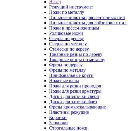
Назад
Режущий инструмент
Ножи по металлу
Пильные полотна для ленточных пил
Пильные полотна для лобзиковых пил
Ножи к пресс-ножницам
Роликовые ножи
Сверла по дереву
Сверла по металлу
Стамески по дереву
Токарные резцы по дереву
Токарные резцы по металлу
Фрезы по дереву
Фрезы по металлу
Шлифовальные круги
Ножевые валы
Ножи для резки проводов
Ножи для резки арматуры
Диски для заточки сверл
Диски для заточки фрез
Фрезы кромкоскалывающие
Пластины режущие
Коронки
Зенковки
Строгальные ножи