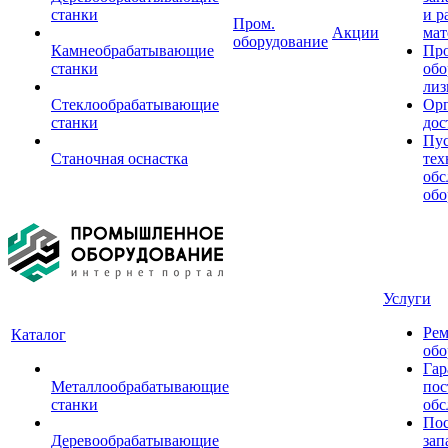
станки
и р
Пром.
Акции
мат
оборудование
Камнеобрабатывающие
Пр
станки
обо
лиз
Стеклообрабатывающие
Орг
станки
дос
Пус
Станочная оснастка
тех
обс
обо
Услуги
Рем
Каталог
обо
Гар
Металлообрабатывающие
пос
станки
обс
Пос
Деревообрабатывающие
зап