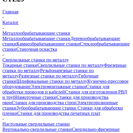
Главная
-
Каталог
-
Металлообрабатывающие станки
Металлообрабатывающие станки
Деревообрабатывающие
станки
Камнеобрабатывающие станки
Стеклообрабатывающие
станки
Станочная оснастка
-
Сверлильные станки по металлу
Токарные станки
Сверлильные станки по металлу
Фрезерные
станки по металлу
Резьбонарезные станки по
металлу
Разрезные станки по металлу
Гибочные
станки
Шлифовальные станки по металлу
Кузнечно-прессовое
оборудование
Электромонтажные станки
Станки для
обработки проводов и кабелей
Станки для изготовления РВД
и труб
Намоточные станки
Станки для производства
окон
Станки для производства строп
Электроэрозионные
станки
Зубообрабатывающие станки
Станки для обработки
пленки
Станки для производства печатных плат
-
Настольные сверлильные станки
Вертикально-сверлильные станки
Сверлильно-фрезерные