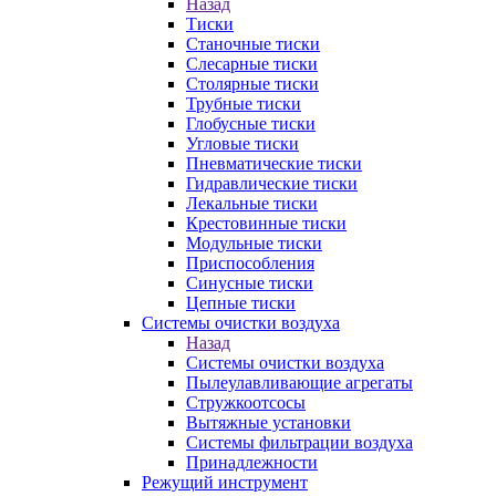
Назад
Тиски
Станочные тиски
Слесарные тиски
Столярные тиски
Трубные тиски
Глобусные тиски
Угловые тиски
Пневматические тиски
Гидравлические тиски
Лекальные тиски
Крестовинные тиски
Модульные тиски
Приспособления
Синусные тиски
Цепные тиски
Системы очистки воздуха
Назад
Системы очистки воздуха
Пылеулавливающие агрегаты
Стружкоотсосы
Вытяжные установки
Системы фильтрации воздуха
Принадлежности
Режущий инструмент