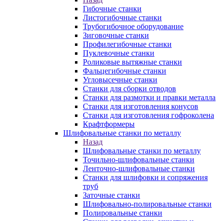
Гибочные станки
Листогибочные станки
Трубогибочное оборудование
Зиговочные станки
Профилегибочные станки
Пуклевочные станки
Роликовые вытяжные станки
Фальцегибочные станки
Угловысечные станки
Станки для сборки отводов
Станки для размотки и правки металла
Станки для изготовления конусов
Станки для изготовления гофроколена
Крафтформеры
Шлифовальные станки по металлу
Назад
Шлифовальные станки по металлу
Точильно-шлифовальные станки
Ленточно-шлифовальные станки
Станки для шлифовки и сопряжения
труб
Заточные станки
Шлифовально-полировальные станки
Полировальные станки