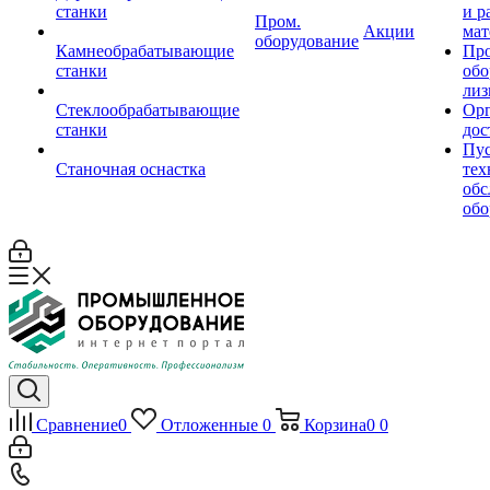
станки
и р
Пром.
Акции
мат
оборудование
Камнеобрабатывающие
Пр
станки
обо
лиз
Стеклообрабатывающие
Орг
станки
дос
Пус
Станочная оснастка
тех
обс
обо
Сравнение
0
Отложенные
0
Корзина
0
0