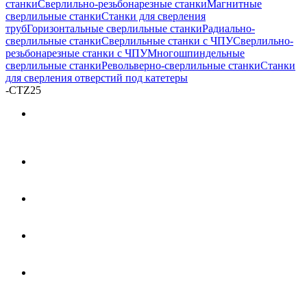
станки
Сверлильно-резьбонарезные станки
Магнитные
сверлильные станки
Станки для сверления
труб
Горизонтальные сверлильные станки
Радиально-
сверлильные станки
Сверлильные станки с ЧПУ
Сверлильно-
резьбонарезные станки с ЧПУ
Многошпиндельные
сверлильные станки
Револьверно-сверлильные станки
Станки
для сверления отверстий под катетеры
-
CTZ25