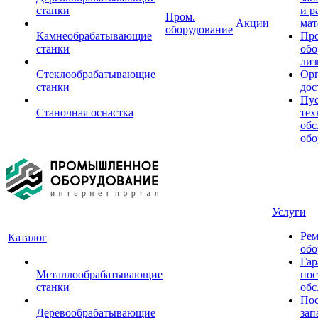
станки
и р
Пром.
Акции
мат
оборудование
Камнеобрабатывающие
Пр
станки
обо
лиз
Стеклообрабатывающие
Орг
станки
дос
Пус
Станочная оснастка
тех
обс
обо
Услуги
Рем
Каталог
обо
Гар
Металлообрабатывающие
пос
станки
обс
Пос
Деревообрабатывающие
зап