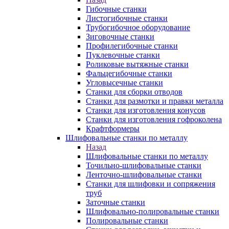
Гибочные станки
Листогибочные станки
Трубогибочное оборудование
Зиговочные станки
Профилегибочные станки
Пуклевочные станки
Роликовые вытяжные станки
Фальцегибочные станки
Угловысечные станки
Станки для сборки отводов
Станки для размотки и правки металла
Станки для изготовления конусов
Станки для изготовления гофроколена
Крафтформеры
Шлифовальные станки по металлу
Назад
Шлифовальные станки по металлу
Точильно-шлифовальные станки
Ленточно-шлифовальные станки
Станки для шлифовки и сопряжения
труб
Заточные станки
Шлифовально-полировальные станки
Полировальные станки