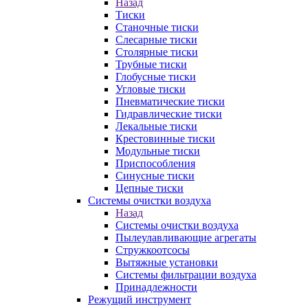
Назад
Тиски
Станочные тиски
Слесарные тиски
Столярные тиски
Трубные тиски
Глобусные тиски
Угловые тиски
Пневматические тиски
Гидравлические тиски
Лекальные тиски
Крестовинные тиски
Модульные тиски
Приспособления
Синусные тиски
Цепные тиски
Системы очистки воздуха
Назад
Системы очистки воздуха
Пылеулавливающие агрегаты
Стружкоотсосы
Вытяжные установки
Системы фильтрации воздуха
Принадлежности
Режущий инструмент