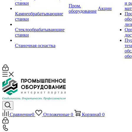
станки
и р
Пром.
Акции
мат
оборудование
Камнеобрабатывающие
Пр
станки
обо
лиз
Стеклообрабатывающие
Орг
станки
дос
Пус
Станочная оснастка
тех
обс
обо
Сравнение
0
Отложенные
0
Корзина
0
0