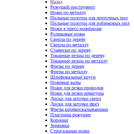
Назад
Режущий инструмент
Ножи по металлу
Пильные полотна для ленточных пил
Пильные полотна для лобзиковых пил
Ножи к пресс-ножницам
Роликовые ножи
Сверла по дереву
Сверла по металлу
Стамески по дереву
Токарные резцы по дереву
Токарные резцы по металлу
Фрезы по дереву
Фрезы по металлу
Шлифовальные круги
Ножевые валы
Ножи для резки проводов
Ножи для резки арматуры
Диски для заточки сверл
Диски для заточки фрез
Фрезы кромкоскалывающие
Пластины режущие
Коронки
Зенковки
Строгальные ножи