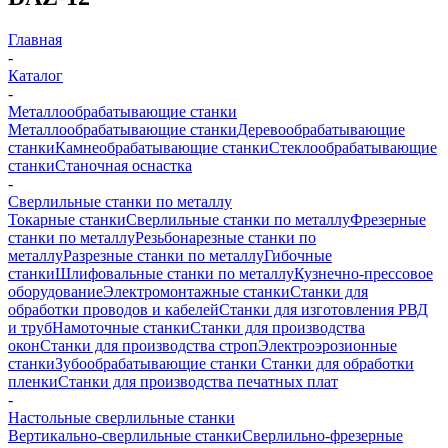
Главная
-
Каталог
-
Металлообрабатывающие станки
Металлообрабатывающие станки
Деревообрабатывающие
станки
Камнеобрабатывающие станки
Стеклообрабатывающие
станки
Станочная оснастка
-
Сверлильные станки по металлу
Токарные станки
Сверлильные станки по металлу
Фрезерные
станки по металлу
Резьбонарезные станки по
металлу
Разрезные станки по металлу
Гибочные
станки
Шлифовальные станки по металлу
Кузнечно-прессовое
оборудование
Электромонтажные станки
Станки для
обработки проводов и кабелей
Станки для изготовления РВД
и труб
Намоточные станки
Станки для производства
окон
Станки для производства строп
Электроэрозионные
станки
Зубообрабатывающие станки
Станки для обработки
пленки
Станки для производства печатных плат
-
Настольные сверлильные станки
Вертикально-сверлильные станки
Сверлильно-фрезерные