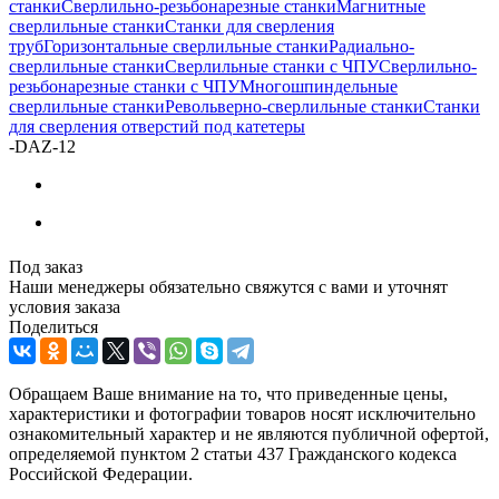
станки
Сверлильно-резьбонарезные станки
Магнитные
сверлильные станки
Станки для сверления
труб
Горизонтальные сверлильные станки
Радиально-
сверлильные станки
Сверлильные станки с ЧПУ
Сверлильно-
резьбонарезные станки с ЧПУ
Многошпиндельные
сверлильные станки
Револьверно-сверлильные станки
Станки
для сверления отверстий под катетеры
-
DAZ-12
Под заказ
Наши менеджеры обязательно свяжутся с вами и уточнят
условия заказа
Поделиться
Обращаем Ваше внимание на то, что приведенные цены,
характеристики и фотографии товаров носят исключительно
ознакомительный характер и не являются публичной офертой,
определяемой пунктом 2 статьи 437 Гражданского кодекса
Российской Федерации.