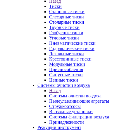
Назад
Тиски
Станочные тиски
Слесарные тиски
Столярные тиски
Трубные тиски
Глобусные тиски
Угловые тиски
Пневматические тиски
Гидравлические тиски
Лекальные тиски
Крестовинные тиски
Модульные тиски
Приспособления
Синусные тиски
Цепные тиски
Системы очистки воздуха
Назад
Системы очистки воздуха
Пылеулавливающие агрегаты
Стружкоотсосы
Вытяжные установки
Системы фильтрации воздуха
Принадлежности
Режущий инструмент