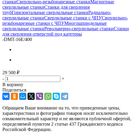
станки
Сверлильно-резьбонарезные станки
Магнитные
сверлильные станки
Станки для сверления
труб
Горизонтальные сверлильные станки
Радиально-
сверлильные станки
Сверлильные станки с ЧПУ
Сверлильно-
резьбонарезные станки с ЧПУ
Многошпиндельные
сверлильные станки
Револьверно-сверлильные станки
Станки
для сверления отверстий под катетеры
-
DMT-16E/400
29 500
₽
-
+
В корзину
Поделиться
Обращаем Ваше внимание на то, что приведенные цены,
характеристики и фотографии товаров носят исключительно
ознакомительный характер и не являются публичной офертой,
определяемой пунктом 2 статьи 437 Гражданского кодекса
Российской Федерации.