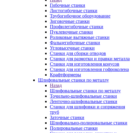
Гибочные станки
Листогибочные станки
Трубогибочное оборудование
Зиговочные станки
Профилегибочные станки
Пуклевочные станки
Роликовые вытяжные станки
Фальцегибочные станки
Угловысечные станки
Станки для сборки отводов
Станки для размотки и правки металла
Станки для изготовления конусов
Станки для изготовления гофроколена
Крафтформеры
Шлифовальные станки по металлу
Назад
Шлифовальные станки по металлу
Точильно-шлифовальные станки
Ленточно-шлифовальные станки
Станки для шлифовки и сопряжения
труб
Заточные станки
Шлифовально-полировальные станки
Полировальные станки