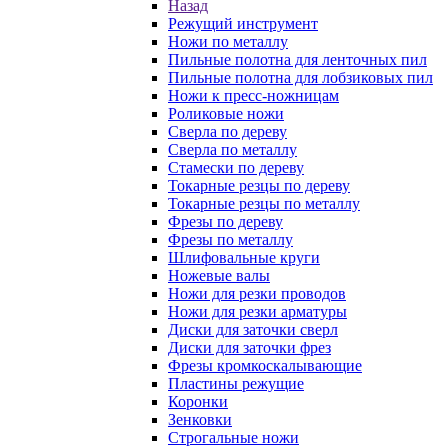
Назад
Режущий инструмент
Ножи по металлу
Пильные полотна для ленточных пил
Пильные полотна для лобзиковых пил
Ножи к пресс-ножницам
Роликовые ножи
Сверла по дереву
Сверла по металлу
Стамески по дереву
Токарные резцы по дереву
Токарные резцы по металлу
Фрезы по дереву
Фрезы по металлу
Шлифовальные круги
Ножевые валы
Ножи для резки проводов
Ножи для резки арматуры
Диски для заточки сверл
Диски для заточки фрез
Фрезы кромкоскалывающие
Пластины режущие
Коронки
Зенковки
Строгальные ножи