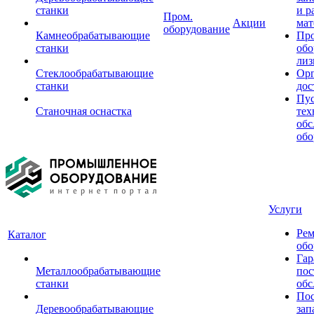
станки
и р
Пром.
Акции
мат
оборудование
Камнеобрабатывающие
Пр
станки
обо
лиз
Стеклообрабатывающие
Орг
станки
дос
Пус
Станочная оснастка
тех
обс
обо
Услуги
Рем
Каталог
обо
Гар
Металлообрабатывающие
пос
станки
обс
Пос
Деревообрабатывающие
зап