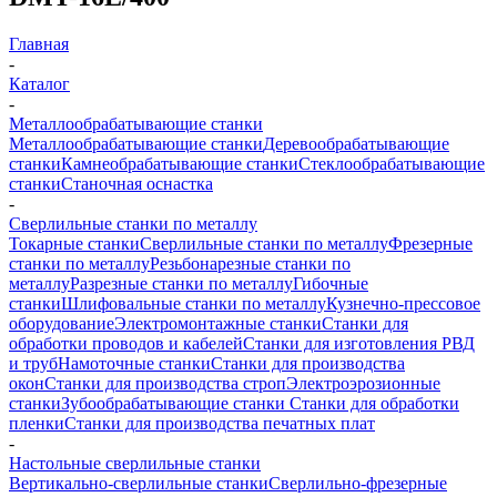
Главная
-
Каталог
-
Металлообрабатывающие станки
Металлообрабатывающие станки
Деревообрабатывающие
станки
Камнеобрабатывающие станки
Стеклообрабатывающие
станки
Станочная оснастка
-
Сверлильные станки по металлу
Токарные станки
Сверлильные станки по металлу
Фрезерные
станки по металлу
Резьбонарезные станки по
металлу
Разрезные станки по металлу
Гибочные
станки
Шлифовальные станки по металлу
Кузнечно-прессовое
оборудование
Электромонтажные станки
Станки для
обработки проводов и кабелей
Станки для изготовления РВД
и труб
Намоточные станки
Станки для производства
окон
Станки для производства строп
Электроэрозионные
станки
Зубообрабатывающие станки
Станки для обработки
пленки
Станки для производства печатных плат
-
Настольные сверлильные станки
Вертикально-сверлильные станки
Сверлильно-фрезерные