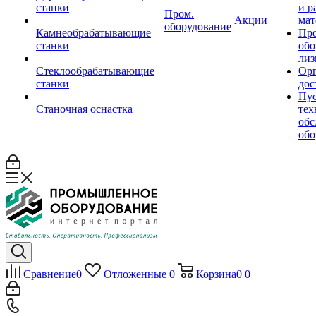
станки
и р
Пром.
Акции
мат
оборудование
Камнеобрабатывающие
Пр
станки
обо
лиз
Стеклообрабатывающие
Орг
станки
дос
Пус
Станочная оснастка
тех
обс
обо
Сравнение
0
Отложенные
0
Корзина
0
0