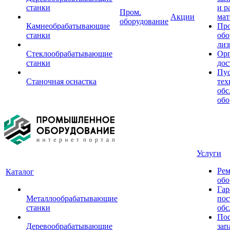
станки
и р
Пром.
Акции
мат
оборудование
Камнеобрабатывающие
Пр
станки
обо
лиз
Стеклообрабатывающие
Орг
станки
дос
Пус
Станочная оснастка
тех
обс
обо
Услуги
Рем
Каталог
обо
Гар
Металлообрабатывающие
пос
станки
обс
Пос
Деревообрабатывающие
зап