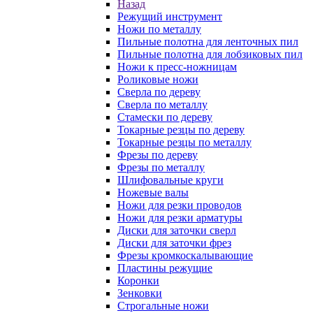
Назад
Режущий инструмент
Ножи по металлу
Пильные полотна для ленточных пил
Пильные полотна для лобзиковых пил
Ножи к пресс-ножницам
Роликовые ножи
Сверла по дереву
Сверла по металлу
Стамески по дереву
Токарные резцы по дереву
Токарные резцы по металлу
Фрезы по дереву
Фрезы по металлу
Шлифовальные круги
Ножевые валы
Ножи для резки проводов
Ножи для резки арматуры
Диски для заточки сверл
Диски для заточки фрез
Фрезы кромкоскалывающие
Пластины режущие
Коронки
Зенковки
Строгальные ножи