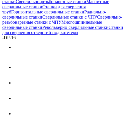
станки
Сверлильно-резьбонарезные станки
Магнитные
сверлильные станки
Станки для сверления
труб
Горизонтальные сверлильные станки
Радиально-
сверлильные станки
Сверлильные станки с ЧПУ
Сверлильно-
резьбонарезные станки с ЧПУ
Многошпиндельные
сверлильные станки
Револьверно-сверлильные станки
Станки
для сверления отверстий под катетеры
-
DP-16