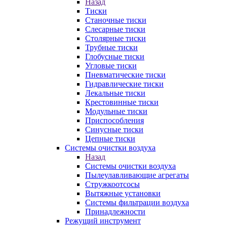
Назад
Тиски
Станочные тиски
Слесарные тиски
Столярные тиски
Трубные тиски
Глобусные тиски
Угловые тиски
Пневматические тиски
Гидравлические тиски
Лекальные тиски
Крестовинные тиски
Модульные тиски
Приспособления
Синусные тиски
Цепные тиски
Системы очистки воздуха
Назад
Системы очистки воздуха
Пылеулавливающие агрегаты
Стружкоотсосы
Вытяжные установки
Системы фильтрации воздуха
Принадлежности
Режущий инструмент