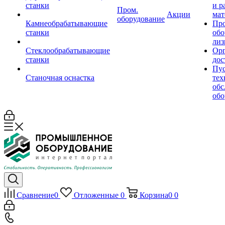
станки
и р
Пром.
Акции
мат
оборудование
Камнеобрабатывающие
Пр
станки
обо
лиз
Стеклообрабатывающие
Орг
станки
дос
Пус
Станочная оснастка
тех
обс
обо
Сравнение
0
Отложенные
0
Корзина
0
0