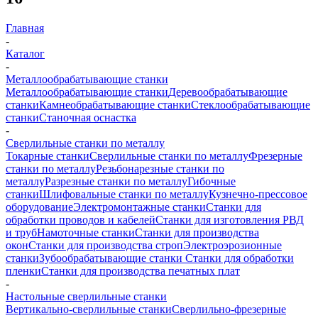
Главная
-
Каталог
-
Металлообрабатывающие станки
Металлообрабатывающие станки
Деревообрабатывающие
станки
Камнеобрабатывающие станки
Стеклообрабатывающие
станки
Станочная оснастка
-
Сверлильные станки по металлу
Токарные станки
Сверлильные станки по металлу
Фрезерные
станки по металлу
Резьбонарезные станки по
металлу
Разрезные станки по металлу
Гибочные
станки
Шлифовальные станки по металлу
Кузнечно-прессовое
оборудование
Электромонтажные станки
Станки для
обработки проводов и кабелей
Станки для изготовления РВД
и труб
Намоточные станки
Станки для производства
окон
Станки для производства строп
Электроэрозионные
станки
Зубообрабатывающие станки
Станки для обработки
пленки
Станки для производства печатных плат
-
Настольные сверлильные станки
Вертикально-сверлильные станки
Сверлильно-фрезерные