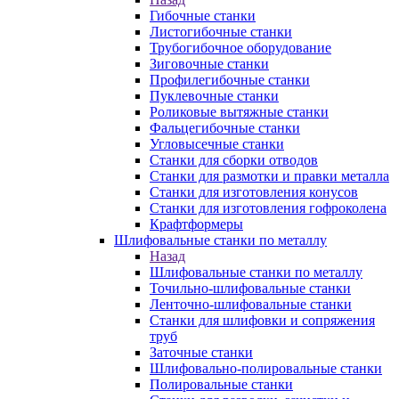
Гибочные станки
Листогибочные станки
Трубогибочное оборудование
Зиговочные станки
Профилегибочные станки
Пуклевочные станки
Роликовые вытяжные станки
Фальцегибочные станки
Угловысечные станки
Станки для сборки отводов
Станки для размотки и правки металла
Станки для изготовления конусов
Станки для изготовления гофроколена
Крафтформеры
Шлифовальные станки по металлу
Назад
Шлифовальные станки по металлу
Точильно-шлифовальные станки
Ленточно-шлифовальные станки
Станки для шлифовки и сопряжения
труб
Заточные станки
Шлифовально-полировальные станки
Полировальные станки