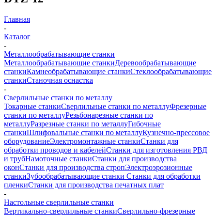
Главная
-
Каталог
-
Металлообрабатывающие станки
Металлообрабатывающие станки
Деревообрабатывающие
станки
Камнеобрабатывающие станки
Стеклообрабатывающие
станки
Станочная оснастка
-
Сверлильные станки по металлу
Токарные станки
Сверлильные станки по металлу
Фрезерные
станки по металлу
Резьбонарезные станки по
металлу
Разрезные станки по металлу
Гибочные
станки
Шлифовальные станки по металлу
Кузнечно-прессовое
оборудование
Электромонтажные станки
Станки для
обработки проводов и кабелей
Станки для изготовления РВД
и труб
Намоточные станки
Станки для производства
окон
Станки для производства строп
Электроэрозионные
станки
Зубообрабатывающие станки
Станки для обработки
пленки
Станки для производства печатных плат
-
Настольные сверлильные станки
Вертикально-сверлильные станки
Сверлильно-фрезерные