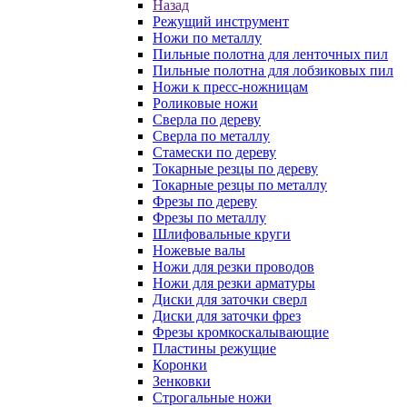
Назад
Режущий инструмент
Ножи по металлу
Пильные полотна для ленточных пил
Пильные полотна для лобзиковых пил
Ножи к пресс-ножницам
Роликовые ножи
Сверла по дереву
Сверла по металлу
Стамески по дереву
Токарные резцы по дереву
Токарные резцы по металлу
Фрезы по дереву
Фрезы по металлу
Шлифовальные круги
Ножевые валы
Ножи для резки проводов
Ножи для резки арматуры
Диски для заточки сверл
Диски для заточки фрез
Фрезы кромкоскалывающие
Пластины режущие
Коронки
Зенковки
Строгальные ножи