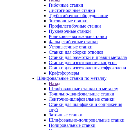
Гибочные станки
Листогибочные станки
Трубогибочное оборудование
Зиговочные станки
Профилегибочные станки
Пуклевочные станки
Роликовые вытяжные станки
Фальцегибочные станки
Угловысечные станки
Станки для сборки отводов
Станки для размотки и правки металла
Станки для изготовления конусов
Станки для изготовления гофроколена
Крафтформеры
Шлифовальные станки по металлу
Назад
Шлифовальные станки по металлу
Точильно-шлифовальные станки
Ленточно-шлифовальные станки
Станки для шлифовки и сопряжения
труб
Заточные станки
Шлифовально-полировальные станки
Полировальные станки