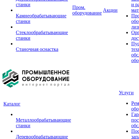
станки
и р
Пром.
Акции
мат
оборудование
Камнеобрабатывающие
Пр
станки
обо
лиз
Стеклообрабатывающие
Орг
станки
дос
Пус
Станочная оснастка
тех
обс
обо
Услуги
Рем
Каталог
обо
Гар
Металлообрабатывающие
пос
станки
обс
Пос
Деревообрабатывающие
зап