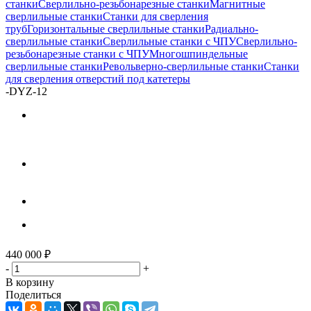
станки
Сверлильно-резьбонарезные станки
Магнитные
сверлильные станки
Станки для сверления
труб
Горизонтальные сверлильные станки
Радиально-
сверлильные станки
Сверлильные станки с ЧПУ
Сверлильно-
резьбонарезные станки с ЧПУ
Многошпиндельные
сверлильные станки
Револьверно-сверлильные станки
Станки
для сверления отверстий под катетеры
-
DYZ-12
440 000
₽
-
+
В корзину
Поделиться