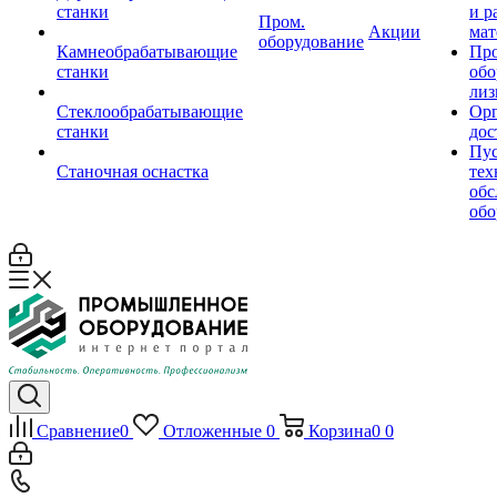
станки
и р
Пром.
Акции
мат
оборудование
Камнеобрабатывающие
Пр
станки
обо
лиз
Стеклообрабатывающие
Орг
станки
дос
Пус
Станочная оснастка
тех
обс
обо
Сравнение
0
Отложенные
0
Корзина
0
0