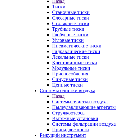
Назад
Тиски
Станочные тиски
Слесарные тиски
Столярные тиски
Трубные тиски
Глобусные тиски
Угловые тиски
Пневматические тиски
Гидравлические тиски
Лекальные тиски
Крестовинные тиски
Модульные тиски
Приспособления
Синусные тиски
Цепные тиски
Системы очистки воздуха
Назад
Системы очистки воздуха
Пылеулавливающие агрегаты
Стружкоотсосы
Вытяжные установки
Системы фильтрации воздуха
Принадлежности
Режущий инструмент