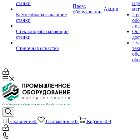
станки
и р
Пром.
Акции
мат
оборудование
Камнеобрабатывающие
Пр
станки
обо
лиз
Стеклообрабатывающие
Орг
станки
дос
Пус
Станочная оснастка
тех
обс
обо
Сравнение
0
Отложенные
0
Корзина
0
0