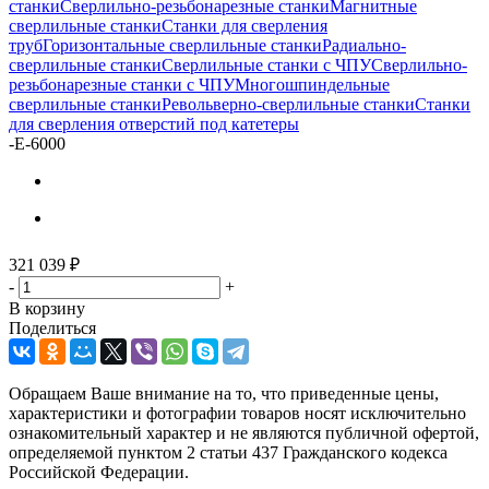
станки
Сверлильно-резьбонарезные станки
Магнитные
сверлильные станки
Станки для сверления
труб
Горизонтальные сверлильные станки
Радиально-
сверлильные станки
Сверлильные станки с ЧПУ
Сверлильно-
резьбонарезные станки с ЧПУ
Многошпиндельные
сверлильные станки
Револьверно-сверлильные станки
Станки
для сверления отверстий под катетеры
-
E-6000
321 039
₽
-
+
В корзину
Поделиться
Обращаем Ваше внимание на то, что приведенные цены,
характеристики и фотографии товаров носят исключительно
ознакомительный характер и не являются публичной офертой,
определяемой пунктом 2 статьи 437 Гражданского кодекса
Российской Федерации.