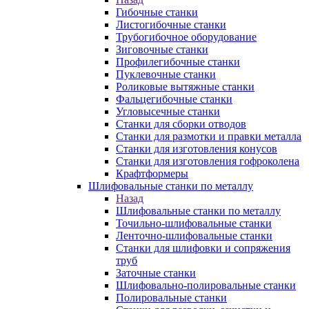
Гибочные станки
Листогибочные станки
Трубогибочное оборудование
Зиговочные станки
Профилегибочные станки
Пуклевочные станки
Роликовые вытяжные станки
Фальцегибочные станки
Угловысечные станки
Станки для сборки отводов
Станки для размотки и правки металла
Станки для изготовления конусов
Станки для изготовления гофроколена
Крафтформеры
Шлифовальные станки по металлу
Назад
Шлифовальные станки по металлу
Точильно-шлифовальные станки
Ленточно-шлифовальные станки
Станки для шлифовки и сопряжения
труб
Заточные станки
Шлифовально-полировальные станки
Полировальные станки