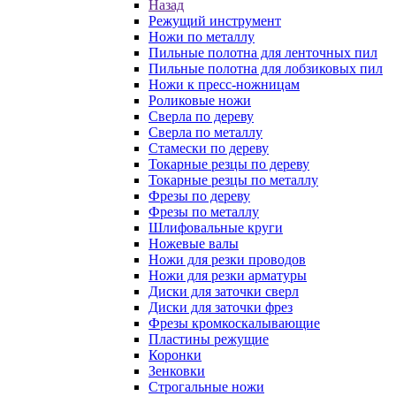
Назад
Режущий инструмент
Ножи по металлу
Пильные полотна для ленточных пил
Пильные полотна для лобзиковых пил
Ножи к пресс-ножницам
Роликовые ножи
Сверла по дереву
Сверла по металлу
Стамески по дереву
Токарные резцы по дереву
Токарные резцы по металлу
Фрезы по дереву
Фрезы по металлу
Шлифовальные круги
Ножевые валы
Ножи для резки проводов
Ножи для резки арматуры
Диски для заточки сверл
Диски для заточки фрез
Фрезы кромкоскалывающие
Пластины режущие
Коронки
Зенковки
Строгальные ножи