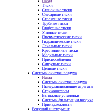
Назад
Тиски
Станочные тиски
Слесарные тиски
Столярные тиски
Трубные тиски
Глобусные тиски
Угловые тиски
Пневматические тиски
Гидравлические тиски
Лекальные тиски
Крестовинные тиски
Модульные тиски
Приспособления
Синусные тиски
Цепные тиски
Системы очистки воздуха
Назад
Системы очистки воздуха
Пылеулавливающие агрегаты
Стружкоотсосы
Вытяжные установки
Системы фильтрации воздуха
Принадлежности
Режущий инструмент