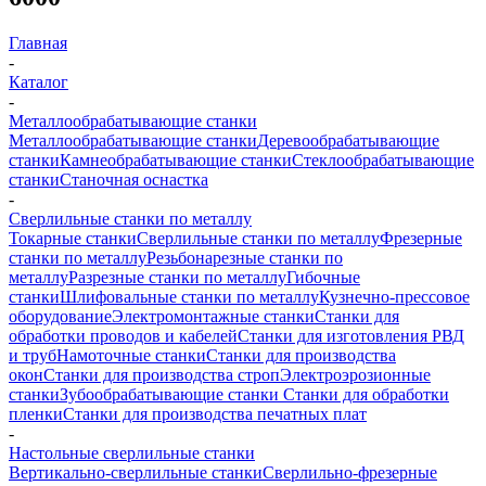
Главная
-
Каталог
-
Металлообрабатывающие станки
Металлообрабатывающие станки
Деревообрабатывающие
станки
Камнеобрабатывающие станки
Стеклообрабатывающие
станки
Станочная оснастка
-
Сверлильные станки по металлу
Токарные станки
Сверлильные станки по металлу
Фрезерные
станки по металлу
Резьбонарезные станки по
металлу
Разрезные станки по металлу
Гибочные
станки
Шлифовальные станки по металлу
Кузнечно-прессовое
оборудование
Электромонтажные станки
Станки для
обработки проводов и кабелей
Станки для изготовления РВД
и труб
Намоточные станки
Станки для производства
окон
Станки для производства строп
Электроэрозионные
станки
Зубообрабатывающие станки
Станки для обработки
пленки
Станки для производства печатных плат
-
Настольные сверлильные станки
Вертикально-сверлильные станки
Сверлильно-фрезерные