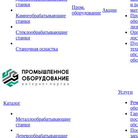
станки
и р
Пром.
Акции
мат
оборудование
Камнеобрабатывающие
Пр
станки
обо
лиз
Стеклообрабатывающие
Орг
станки
дос
Пус
Станочная оснастка
тех
обс
обо
Услуги
Рем
Каталог
обо
Гар
Металлообрабатывающие
пос
станки
обс
Пос
Деревообрабатывающие
зап