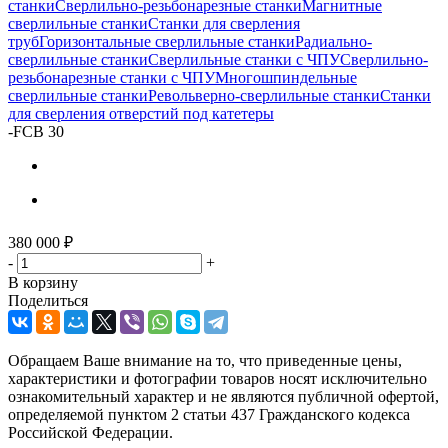
станки
Сверлильно-резьбонарезные станки
Магнитные
сверлильные станки
Станки для сверления
труб
Горизонтальные сверлильные станки
Радиально-
сверлильные станки
Сверлильные станки с ЧПУ
Сверлильно-
резьбонарезные станки с ЧПУ
Многошпиндельные
сверлильные станки
Револьверно-сверлильные станки
Станки
для сверления отверстий под катетеры
-
FCB 30
380 000
₽
-
+
В корзину
Поделиться
Обращаем Ваше внимание на то, что приведенные цены,
характеристики и фотографии товаров носят исключительно
ознакомительный характер и не являются публичной офертой,
определяемой пунктом 2 статьи 437 Гражданского кодекса
Российской Федерации.