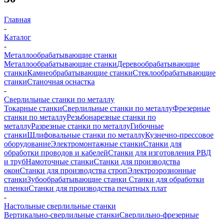
Главная
-
Каталог
-
Металлообрабатывающие станки
Металлообрабатывающие станки
Деревообрабатывающие
станки
Камнеобрабатывающие станки
Стеклообрабатывающие
станки
Станочная оснастка
-
Сверлильные станки по металлу
Токарные станки
Сверлильные станки по металлу
Фрезерные
станки по металлу
Резьбонарезные станки по
металлу
Разрезные станки по металлу
Гибочные
станки
Шлифовальные станки по металлу
Кузнечно-прессовое
оборудование
Электромонтажные станки
Станки для
обработки проводов и кабелей
Станки для изготовления РВД
и труб
Намоточные станки
Станки для производства
окон
Станки для производства строп
Электроэрозионные
станки
Зубообрабатывающие станки
Станки для обработки
пленки
Станки для производства печатных плат
-
Настольные сверлильные станки
Вертикально-сверлильные станки
Сверлильно-фрезерные