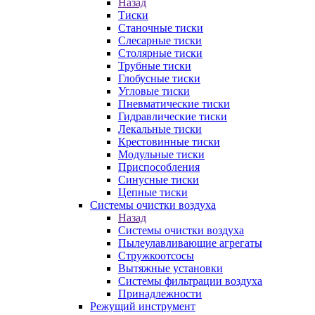
Назад
Тиски
Станочные тиски
Слесарные тиски
Столярные тиски
Трубные тиски
Глобусные тиски
Угловые тиски
Пневматические тиски
Гидравлические тиски
Лекальные тиски
Крестовинные тиски
Модульные тиски
Приспособления
Синусные тиски
Цепные тиски
Системы очистки воздуха
Назад
Системы очистки воздуха
Пылеулавливающие агрегаты
Стружкоотсосы
Вытяжные установки
Системы фильтрации воздуха
Принадлежности
Режущий инструмент