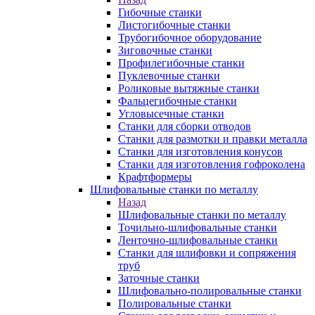
Гибочные станки
Листогибочные станки
Трубогибочное оборудование
Зиговочные станки
Профилегибочные станки
Пуклевочные станки
Роликовые вытяжные станки
Фальцегибочные станки
Угловысечные станки
Станки для сборки отводов
Станки для размотки и правки металла
Станки для изготовления конусов
Станки для изготовления гофроколена
Крафтформеры
Шлифовальные станки по металлу
Назад
Шлифовальные станки по металлу
Точильно-шлифовальные станки
Ленточно-шлифовальные станки
Станки для шлифовки и сопряжения
труб
Заточные станки
Шлифовально-полировальные станки
Полировальные станки