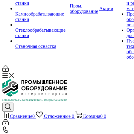
станки
и р
Пром.
Акции
мат
оборудование
Камнеобрабатывающие
Пр
станки
обо
лиз
Стеклообрабатывающие
Орг
станки
дос
Пус
Станочная оснастка
тех
обс
обо
Сравнение
0
Отложенные
0
Корзина
0
0