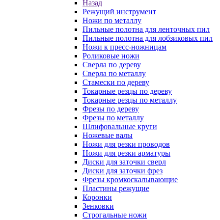
Назад
Режущий инструмент
Ножи по металлу
Пильные полотна для ленточных пил
Пильные полотна для лобзиковых пил
Ножи к пресс-ножницам
Роликовые ножи
Сверла по дереву
Сверла по металлу
Стамески по дереву
Токарные резцы по дереву
Токарные резцы по металлу
Фрезы по дереву
Фрезы по металлу
Шлифовальные круги
Ножевые валы
Ножи для резки проводов
Ножи для резки арматуры
Диски для заточки сверл
Диски для заточки фрез
Фрезы кромкоскалывающие
Пластины режущие
Коронки
Зенковки
Строгальные ножи