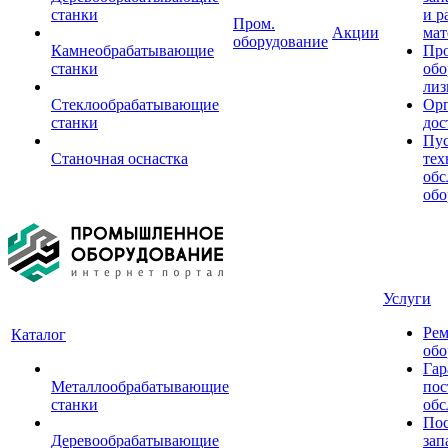
станки
и р
Пром.
Акции
мат
оборудование
Камнеобрабатывающие
Пр
станки
обо
лиз
Стеклообрабатывающие
Орг
станки
дос
Пус
Станочная оснастка
тех
обс
обо
Услуги
Рем
Каталог
обо
Гар
Металлообрабатывающие
пос
станки
обс
Пос
Деревообрабатывающие
зап