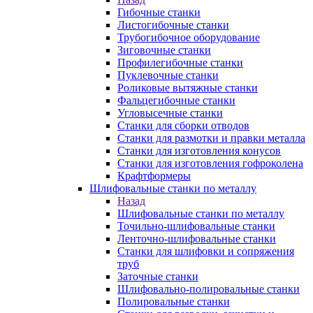
Гибочные станки
Листогибочные станки
Трубогибочное оборудование
Зиговочные станки
Профилегибочные станки
Пуклевочные станки
Роликовые вытяжные станки
Фальцегибочные станки
Угловысечные станки
Станки для сборки отводов
Станки для размотки и правки металла
Станки для изготовления конусов
Станки для изготовления гофроколена
Крафтформеры
Шлифовальные станки по металлу
Назад
Шлифовальные станки по металлу
Точильно-шлифовальные станки
Ленточно-шлифовальные станки
Станки для шлифовки и сопряжения
труб
Заточные станки
Шлифовально-полировальные станки
Полировальные станки