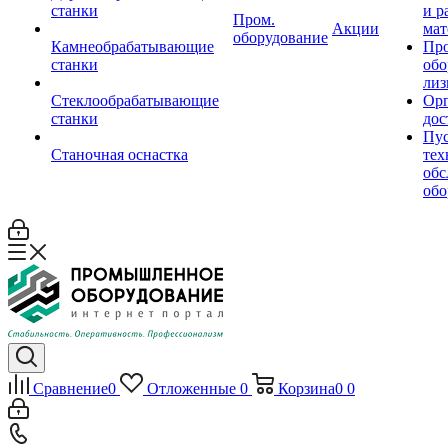
станки
и р
Пром.
Акции
мат
оборудование
Камнеобрабатывающие
Пр
станки
обо
лиз
Стеклообрабатывающие
Орг
станки
дос
Пус
Станочная оснастка
тех
обс
обо
Сравнение
0
Отложенные
0
Корзина
0
0