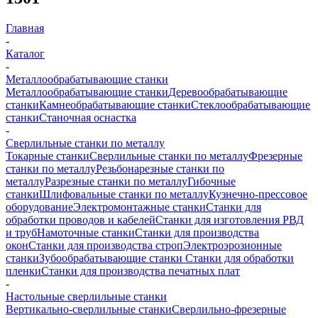
Главная
-
Каталог
-
Металлообрабатывающие станки
Металлообрабатывающие станки
Деревообрабатывающие
станки
Камнеобрабатывающие станки
Стеклообрабатывающие
станки
Станочная оснастка
-
Сверлильные станки по металлу
Токарные станки
Сверлильные станки по металлу
Фрезерные
станки по металлу
Резьбонарезные станки по
металлу
Разрезные станки по металлу
Гибочные
станки
Шлифовальные станки по металлу
Кузнечно-прессовое
оборудование
Электромонтажные станки
Станки для
обработки проводов и кабелей
Станки для изготовления РВД
и труб
Намоточные станки
Станки для производства
окон
Станки для производства строп
Электроэрозионные
станки
Зубообрабатывающие станки
Станки для обработки
пленки
Станки для производства печатных плат
-
Настольные сверлильные станки
Вертикально-сверлильные станки
Сверлильно-фрезерные