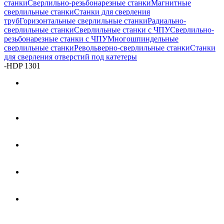
станки
Сверлильно-резьбонарезные станки
Магнитные
сверлильные станки
Станки для сверления
труб
Горизонтальные сверлильные станки
Радиально-
сверлильные станки
Сверлильные станки с ЧПУ
Сверлильно-
резьбонарезные станки с ЧПУ
Многошпиндельные
сверлильные станки
Револьверно-сверлильные станки
Станки
для сверления отверстий под катетеры
-
HDP 1301