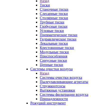
Назад
Тиски
Станочные тиски
Слесарные тиски
Столярные тиски
Трубные тиски
Глобусные тиски
Угловые тиски
Пневматические тиски
Гидравлические тиски
Лекальные тиски
Крестовинные тиски
Модульные тиски
Приспособления
Синусные тиски
Цепные тиски
Системы очистки воздуха
Назад
Системы очистки воздуха
Пылеулавливающие агрегаты
Стружкоотсосы
Вытяжные установки
Системы фильтрации воздуха
Принадлежности
Режущий инструмент