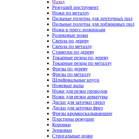
Назад
Режущий инструмент
Ножи по металлу
Пильные полотна для ленточных пил
Пильные полотна для лобзиковых пил
Ножи к пресс-ножницам
Роликовые ножи
Сверла по дереву
Сверла по металлу
Стамески по дереву
Токарные резцы по дереву
Токарные резцы по металлу
Фрезы по дереву
Фрезы по металлу
Шлифовальные круги
Ножевые валы
Ножи для резки проводов
Ножи для резки арматуры
Диски для заточки сверл
Диски для заточки фрез
Фрезы кромкоскалывающие
Пластины режущие
Коронки
Зенковки
Строгальные ножи