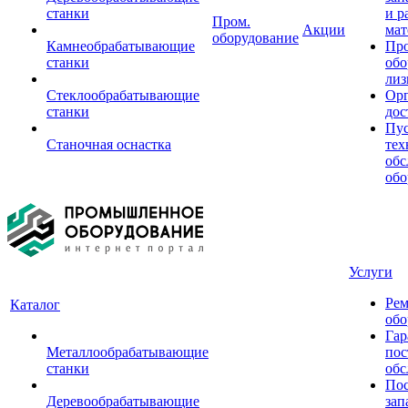
станки
и р
Пром.
Акции
мат
оборудование
Камнеобрабатывающие
Пр
станки
обо
лиз
Стеклообрабатывающие
Орг
станки
дос
Пус
Станочная оснастка
тех
обс
обо
Услуги
Рем
Каталог
обо
Гар
Металлообрабатывающие
пос
станки
обс
Пос
Деревообрабатывающие
зап