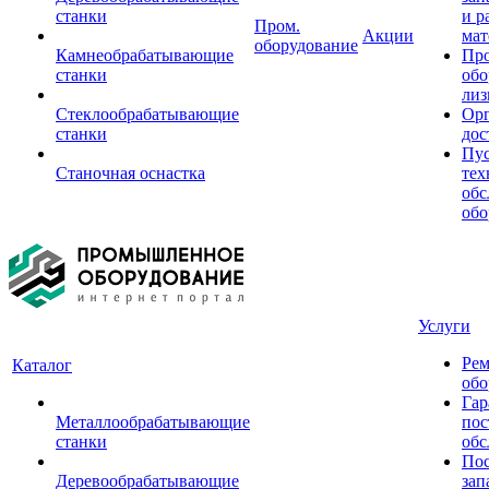
станки
и р
Пром.
Акции
мат
оборудование
Камнеобрабатывающие
Пр
станки
обо
лиз
Стеклообрабатывающие
Орг
станки
дос
Пус
Станочная оснастка
тех
обс
обо
Услуги
Рем
Каталог
обо
Гар
Металлообрабатывающие
пос
станки
обс
Пос
Деревообрабатывающие
зап