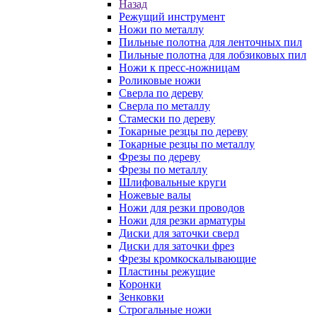
Назад
Режущий инструмент
Ножи по металлу
Пильные полотна для ленточных пил
Пильные полотна для лобзиковых пил
Ножи к пресс-ножницам
Роликовые ножи
Сверла по дереву
Сверла по металлу
Стамески по дереву
Токарные резцы по дереву
Токарные резцы по металлу
Фрезы по дереву
Фрезы по металлу
Шлифовальные круги
Ножевые валы
Ножи для резки проводов
Ножи для резки арматуры
Диски для заточки сверл
Диски для заточки фрез
Фрезы кромкоскалывающие
Пластины режущие
Коронки
Зенковки
Строгальные ножи