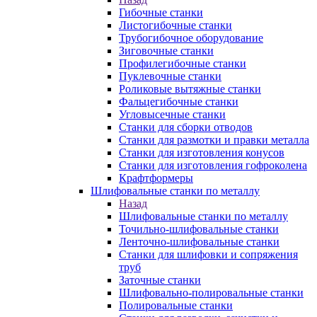
Гибочные станки
Листогибочные станки
Трубогибочное оборудование
Зиговочные станки
Профилегибочные станки
Пуклевочные станки
Роликовые вытяжные станки
Фальцегибочные станки
Угловысечные станки
Станки для сборки отводов
Станки для размотки и правки металла
Станки для изготовления конусов
Станки для изготовления гофроколена
Крафтформеры
Шлифовальные станки по металлу
Назад
Шлифовальные станки по металлу
Точильно-шлифовальные станки
Ленточно-шлифовальные станки
Станки для шлифовки и сопряжения
труб
Заточные станки
Шлифовально-полировальные станки
Полировальные станки