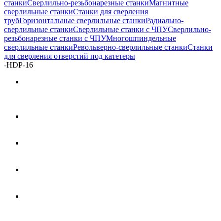
станки
Сверлильно-резьбонарезные станки
Магнитные
сверлильные станки
Станки для сверления
труб
Горизонтальные сверлильные станки
Радиально-
сверлильные станки
Сверлильные станки с ЧПУ
Сверлильно-
резьбонарезные станки с ЧПУ
Многошпиндельные
сверлильные станки
Револьверно-сверлильные станки
Станки
для сверления отверстий под катетеры
-
HDP-16