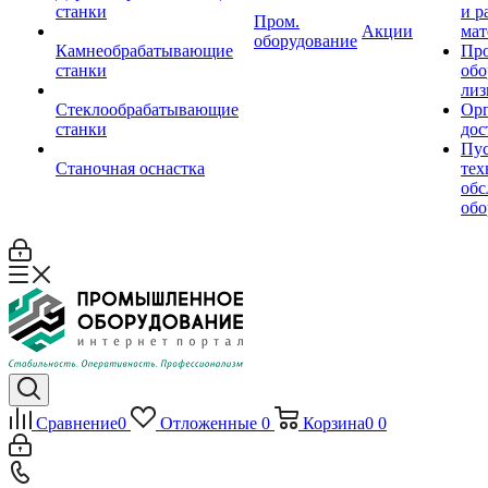
станки
и р
Пром.
Акции
мат
оборудование
Камнеобрабатывающие
Пр
станки
обо
лиз
Стеклообрабатывающие
Орг
станки
дос
Пус
Станочная оснастка
тех
обс
обо
Сравнение
0
Отложенные
0
Корзина
0
0