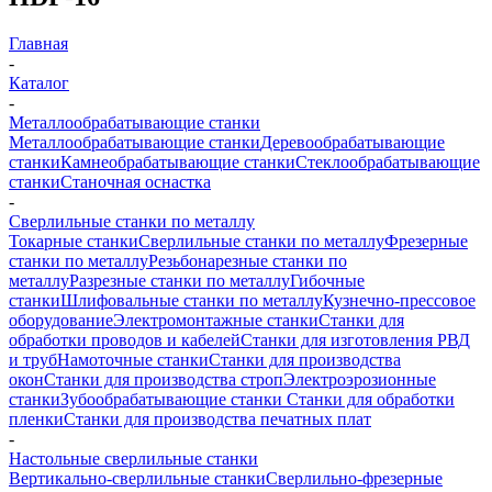
Главная
-
Каталог
-
Металлообрабатывающие станки
Металлообрабатывающие станки
Деревообрабатывающие
станки
Камнеобрабатывающие станки
Стеклообрабатывающие
станки
Станочная оснастка
-
Сверлильные станки по металлу
Токарные станки
Сверлильные станки по металлу
Фрезерные
станки по металлу
Резьбонарезные станки по
металлу
Разрезные станки по металлу
Гибочные
станки
Шлифовальные станки по металлу
Кузнечно-прессовое
оборудование
Электромонтажные станки
Станки для
обработки проводов и кабелей
Станки для изготовления РВД
и труб
Намоточные станки
Станки для производства
окон
Станки для производства строп
Электроэрозионные
станки
Зубообрабатывающие станки
Станки для обработки
пленки
Станки для производства печатных плат
-
Настольные сверлильные станки
Вертикально-сверлильные станки
Сверлильно-фрезерные