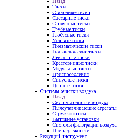
Назад
Тиски
Станочные тиски
Слесарные тиски
Столярные тиски
Трубные тиски
Глобусные тиски
Угловые тиски
Пневматические тиски
Гидравлические тиски
Лекальные тиски
Крестовинные тиски
Модульные тиски
Приспособления
Синусные тиски
Цепные тиски
Системы очистки воздуха
Назад
Системы очистки воздуха
Пылеулавливающие агрегаты
Стружкоотсосы
Вытяжные установки
Системы фильтрации воздуха
Принадлежности
Режущий инструмент