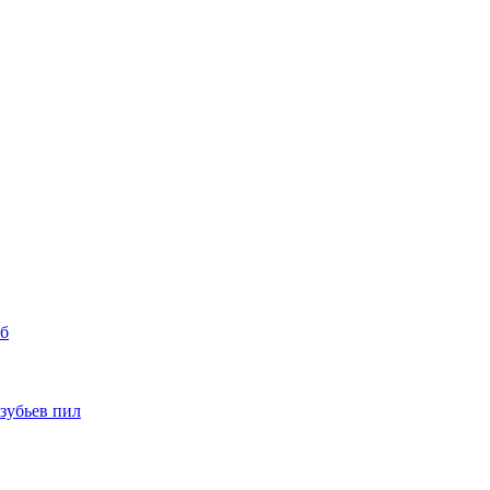
уб
 зубьев пил