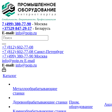
7 (499) 380-77-90
- Москва
+37529 847-29-17
- Беларусь
E-mail:
info@poip.ru
+7 (812) 602-77-08
+7 (812) 602-77-08
Санкт-Петербург
+7 (499) 380-77-90
Москва
info@poip.ru
E-mail
E-mail:
info@poip.ru
Каталог
Металлообрабатывающие
станки
Деревообрабатывающие станки
Пром.
Акц
оборудование
Камнеобрабатывающие станки