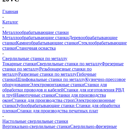
Главная
-
Каталог
-
Металлообрабатывающие станки
Металлообрабатывающие станки
Деревообрабатывающие
станки
Камнеобрабатывающие станки
Стеклообрабатывающие
станки
Станочная оснастка
-
Сверлильные станки по металлу
Токарные станки
Сверлильные станки по металлу
Фрезерные
станки по металлу
Резьбонарезные станки по
металлу
Разрезные станки по металлу
Гибочные
станки
Шлифовальные станки по металлу
Кузнечно-прессовое
оборудование
Электромонтажные станки
Станки для
обработки проводов и кабелей
Станки для изготовления РВД
и труб
Намоточные станки
Станки для производства
окон
Станки для производства строп
Электроэрозионные
станки
Зубообрабатывающие станки
Станки для обработки
пленки
Станки для производства печатных плат
-
Настольные сверлильные станки
Вертикально-сверлильные станки
Сверлильно-фрезерные