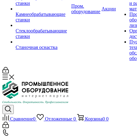
станки
и р
Пром.
Акции
мат
оборудование
Камнеобрабатывающие
Пр
станки
обо
лиз
Стеклообрабатывающие
Орг
станки
дос
Пус
Станочная оснастка
тех
обс
обо
Сравнение
0
Отложенные
0
Корзина
0
0