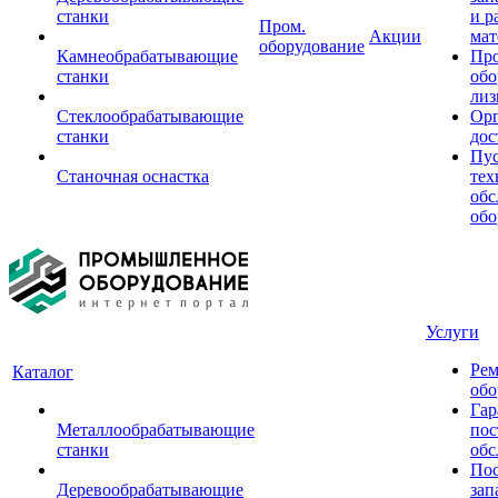
станки
и р
Пром.
Акции
мат
оборудование
Камнеобрабатывающие
Пр
станки
обо
лиз
Стеклообрабатывающие
Орг
станки
дос
Пус
Станочная оснастка
тех
обс
обо
Услуги
Рем
Каталог
обо
Гар
Металлообрабатывающие
пос
станки
обс
Пос
Деревообрабатывающие
зап