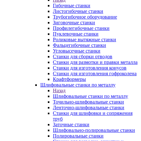
Гибочные станки
Листогибочные станки
Трубогибочное оборудование
Зиговочные станки
Профилегибочные станки
Пуклевочные станки
Роликовые вытяжные станки
Фальцегибочные станки
Угловысечные станки
Станки для сборки отводов
Станки для размотки и правки металла
Станки для изготовления конусов
Станки для изготовления гофроколена
Крафтформеры
Шлифовальные станки по металлу
Назад
Шлифовальные станки по металлу
Точильно-шлифовальные станки
Ленточно-шлифовальные станки
Станки для шлифовки и сопряжения
труб
Заточные станки
Шлифовально-полировальные станки
Полировальные станки