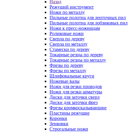
Назад
Режущий инструмент
Ножи по металлу
Пильные полотна для ленточных пил
Пильные полотна для лобзиковых пил
Ножи к пресс-ножницам
Роликовые ножи
Сверла по дереву
Сверла по металлу
Стамески по дереву
Токарные резцы по дереву
Токарные резцы по металлу
Фрезы по дереву
Фрезы по металлу
Шлифовальные круги
Ножевые валы
Ножи для резки проводов
Ножи для резки арматуры
Диски для заточки сверл
Диски для заточки фрез
Фрезы кромкоскалывающие
Пластины режущие
Коронки
Зенковки
Строгальные ножи