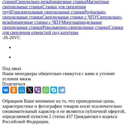
станки
Сверлильно-резьбонарезные станки
Магнитные
сверлильные станки
Станки для сверления
труб
Горизонтальные сверлильные станки
Радиально-
сверлильные станки
Сверлильные станки с ЧПУ
Сверлильно-
резьбонарезные станки с ЧПУ
Многошпиндельные
сверлильные станки
Револьверно-сверлильные станки
Станки
для сверления отверстий под катетеры
-
JS-20VC
Под заказ
Наши менеджеры обязательно свяжутся с вами и уточнят
условия заказа
Поделиться
Обращаем Ваше внимание на то, что приведенные цены,
характеристики и фотографии товаров носят исключительно
ознакомительный характер и не являются публичной офертой,
определяемой пунктом 2 статьи 437 Гражданского кодекса
Российской Федерации.