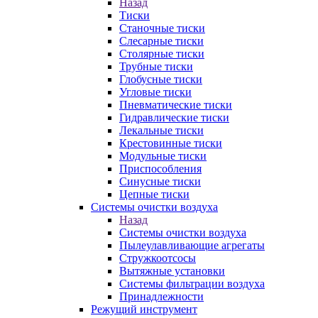
Назад
Тиски
Станочные тиски
Слесарные тиски
Столярные тиски
Трубные тиски
Глобусные тиски
Угловые тиски
Пневматические тиски
Гидравлические тиски
Лекальные тиски
Крестовинные тиски
Модульные тиски
Приспособления
Синусные тиски
Цепные тиски
Системы очистки воздуха
Назад
Системы очистки воздуха
Пылеулавливающие агрегаты
Стружкоотсосы
Вытяжные установки
Системы фильтрации воздуха
Принадлежности
Режущий инструмент