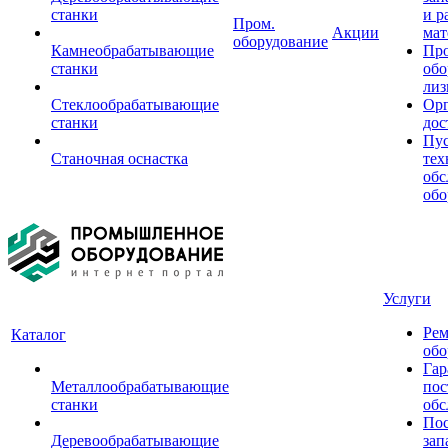
станки
и р
Пром.
Акции
мат
оборудование
Камнеобрабатывающие
Пр
станки
обо
лиз
Стеклообрабатывающие
Орг
станки
дос
Пус
Станочная оснастка
тех
обс
обо
Услуги
Рем
Каталог
обо
Гар
Металлообрабатывающие
пос
станки
обс
Пос
Деревообрабатывающие
зап