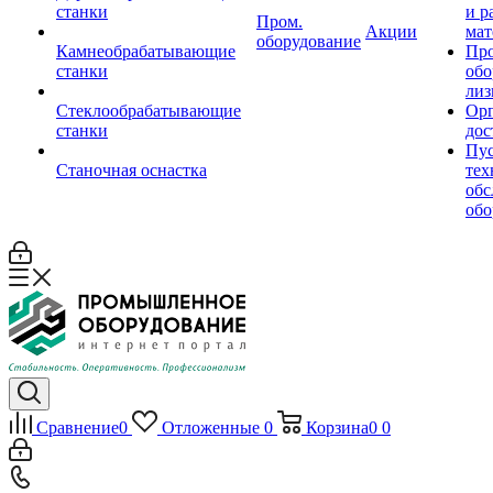
станки
и р
Пром.
Акции
мат
оборудование
Камнеобрабатывающие
Пр
станки
обо
лиз
Стеклообрабатывающие
Орг
станки
дос
Пус
Станочная оснастка
тех
обс
обо
Сравнение
0
Отложенные
0
Корзина
0
0