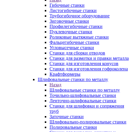
Гибочные станки
Листогибочные станки
Трубогибочное оборудование
Зиговочные станки
Профилегибочные станки
Пуклевочные станки
Роликовые вытяжные станки
Фальцегибочные станки
Угловысечные станки
Станки для сборки отводов
Станки для размотки и правки металла
Станки для изготовления конусов
Станки для изготовления гофроколена
Крафтформеры
Шлифовальные станки по металлу
Назад
Шлифовальные станки по металлу
Точильно-шлифовальные станки
Ленточно-шлифовальные станки
Станки для шлифовки и сопряжения
труб
Заточные станки
Шлифовально-полировальные станки
Полировальные станки