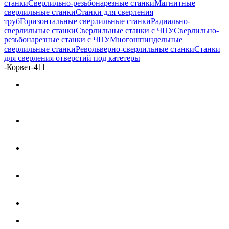
станки
Сверлильно-резьбонарезные станки
Магнитные
сверлильные станки
Станки для сверления
труб
Горизонтальные сверлильные станки
Радиально-
сверлильные станки
Сверлильные станки с ЧПУ
Сверлильно-
резьбонарезные станки с ЧПУ
Многошпиндельные
сверлильные станки
Револьверно-сверлильные станки
Станки
для сверления отверстий под катетеры
-
Корвет-411