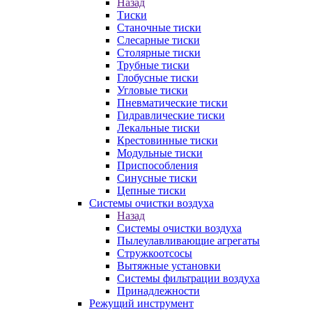
Назад
Тиски
Станочные тиски
Слесарные тиски
Столярные тиски
Трубные тиски
Глобусные тиски
Угловые тиски
Пневматические тиски
Гидравлические тиски
Лекальные тиски
Крестовинные тиски
Модульные тиски
Приспособления
Синусные тиски
Цепные тиски
Системы очистки воздуха
Назад
Системы очистки воздуха
Пылеулавливающие агрегаты
Стружкоотсосы
Вытяжные установки
Системы фильтрации воздуха
Принадлежности
Режущий инструмент