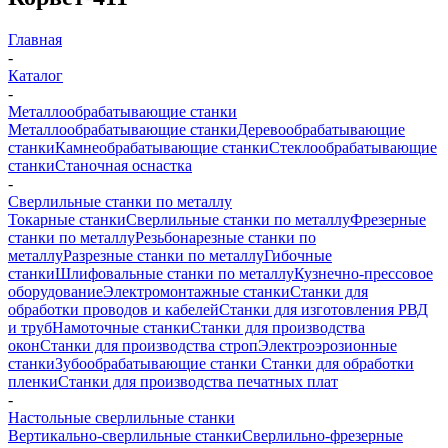
Главная
-
Каталог
-
Металлообрабатывающие станки
Металлообрабатывающие станки
Деревообрабатывающие
станки
Камнеобрабатывающие станки
Стеклообрабатывающие
станки
Станочная оснастка
-
Сверлильные станки по металлу
Токарные станки
Сверлильные станки по металлу
Фрезерные
станки по металлу
Резьбонарезные станки по
металлу
Разрезные станки по металлу
Гибочные
станки
Шлифовальные станки по металлу
Кузнечно-прессовое
оборудование
Электромонтажные станки
Станки для
обработки проводов и кабелей
Станки для изготовления РВД
и труб
Намоточные станки
Станки для производства
окон
Станки для производства строп
Электроэрозионные
станки
Зубообрабатывающие станки
Станки для обработки
пленки
Станки для производства печатных плат
-
Настольные сверлильные станки
Вертикально-сверлильные станки
Сверлильно-фрезерные