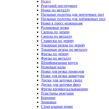
Назад
Режущий инструмент
Ножи по металлу
Пильные полотна для ленточных пил
Пильные полотна для лобзиковых пил
Ножи к пресс-ножницам
Роликовые ножи
Сверла по дереву
Сверла по металлу
Стамески по дереву
Токарные резцы по дереву
Токарные резцы по металлу
Фрезы по дереву
Фрезы по металлу
Шлифовальные круги
Ножевые валы
Ножи для резки проводов
Ножи для резки арматуры
Диски для заточки сверл
Диски для заточки фрез
Фрезы кромкоскалывающие
Пластины режущие
Коронки
Зенковки
Строгальные ножи