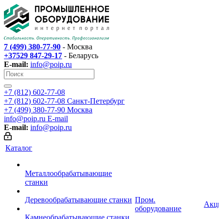
7 (499) 380-77-90
- Москва
+37529 847-29-17
- Беларусь
E-mail:
info@poip.ru
+7 (812) 602-77-08
+7 (812) 602-77-08
Санкт-Петербург
+7 (499) 380-77-90
Москва
info@poip.ru
E-mail
E-mail:
info@poip.ru
Каталог
Металлообрабатывающие
станки
Деревообрабатывающие станки
Пром.
Акц
оборудование
Камнеобрабатывающие станки