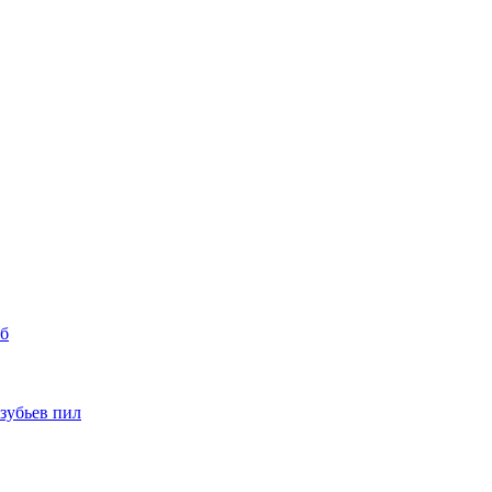
уб
 зубьев пил