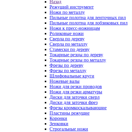
Назад
Режущий инструмент
Ножи по металлу
Пильные полотна для ленточных пил
Пильные полотна для лобзиковых пил
Ножи к пресс-ножницам
Роликовые ножи
Сверла по дереву
Сверла по металлу
Стамески по дереву
Токарные резцы по дереву
Токарные резцы по металлу
Фрезы по дереву
Фрезы по металлу
Шлифовальные круги
Ножевые валы
Ножи для резки проводов
Ножи для резки арматуры
Диски для заточки сверл
Диски для заточки фрез
Фрезы кромкоскалывающие
Пластины режущие
Коронки
Зенковки
Строгальные ножи