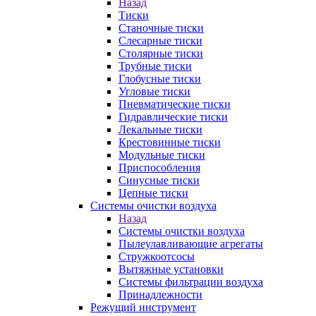
Назад
Тиски
Станочные тиски
Слесарные тиски
Столярные тиски
Трубные тиски
Глобусные тиски
Угловые тиски
Пневматические тиски
Гидравлические тиски
Лекальные тиски
Крестовинные тиски
Модульные тиски
Приспособления
Синусные тиски
Цепные тиски
Системы очистки воздуха
Назад
Системы очистки воздуха
Пылеулавливающие агрегаты
Стружкоотсосы
Вытяжные установки
Системы фильтрации воздуха
Принадлежности
Режущий инструмент