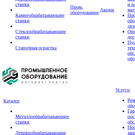
станки
и р
Пром.
Акции
мат
оборудование
Камнеобрабатывающие
Пр
станки
обо
лиз
Стеклообрабатывающие
Орг
станки
дос
Пус
Станочная оснастка
тех
обс
обо
Услуги
Рем
Каталог
обо
Гар
Металлообрабатывающие
пос
станки
обс
Пос
Деревообрабатывающие
зап