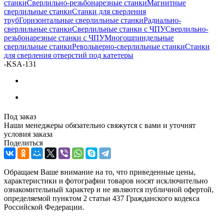
станки
Сверлильно-резьбонарезные станки
Магнитные
сверлильные станки
Станки для сверления
труб
Горизонтальные сверлильные станки
Радиально-
сверлильные станки
Сверлильные станки с ЧПУ
Сверлильно-
резьбонарезные станки с ЧПУ
Многошпиндельные
сверлильные станки
Револьверно-сверлильные станки
Станки
для сверления отверстий под катетеры
-
KSA-131
Под заказ
Наши менеджеры обязательно свяжутся с вами и уточнят
условия заказа
Поделиться
Обращаем Ваше внимание на то, что приведенные цены,
характеристики и фотографии товаров носят исключительно
ознакомительный характер и не являются публичной офертой,
определяемой пунктом 2 статьи 437 Гражданского кодекса
Российской Федерации.