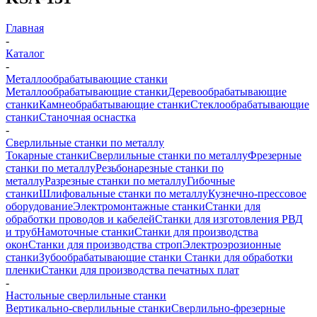
Главная
-
Каталог
-
Металлообрабатывающие станки
Металлообрабатывающие станки
Деревообрабатывающие
станки
Камнеобрабатывающие станки
Стеклообрабатывающие
станки
Станочная оснастка
-
Сверлильные станки по металлу
Токарные станки
Сверлильные станки по металлу
Фрезерные
станки по металлу
Резьбонарезные станки по
металлу
Разрезные станки по металлу
Гибочные
станки
Шлифовальные станки по металлу
Кузнечно-прессовое
оборудование
Электромонтажные станки
Станки для
обработки проводов и кабелей
Станки для изготовления РВД
и труб
Намоточные станки
Станки для производства
окон
Станки для производства строп
Электроэрозионные
станки
Зубообрабатывающие станки
Станки для обработки
пленки
Станки для производства печатных плат
-
Настольные сверлильные станки
Вертикально-сверлильные станки
Сверлильно-фрезерные