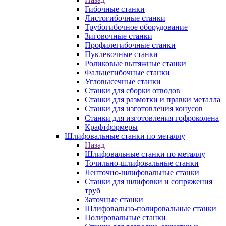
Гибочные станки
Листогибочные станки
Трубогибочное оборудование
Зиговочные станки
Профилегибочные станки
Пуклевочные станки
Роликовые вытяжные станки
Фальцегибочные станки
Угловысечные станки
Станки для сборки отводов
Станки для размотки и правки металла
Станки для изготовления конусов
Станки для изготовления гофроколена
Крафтформеры
Шлифовальные станки по металлу
Назад
Шлифовальные станки по металлу
Точильно-шлифовальные станки
Ленточно-шлифовальные станки
Станки для шлифовки и сопряжения
труб
Заточные станки
Шлифовально-полировальные станки
Полировальные станки