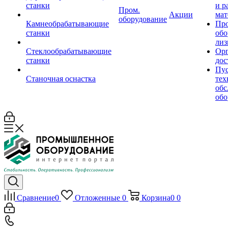
станки
и р
Пром.
Акции
мат
оборудование
Камнеобрабатывающие
Пр
станки
обо
лиз
Стеклообрабатывающие
Орг
станки
дос
Пус
Станочная оснастка
тех
обс
обо
Сравнение
0
Отложенные
0
Корзина
0
0