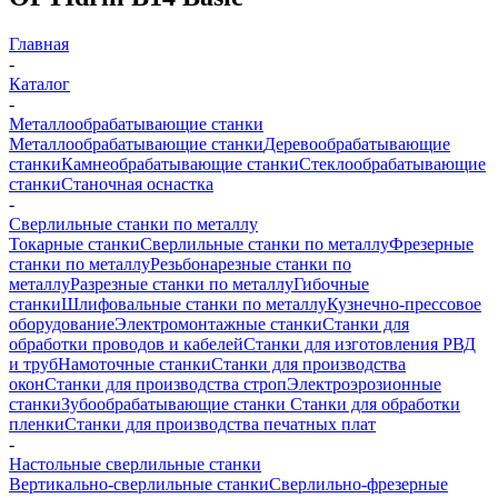
Главная
-
Каталог
-
Металлообрабатывающие станки
Металлообрабатывающие станки
Деревообрабатывающие
станки
Камнеобрабатывающие станки
Стеклообрабатывающие
станки
Станочная оснастка
-
Сверлильные станки по металлу
Токарные станки
Сверлильные станки по металлу
Фрезерные
станки по металлу
Резьбонарезные станки по
металлу
Разрезные станки по металлу
Гибочные
станки
Шлифовальные станки по металлу
Кузнечно-прессовое
оборудование
Электромонтажные станки
Станки для
обработки проводов и кабелей
Станки для изготовления РВД
и труб
Намоточные станки
Станки для производства
окон
Станки для производства строп
Электроэрозионные
станки
Зубообрабатывающие станки
Станки для обработки
пленки
Станки для производства печатных плат
-
Настольные сверлильные станки
Вертикально-сверлильные станки
Сверлильно-фрезерные