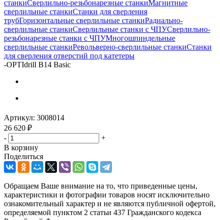
станки
Сверлильно-резьбонарезные станки
Магнитные
сверлильные станки
Станки для сверления
труб
Горизонтальные сверлильные станки
Радиально-
сверлильные станки
Сверлильные станки с ЧПУ
Сверлильно-
резьбонарезные станки с ЧПУ
Многошпиндельные
сверлильные станки
Револьверно-сверлильные станки
Станки
для сверления отверстий под катетеры
-
OPTIdrill B14 Basic
Артикул:
3008014
26 620
₽
-
+
В корзину
Поделиться
Обращаем Ваше внимание на то, что приведенные цены,
характеристики и фотографии товаров носят исключительно
ознакомительный характер и не являются публичной офертой,
определяемой пунктом 2 статьи 437 Гражданского кодекса