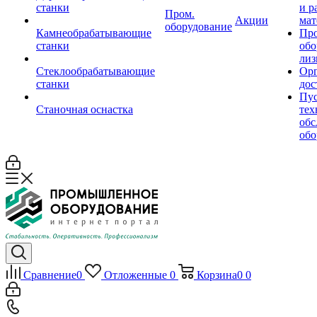
станки
и р
Пром.
Акции
мат
оборудование
Камнеобрабатывающие
Пр
станки
обо
лиз
Стеклообрабатывающие
Орг
станки
дос
Пус
Станочная оснастка
тех
обс
обо
Сравнение
0
Отложенные
0
Корзина
0
0