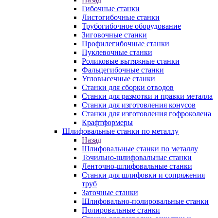
Гибочные станки
Листогибочные станки
Трубогибочное оборудование
Зиговочные станки
Профилегибочные станки
Пуклевочные станки
Роликовые вытяжные станки
Фальцегибочные станки
Угловысечные станки
Станки для сборки отводов
Станки для размотки и правки металла
Станки для изготовления конусов
Станки для изготовления гофроколена
Крафтформеры
Шлифовальные станки по металлу
Назад
Шлифовальные станки по металлу
Точильно-шлифовальные станки
Ленточно-шлифовальные станки
Станки для шлифовки и сопряжения
труб
Заточные станки
Шлифовально-полировальные станки
Полировальные станки