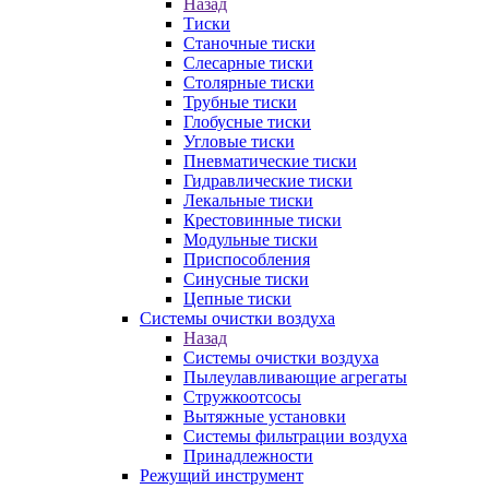
Назад
Тиски
Станочные тиски
Слесарные тиски
Столярные тиски
Трубные тиски
Глобусные тиски
Угловые тиски
Пневматические тиски
Гидравлические тиски
Лекальные тиски
Крестовинные тиски
Модульные тиски
Приспособления
Синусные тиски
Цепные тиски
Системы очистки воздуха
Назад
Системы очистки воздуха
Пылеулавливающие агрегаты
Стружкоотсосы
Вытяжные установки
Системы фильтрации воздуха
Принадлежности
Режущий инструмент