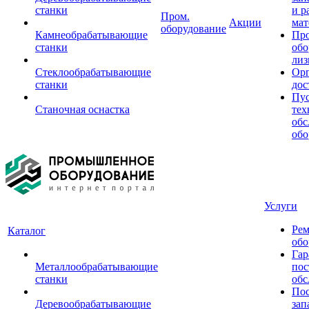
станки
и р
Пром.
Акции
мат
оборудование
Камнеобрабатывающие
Пр
станки
обо
лиз
Стеклообрабатывающие
Орг
станки
дос
Пус
Станочная оснастка
тех
обс
обо
Услуги
Рем
Каталог
обо
Гар
Металлообрабатывающие
пос
станки
обс
Пос
Деревообрабатывающие
зап