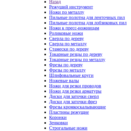
Назад
Режущий инструмент
Ножи по металлу
Пильные полотна для ленточных пил
Пильные полотна для лобзиковых пил
Ножи к пресс-ножницам
Роликовые ножи
Сверла по дереву
Сверла по металлу
Стамески по дереву
Токарные резцы по дереву
Токарные резцы по металлу
Фрезы по дереву
Фрезы по металлу
Шлифовальные круги
Ножевые валы
Ножи для резки проводов
Ножи для резки арматуры
Диски для заточки сверл
Диски для заточки фрез
Фрезы кромкоскалывающие
Пластины режущие
Коронки
Зенковки
Строгальные ножи