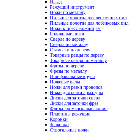
Назад
Режущий инструмент
Ножи по металлу
Пильные полотна для ленточных пил
Пильные полотна для лобзиковых пил
Ножи к пресс-ножницам
Роликовые ножи
Сверла по дереву
Сверла по металлу
Стамески по дереву
Токарные резцы по дереву
Токарные резцы по металлу
Фрезы по дереву
Фрезы по металлу
Шлифовальные круги
Ножевые валы
Ножи для резки проводов
Ножи для резки арматуры
Диски для заточки сверл
Диски для заточки фрез
Фрезы кромкоскалывающие
Пластины режущие
Коронки
Зенковки
Строгальные ножи