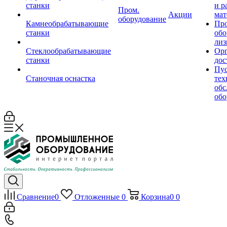
станки
и р
Пром.
Акции
мат
оборудование
Камнеобрабатывающие
Пр
станки
обо
лиз
Стеклообрабатывающие
Орг
станки
дос
Пус
Станочная оснастка
тех
обс
обо
Сравнение
0
Отложенные
0
Корзина
0
0