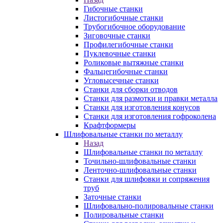
Гибочные станки
Листогибочные станки
Трубогибочное оборудование
Зиговочные станки
Профилегибочные станки
Пуклевочные станки
Роликовые вытяжные станки
Фальцегибочные станки
Угловысечные станки
Станки для сборки отводов
Станки для размотки и правки металла
Станки для изготовления конусов
Станки для изготовления гофроколена
Крафтформеры
Шлифовальные станки по металлу
Назад
Шлифовальные станки по металлу
Точильно-шлифовальные станки
Ленточно-шлифовальные станки
Станки для шлифовки и сопряжения
труб
Заточные станки
Шлифовально-полировальные станки
Полировальные станки