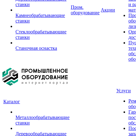
станки
и р
Пром.
Акции
мат
оборудование
Камнеобрабатывающие
Пр
станки
обо
лиз
Стеклообрабатывающие
Орг
станки
дос
Пус
Станочная оснастка
тех
обс
обо
Услуги
Рем
Каталог
обо
Гар
Металлообрабатывающие
пос
станки
обс
Пос
Деревообрабатывающие
зап