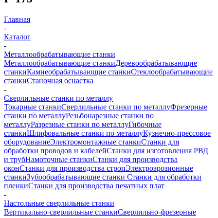
Главная
-
Каталог
-
Металлообрабатывающие станки
Металлообрабатывающие станки
Деревообрабатывающие
станки
Камнеобрабатывающие станки
Стеклообрабатывающие
станки
Станочная оснастка
-
Сверлильные станки по металлу
Токарные станки
Сверлильные станки по металлу
Фрезерные
станки по металлу
Резьбонарезные станки по
металлу
Разрезные станки по металлу
Гибочные
станки
Шлифовальные станки по металлу
Кузнечно-прессовое
оборудование
Электромонтажные станки
Станки для
обработки проводов и кабелей
Станки для изготовления РВД
и труб
Намоточные станки
Станки для производства
окон
Станки для производства строп
Электроэрозионные
станки
Зубообрабатывающие станки
Станки для обработки
пленки
Станки для производства печатных плат
-
Настольные сверлильные станки
Вертикально-сверлильные станки
Сверлильно-фрезерные