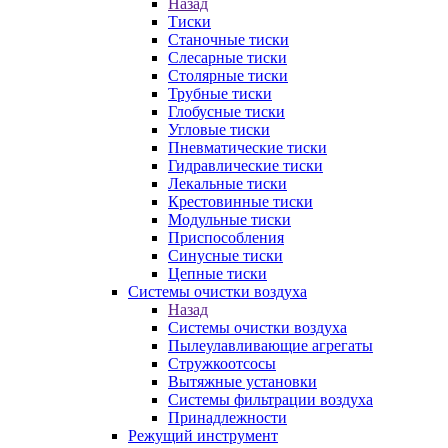
Назад
Тиски
Станочные тиски
Слесарные тиски
Столярные тиски
Трубные тиски
Глобусные тиски
Угловые тиски
Пневматические тиски
Гидравлические тиски
Лекальные тиски
Крестовинные тиски
Модульные тиски
Приспособления
Синусные тиски
Цепные тиски
Системы очистки воздуха
Назад
Системы очистки воздуха
Пылеулавливающие агрегаты
Стружкоотсосы
Вытяжные установки
Системы фильтрации воздуха
Принадлежности
Режущий инструмент