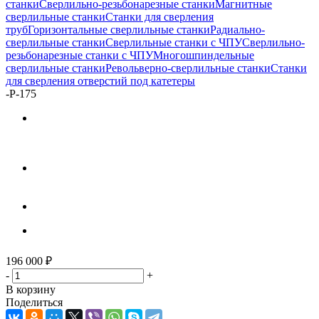
станки
Сверлильно-резьбонарезные станки
Магнитные
сверлильные станки
Станки для сверления
труб
Горизонтальные сверлильные станки
Радиально-
сверлильные станки
Сверлильные станки с ЧПУ
Сверлильно-
резьбонарезные станки с ЧПУ
Многошпиндельные
сверлильные станки
Револьверно-сверлильные станки
Станки
для сверления отверстий под катетеры
-
Р-175
196 000
₽
-
+
В корзину
Поделиться