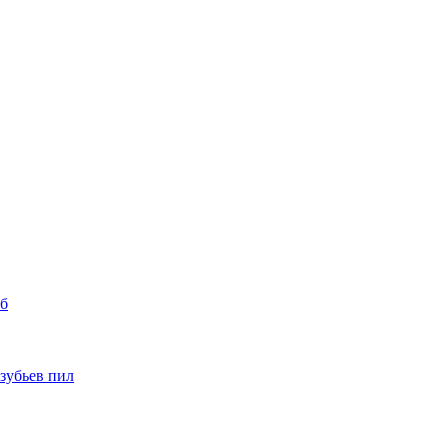
уб
 зубьев пил