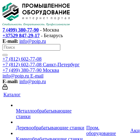
7 (499) 380-77-90
- Москва
+37529 847-29-17
- Беларусь
E-mail:
info@poip.ru
+7 (812) 602-77-08
+7 (812) 602-77-08
Санкт-Петербург
+7 (499) 380-77-90
Москва
info@poip.ru
E-mail
E-mail:
info@poip.ru
Каталог
Металлообрабатывающие
станки
Деревообрабатывающие станки
Пром.
Акц
оборудование
Камнеобрабатывающие станки