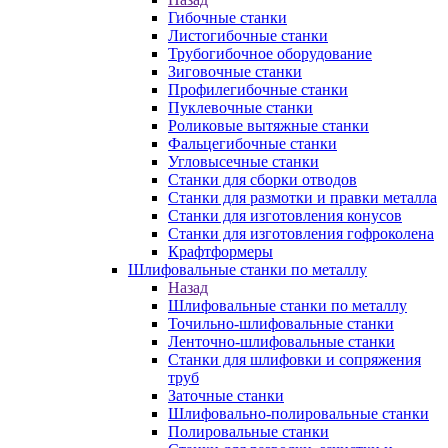
Гибочные станки
Листогибочные станки
Трубогибочное оборудование
Зиговочные станки
Профилегибочные станки
Пуклевочные станки
Роликовые вытяжные станки
Фальцегибочные станки
Угловысечные станки
Станки для сборки отводов
Станки для размотки и правки металла
Станки для изготовления конусов
Станки для изготовления гофроколена
Крафтформеры
Шлифовальные станки по металлу
Назад
Шлифовальные станки по металлу
Точильно-шлифовальные станки
Ленточно-шлифовальные станки
Станки для шлифовки и сопряжения
труб
Заточные станки
Шлифовально-полировальные станки
Полировальные станки