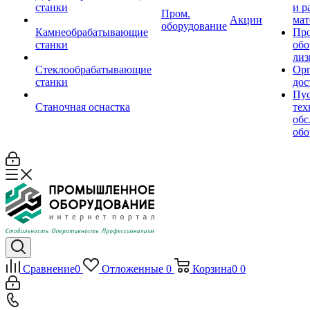
станки
и р
Пром.
Акции
мат
оборудование
Камнеобрабатывающие
Пр
станки
обо
лиз
Стеклообрабатывающие
Орг
станки
дос
Пус
Станочная оснастка
тех
обс
обо
Сравнение
0
Отложенные
0
Корзина
0
0