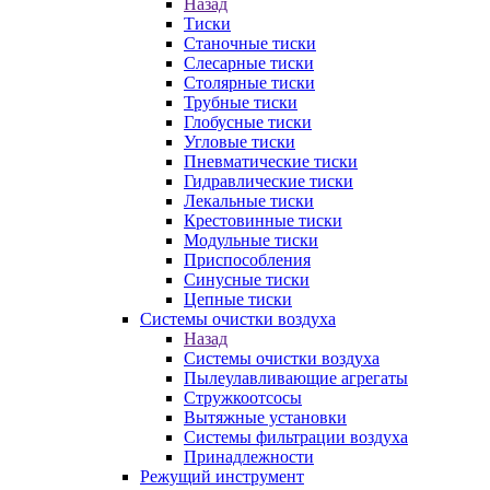
Назад
Тиски
Станочные тиски
Слесарные тиски
Столярные тиски
Трубные тиски
Глобусные тиски
Угловые тиски
Пневматические тиски
Гидравлические тиски
Лекальные тиски
Крестовинные тиски
Модульные тиски
Приспособления
Синусные тиски
Цепные тиски
Системы очистки воздуха
Назад
Системы очистки воздуха
Пылеулавливающие агрегаты
Стружкоотсосы
Вытяжные установки
Системы фильтрации воздуха
Принадлежности
Режущий инструмент