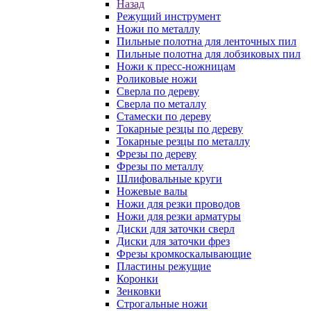
Назад
Режущий инструмент
Ножи по металлу
Пильные полотна для ленточных пил
Пильные полотна для лобзиковых пил
Ножи к пресс-ножницам
Роликовые ножи
Сверла по дереву
Сверла по металлу
Стамески по дереву
Токарные резцы по дереву
Токарные резцы по металлу
Фрезы по дереву
Фрезы по металлу
Шлифовальные круги
Ножевые валы
Ножи для резки проводов
Ножи для резки арматуры
Диски для заточки сверл
Диски для заточки фрез
Фрезы кромкоскалывающие
Пластины режущие
Коронки
Зенковки
Строгальные ножи