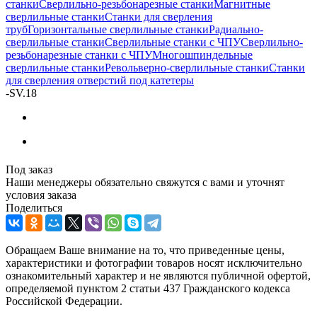
станки
Сверлильно-резьбонарезные станки
Магнитные
сверлильные станки
Станки для сверления
труб
Горизонтальные сверлильные станки
Радиально-
сверлильные станки
Сверлильные станки с ЧПУ
Сверлильно-
резьбонарезные станки с ЧПУ
Многошпиндельные
сверлильные станки
Револьверно-сверлильные станки
Станки
для сверления отверстий под катетеры
-
SV.18
Под заказ
Наши менеджеры обязательно свяжутся с вами и уточнят
условия заказа
Поделиться
Обращаем Ваше внимание на то, что приведенные цены,
характеристики и фотографии товаров носят исключительно
ознакомительный характер и не являются публичной офертой,
определяемой пунктом 2 статьи 437 Гражданского кодекса
Российской Федерации.