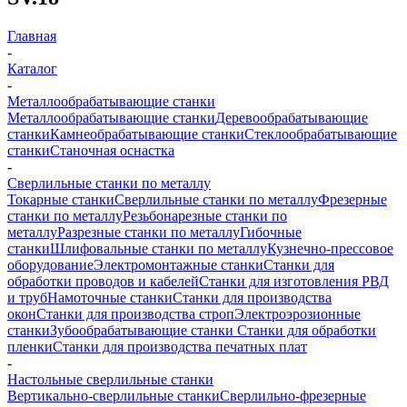
Главная
-
Каталог
-
Металлообрабатывающие станки
Металлообрабатывающие станки
Деревообрабатывающие
станки
Камнеобрабатывающие станки
Стеклообрабатывающие
станки
Станочная оснастка
-
Сверлильные станки по металлу
Токарные станки
Сверлильные станки по металлу
Фрезерные
станки по металлу
Резьбонарезные станки по
металлу
Разрезные станки по металлу
Гибочные
станки
Шлифовальные станки по металлу
Кузнечно-прессовое
оборудование
Электромонтажные станки
Станки для
обработки проводов и кабелей
Станки для изготовления РВД
и труб
Намоточные станки
Станки для производства
окон
Станки для производства строп
Электроэрозионные
станки
Зубообрабатывающие станки
Станки для обработки
пленки
Станки для производства печатных плат
-
Настольные сверлильные станки
Вертикально-сверлильные станки
Сверлильно-фрезерные