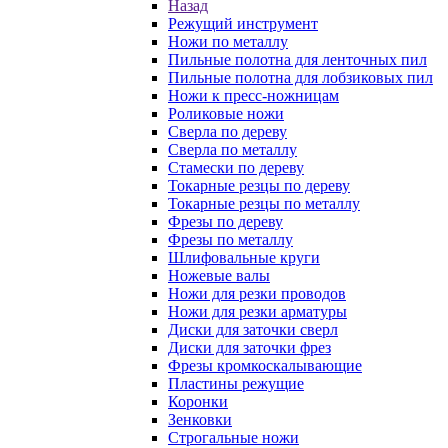
Назад
Режущий инструмент
Ножи по металлу
Пильные полотна для ленточных пил
Пильные полотна для лобзиковых пил
Ножи к пресс-ножницам
Роликовые ножи
Сверла по дереву
Сверла по металлу
Стамески по дереву
Токарные резцы по дереву
Токарные резцы по металлу
Фрезы по дереву
Фрезы по металлу
Шлифовальные круги
Ножевые валы
Ножи для резки проводов
Ножи для резки арматуры
Диски для заточки сверл
Диски для заточки фрез
Фрезы кромкоскалывающие
Пластины режущие
Коронки
Зенковки
Строгальные ножи