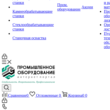
станки
и р
Пром.
Акции
мат
оборудование
Камнеобрабатывающие
Пр
станки
обо
лиз
Стеклообрабатывающие
Орг
станки
дос
Пус
Станочная оснастка
тех
обс
обо
Сравнение
0
Отложенные
0
Корзина
0
0