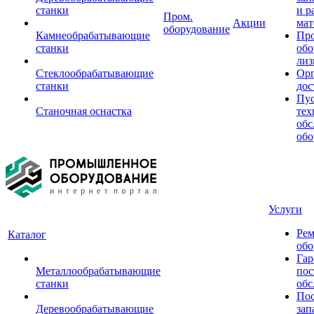
станки
и р
Пром.
Акции
мат
оборудование
Камнеобрабатывающие
Пр
станки
обо
лиз
Стеклообрабатывающие
Орг
станки
дос
Пус
Станочная оснастка
тех
обс
обо
Услуги
Рем
Каталог
обо
Гар
Металлообрабатывающие
пос
станки
обс
Пос
Деревообрабатывающие
зап