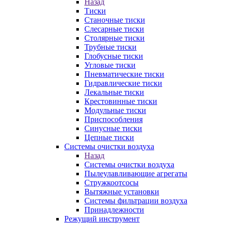
Назад
Тиски
Станочные тиски
Слесарные тиски
Столярные тиски
Трубные тиски
Глобусные тиски
Угловые тиски
Пневматические тиски
Гидравлические тиски
Лекальные тиски
Крестовинные тиски
Модульные тиски
Приспособления
Синусные тиски
Цепные тиски
Системы очистки воздуха
Назад
Системы очистки воздуха
Пылеулавливающие агрегаты
Стружкоотсосы
Вытяжные установки
Системы фильтрации воздуха
Принадлежности
Режущий инструмент