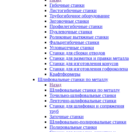
Гибочные станки
Листогибочные станки
Трубогибочное оборудование
Зиговочные станки
Профилегибочные станки
Пуклевочные станки
Роликовые вытяжные станки
Фальцегибочные станки
Угловысечные станки
Станки для сборки отводов
Станки для размотки и правки металла
Станки для изготовления конусов
Станки для изготовления гофроколена
Крафтформеры
Шлифовальные станки по металлу
Назад
Шлифовальные станки по металлу
Точильно-шлифовальные станки
Ленточно-шлифовальные станки
Станки для шлифовки и сопряжения
труб
Заточные станки
Шлифовально-полировальные станки
Полировальные станки