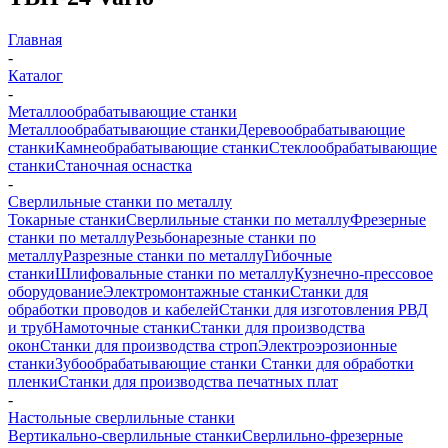
Главная
-
Каталог
-
Металлообрабатывающие станки
Металлообрабатывающие станки
Деревообрабатывающие
станки
Камнеобрабатывающие станки
Стеклообрабатывающие
станки
Станочная оснастка
-
Сверлильные станки по металлу
Токарные станки
Сверлильные станки по металлу
Фрезерные
станки по металлу
Резьбонарезные станки по
металлу
Разрезные станки по металлу
Гибочные
станки
Шлифовальные станки по металлу
Кузнечно-прессовое
оборудование
Электромонтажные станки
Станки для
обработки проводов и кабелей
Станки для изготовления РВД
и труб
Намоточные станки
Станки для производства
окон
Станки для производства строп
Электроэрозионные
станки
Зубообрабатывающие станки
Станки для обработки
пленки
Станки для производства печатных плат
-
Настольные сверлильные станки
Вертикально-сверлильные станки
Сверлильно-фрезерные