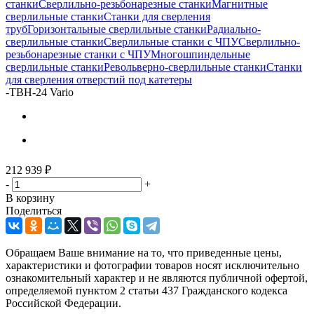
станки
Сверлильно-резьбонарезные станки
Магнитные
сверлильные станки
Станки для сверления
труб
Горизонтальные сверлильные станки
Радиально-
сверлильные станки
Сверлильные станки с ЧПУ
Сверлильно-
резьбонарезные станки с ЧПУ
Многошпиндельные
сверлильные станки
Револьверно-сверлильные станки
Станки
для сверления отверстий под катетеры
-
TBH-24 Vario
212 939
₽
-
+
В корзину
Поделиться
Обращаем Ваше внимание на то, что приведенные цены,
характеристики и фотографии товаров носят исключительно
ознакомительный характер и не являются публичной офертой,
определяемой пунктом 2 статьи 437 Гражданского кодекса
Российской Федерации.