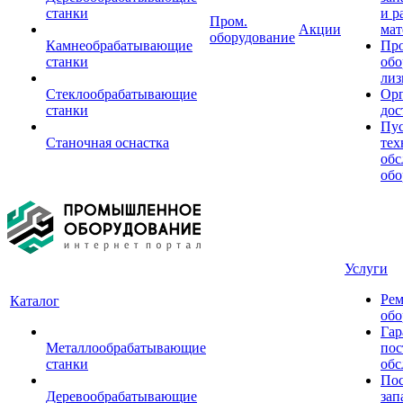
станки
и р
Пром.
Акции
мат
оборудование
Камнеобрабатывающие
Пр
станки
обо
лиз
Стеклообрабатывающие
Орг
станки
дос
Пус
Станочная оснастка
тех
обс
обо
Услуги
Рем
Каталог
обо
Гар
Металлообрабатывающие
пос
станки
обс
Пос
Деревообрабатывающие
зап