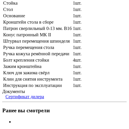
Стойка
1шт.
Стол
1шт.
Основание
1шт.
Кронштейн стола в сборе
1шт.
Патрон сверлильный 0-13 мм. В16
1шт.
Конус патронный МК II
1шт.
Штурвал перемещения шпинделя
1шт.
Ручка перемещения стола
1шт.
Ручка кожуха ремённой передачи
1шт.
Болт крепления стойки
4шт.
Зажим кронштейна
1шт.
Ключ для зажима свёрл
1шт.
Клин для снятия инструмента
1шт.
Инструкция по эксплуатации
1шт.
Документы
Сертификат дилера
Ранее вы смотрели