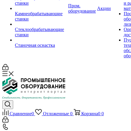
станки
и р
Пром.
Акции
мат
оборудование
Камнеобрабатывающие
Пр
станки
обо
лиз
Стеклообрабатывающие
Орг
станки
дос
Пус
Станочная оснастка
тех
обс
обо
Сравнение
0
Отложенные
0
Корзина
0
0