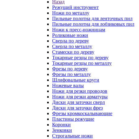
Назад
Режущий инструмент
Ножи по металлу
Пильные полотна для ленточных пил
Пильные полотна для лобзиковых пил
Ножи к пресс-ножницам
Роликовые ножи
Сверла по дереву
Сверла по металлу
Стамески по дереву
Токарные резцы по дереву
Токарные резцы по металлу
Фрезы по дереву
Фрезы по металлу
Шлифовальные круги
Ножевые валы
Ножи для резки проводов
Ножи для резки арматуры
Диски для заточки сверл
Диски для заточки фрез
Фрезы кромкоскалывающие
Пластины режущие
Коронки
Зенковки
Строгальные ножи