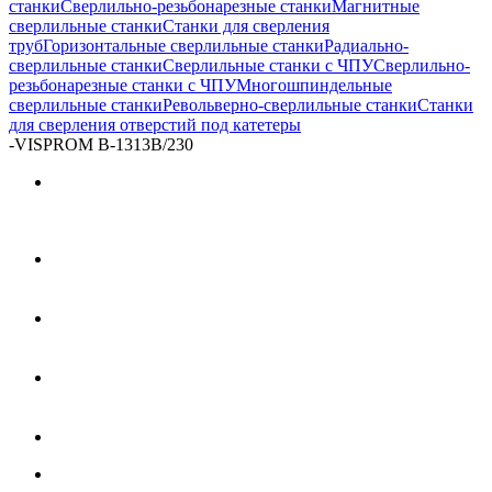
станки
Сверлильно-резьбонарезные станки
Магнитные
сверлильные станки
Станки для сверления
труб
Горизонтальные сверлильные станки
Радиально-
сверлильные станки
Сверлильные станки с ЧПУ
Сверлильно-
резьбонарезные станки с ЧПУ
Многошпиндельные
сверлильные станки
Револьверно-сверлильные станки
Станки
для сверления отверстий под катетеры
-
VISPROM B-1313B/230