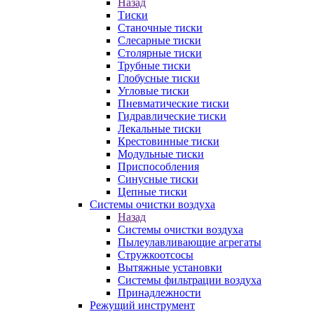
Назад
Тиски
Станочные тиски
Слесарные тиски
Столярные тиски
Трубные тиски
Глобусные тиски
Угловые тиски
Пневматические тиски
Гидравлические тиски
Лекальные тиски
Крестовинные тиски
Модульные тиски
Приспособления
Синусные тиски
Цепные тиски
Системы очистки воздуха
Назад
Системы очистки воздуха
Пылеулавливающие агрегаты
Стружкоотсосы
Вытяжные установки
Системы фильтрации воздуха
Принадлежности
Режущий инструмент