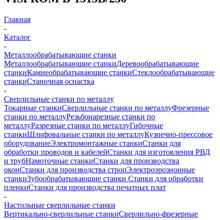
Главная
-
Каталог
-
Металлообрабатывающие станки
Металлообрабатывающие станки
Деревообрабатывающие
станки
Камнеобрабатывающие станки
Стеклообрабатывающие
станки
Станочная оснастка
-
Сверлильные станки по металлу
Токарные станки
Сверлильные станки по металлу
Фрезерные
станки по металлу
Резьбонарезные станки по
металлу
Разрезные станки по металлу
Гибочные
станки
Шлифовальные станки по металлу
Кузнечно-прессовое
оборудование
Электромонтажные станки
Станки для
обработки проводов и кабелей
Станки для изготовления РВД
и труб
Намоточные станки
Станки для производства
окон
Станки для производства строп
Электроэрозионные
станки
Зубообрабатывающие станки
Станки для обработки
пленки
Станки для производства печатных плат
-
Настольные сверлильные станки
Вертикально-сверлильные станки
Сверлильно-фрезерные