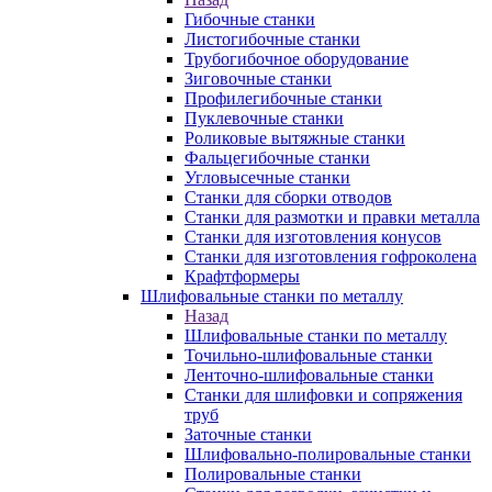
Гибочные станки
Листогибочные станки
Трубогибочное оборудование
Зиговочные станки
Профилегибочные станки
Пуклевочные станки
Роликовые вытяжные станки
Фальцегибочные станки
Угловысечные станки
Станки для сборки отводов
Станки для размотки и правки металла
Станки для изготовления конусов
Станки для изготовления гофроколена
Крафтформеры
Шлифовальные станки по металлу
Назад
Шлифовальные станки по металлу
Точильно-шлифовальные станки
Ленточно-шлифовальные станки
Станки для шлифовки и сопряжения
труб
Заточные станки
Шлифовально-полировальные станки
Полировальные станки