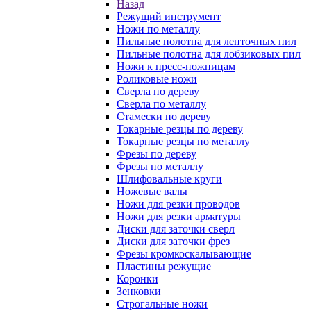
Назад
Режущий инструмент
Ножи по металлу
Пильные полотна для ленточных пил
Пильные полотна для лобзиковых пил
Ножи к пресс-ножницам
Роликовые ножи
Сверла по дереву
Сверла по металлу
Стамески по дереву
Токарные резцы по дереву
Токарные резцы по металлу
Фрезы по дереву
Фрезы по металлу
Шлифовальные круги
Ножевые валы
Ножи для резки проводов
Ножи для резки арматуры
Диски для заточки сверл
Диски для заточки фрез
Фрезы кромкоскалывающие
Пластины режущие
Коронки
Зенковки
Строгальные ножи