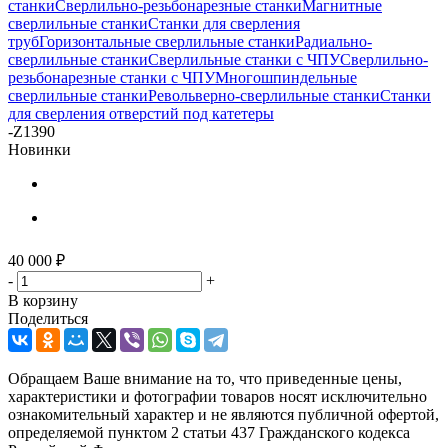
станки
Сверлильно-резьбонарезные станки
Магнитные
сверлильные станки
Станки для сверления
труб
Горизонтальные сверлильные станки
Радиально-
сверлильные станки
Сверлильные станки с ЧПУ
Сверлильно-
резьбонарезные станки с ЧПУ
Многошпиндельные
сверлильные станки
Револьверно-сверлильные станки
Станки
для сверления отверстий под катетеры
-
Z1390
Новинки
40 000
₽
-
+
В корзину
Поделиться
Обращаем Ваше внимание на то, что приведенные цены,
характеристики и фотографии товаров носят исключительно
ознакомительный характер и не являются публичной офертой,
определяемой пунктом 2 статьи 437 Гражданского кодекса