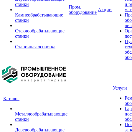
станки
и р
Пром.
Акции
мат
оборудование
Камнеобрабатывающие
Пр
станки
обо
лиз
Стеклообрабатывающие
Орг
станки
дос
Пус
Станочная оснастка
тех
обс
обо
Услуги
Рем
Каталог
обо
Гар
Металлообрабатывающие
пос
станки
обс
Пос
Деревообрабатывающие
зап