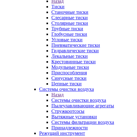
Назад
Тиски
Станочные тиски
Слесарные тиски
Столярные тиски
Трубные тиски
Глобусные тиски
Угловые тиски
Пневматические тиски
Гидравлические тиски
Лекальные тиски
Крестовинные тиски
Модульные тиски
Приспособления
Синусные тиски
Цепные тиски
Системы очистки воздуха
Назад
Системы очистки воздуха
Пылеулавливающие агрегаты
Стружкоотсосы
Вытяжные установки
Системы фильтрации воздуха
Принадлежности
Режущий инструмент