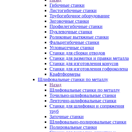
Гибочные станки
Листогибочные станки
Трубогибочное оборудование
Зиговочные станки
Профилегибочные станки
Пуклевочные станки
Роликовые вытяжные станки
Фальцегибочные станки
Угловысечные станки
Станки для сборки отводов
Станки для размотки и правки металла
Станки для изготовления конусов
Станки для изготовления гофроколена
Крафтформеры
Шлифовальные станки по металлу
Назад
Шлифовальные станки по металлу
Точильно-шлифовальные станки
Ленточно-шлифовальные станки
Станки для шлифовки и сопряжения
труб
Заточные станки
Шлифовально-полировальные станки
Полировальные станки