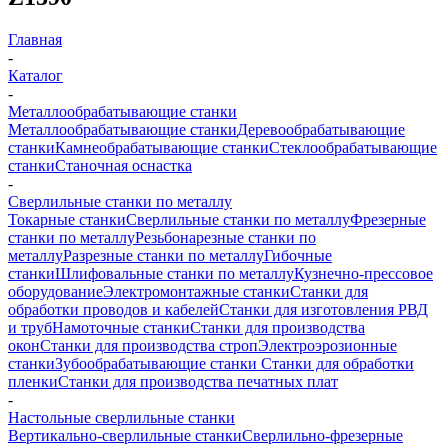
Главная
-
Каталог
-
Металлообрабатывающие станки
Металлообрабатывающие станки
Деревообрабатывающие
станки
Камнеобрабатывающие станки
Стеклообрабатывающие
станки
Станочная оснастка
-
Сверлильные станки по металлу
Токарные станки
Сверлильные станки по металлу
Фрезерные
станки по металлу
Резьбонарезные станки по
металлу
Разрезные станки по металлу
Гибочные
станки
Шлифовальные станки по металлу
Кузнечно-прессовое
оборудование
Электромонтажные станки
Станки для
обработки проводов и кабелей
Станки для изготовления РВД
и труб
Намоточные станки
Станки для производства
окон
Станки для производства строп
Электроэрозионные
станки
Зубообрабатывающие станки
Станки для обработки
пленки
Станки для производства печатных плат
-
Настольные сверлильные станки
Вертикально-сверлильные станки
Сверлильно-фрезерные