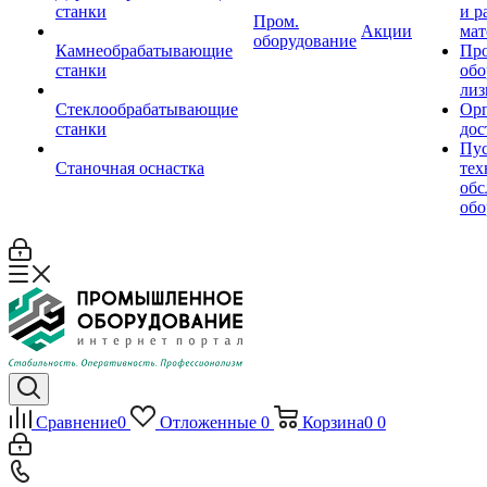
станки
и р
Пром.
Акции
мат
оборудование
Камнеобрабатывающие
Пр
станки
обо
лиз
Стеклообрабатывающие
Орг
станки
дос
Пус
Станочная оснастка
тех
обс
обо
Сравнение
0
Отложенные
0
Корзина
0
0