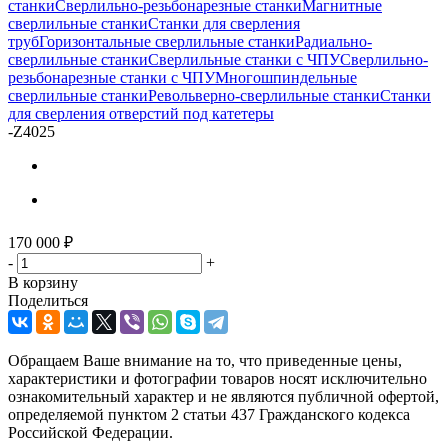
станки
Сверлильно-резьбонарезные станки
Магнитные
сверлильные станки
Станки для сверления
труб
Горизонтальные сверлильные станки
Радиально-
сверлильные станки
Сверлильные станки с ЧПУ
Сверлильно-
резьбонарезные станки с ЧПУ
Многошпиндельные
сверлильные станки
Револьверно-сверлильные станки
Станки
для сверления отверстий под катетеры
-
Z4025
170 000
₽
-
+
В корзину
Поделиться
Обращаем Ваше внимание на то, что приведенные цены,
характеристики и фотографии товаров носят исключительно
ознакомительный характер и не являются публичной офертой,
определяемой пунктом 2 статьи 437 Гражданского кодекса
Российской Федерации.