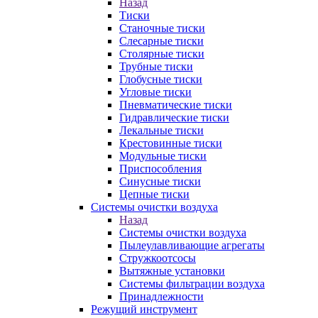
Назад
Тиски
Станочные тиски
Слесарные тиски
Столярные тиски
Трубные тиски
Глобусные тиски
Угловые тиски
Пневматические тиски
Гидравлические тиски
Лекальные тиски
Крестовинные тиски
Модульные тиски
Приспособления
Синусные тиски
Цепные тиски
Системы очистки воздуха
Назад
Системы очистки воздуха
Пылеулавливающие агрегаты
Стружкоотсосы
Вытяжные установки
Системы фильтрации воздуха
Принадлежности
Режущий инструмент