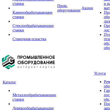
станки
и р
Пром.
Акции
мат
оборудование
Камнеобрабатывающие
Пр
станки
обо
лиз
Стеклообрабатывающие
Орг
станки
дос
Пус
Станочная оснастка
тех
обс
обо
Услуги
Рем
Каталог
обо
Гар
Металлообрабатывающие
пос
станки
обс
Пос
Деревообрабатывающие
зап