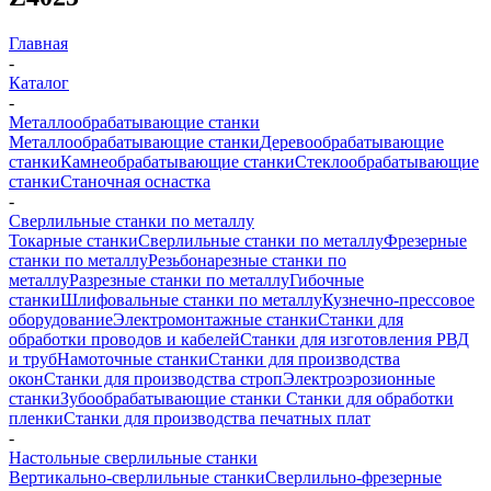
Главная
-
Каталог
-
Металлообрабатывающие станки
Металлообрабатывающие станки
Деревообрабатывающие
станки
Камнеобрабатывающие станки
Стеклообрабатывающие
станки
Станочная оснастка
-
Сверлильные станки по металлу
Токарные станки
Сверлильные станки по металлу
Фрезерные
станки по металлу
Резьбонарезные станки по
металлу
Разрезные станки по металлу
Гибочные
станки
Шлифовальные станки по металлу
Кузнечно-прессовое
оборудование
Электромонтажные станки
Станки для
обработки проводов и кабелей
Станки для изготовления РВД
и труб
Намоточные станки
Станки для производства
окон
Станки для производства строп
Электроэрозионные
станки
Зубообрабатывающие станки
Станки для обработки
пленки
Станки для производства печатных плат
-
Настольные сверлильные станки
Вертикально-сверлильные станки
Сверлильно-фрезерные