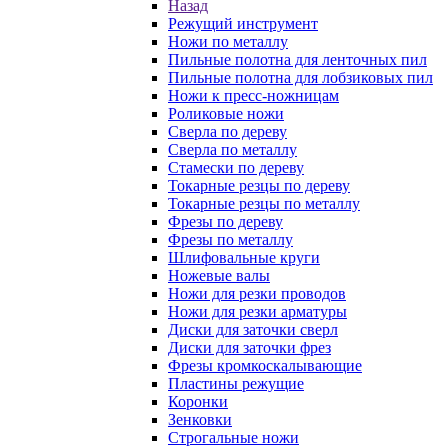
Назад
Режущий инструмент
Ножи по металлу
Пильные полотна для ленточных пил
Пильные полотна для лобзиковых пил
Ножи к пресс-ножницам
Роликовые ножи
Сверла по дереву
Сверла по металлу
Стамески по дереву
Токарные резцы по дереву
Токарные резцы по металлу
Фрезы по дереву
Фрезы по металлу
Шлифовальные круги
Ножевые валы
Ножи для резки проводов
Ножи для резки арматуры
Диски для заточки сверл
Диски для заточки фрез
Фрезы кромкоскалывающие
Пластины режущие
Коронки
Зенковки
Строгальные ножи