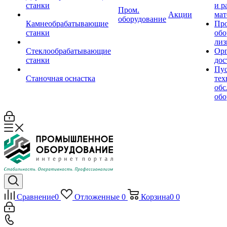
станки
и р
Пром.
Акции
мат
оборудование
Камнеобрабатывающие
Пр
станки
обо
лиз
Стеклообрабатывающие
Орг
станки
дос
Пус
Станочная оснастка
тех
обс
обо
Сравнение
0
Отложенные
0
Корзина
0
0