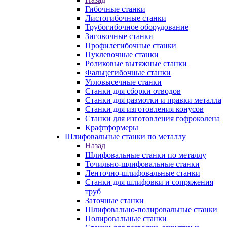
Гибочные станки
Листогибочные станки
Трубогибочное оборудование
Зиговочные станки
Профилегибочные станки
Пуклевочные станки
Роликовые вытяжные станки
Фальцегибочные станки
Угловысечные станки
Станки для сборки отводов
Станки для размотки и правки металла
Станки для изготовления конусов
Станки для изготовления гофроколена
Крафтформеры
Шлифовальные станки по металлу
Назад
Шлифовальные станки по металлу
Точильно-шлифовальные станки
Ленточно-шлифовальные станки
Станки для шлифовки и сопряжения
труб
Заточные станки
Шлифовально-полировальные станки
Полировальные станки