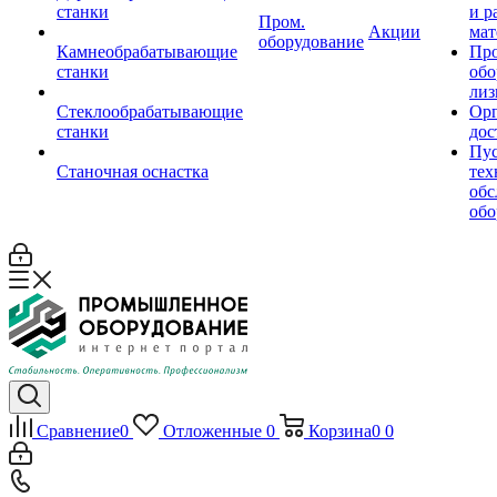
станки
и р
Пром.
Акции
мат
оборудование
Камнеобрабатывающие
Пр
станки
обо
лиз
Стеклообрабатывающие
Орг
станки
дос
Пус
Станочная оснастка
тех
обс
обо
Сравнение
0
Отложенные
0
Корзина
0
0