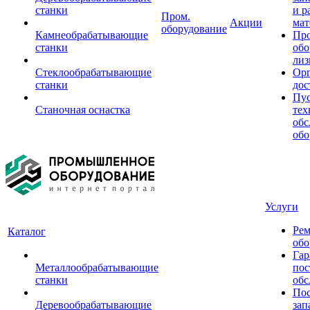
станки
и р
Пром.
Акции
мат
оборудование
Камнеобрабатывающие
Пр
станки
обо
лиз
Стеклообрабатывающие
Орг
станки
дос
Пус
Станочная оснастка
тех
обс
обо
Услуги
Рем
Каталог
обо
Гар
Металлообрабатывающие
пос
станки
обс
Пос
Деревообрабатывающие
зап