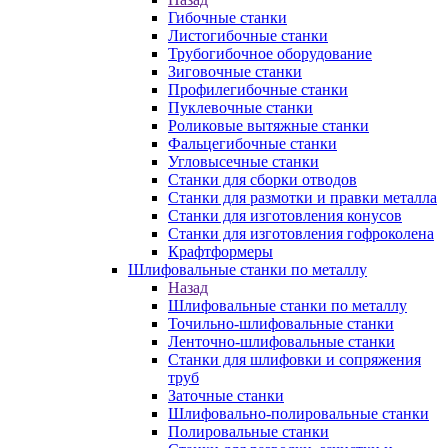
Гибочные станки
Листогибочные станки
Трубогибочное оборудование
Зиговочные станки
Профилегибочные станки
Пуклевочные станки
Роликовые вытяжные станки
Фальцегибочные станки
Угловысечные станки
Станки для сборки отводов
Станки для размотки и правки металла
Станки для изготовления конусов
Станки для изготовления гофроколена
Крафтформеры
Шлифовальные станки по металлу
Назад
Шлифовальные станки по металлу
Точильно-шлифовальные станки
Ленточно-шлифовальные станки
Станки для шлифовки и сопряжения
труб
Заточные станки
Шлифовально-полировальные станки
Полировальные станки