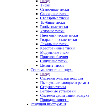
Назад
Тиски
Станочные тиски
Слесарные тиски
Столярные тиски
Трубные тиски
Глобусные тиски
Угловые тиски
Пневматические тиски
Гидравлические тиски
Лекальные тиски
Крестовинные тиски
Модульные тиски
Приспособления
Синусные тиски
Цепные тиски
Системы очистки воздуха
Назад
Системы очистки воздуха
Пылеулавливающие агрегаты
Стружкоотсосы
Вытяжные установки
Системы фильтрации воздуха
Принадлежности
Режущий инструмент