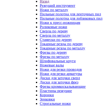
Назад
Режущий инструмент
Ножи по металлу
Пильные полотна для ленточных пил
Пильные полотна для лобзиковых пил
Ножи к пресс-ножницам
Роликовые ножи
Сверла по дереву
Сверла по металлу
Стамески по дереву
Токарные резцы по дереву
Токарные резцы по металлу
Фрезы по дереву
Фрезы по металлу
Шлифовальные круги
Ножевые валы
Ножи для резки проводов
Ножи для резки арматуры
Диски для заточки сверл
Диски для заточки фрез
Фрезы кромкоскалывающие
Пластины режущие
Коронки
Зенковки
Строгальные ножи