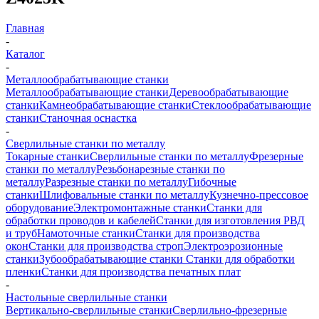
Главная
-
Каталог
-
Металлообрабатывающие станки
Металлообрабатывающие станки
Деревообрабатывающие
станки
Камнеобрабатывающие станки
Стеклообрабатывающие
станки
Станочная оснастка
-
Сверлильные станки по металлу
Токарные станки
Сверлильные станки по металлу
Фрезерные
станки по металлу
Резьбонарезные станки по
металлу
Разрезные станки по металлу
Гибочные
станки
Шлифовальные станки по металлу
Кузнечно-прессовое
оборудование
Электромонтажные станки
Станки для
обработки проводов и кабелей
Станки для изготовления РВД
и труб
Намоточные станки
Станки для производства
окон
Станки для производства строп
Электроэрозионные
станки
Зубообрабатывающие станки
Станки для обработки
пленки
Станки для производства печатных плат
-
Настольные сверлильные станки
Вертикально-сверлильные станки
Сверлильно-фрезерные