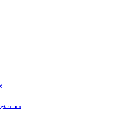
уб
 зубьев пил