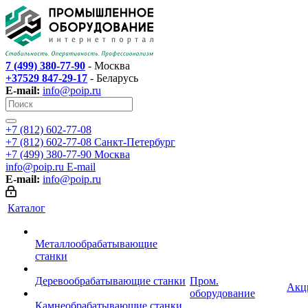
7 (499) 380-77-90
- Москва
+37529 847-29-17
- Беларусь
E-mail:
info@poip.ru
+7 (812) 602-77-08
+7 (812) 602-77-08
Санкт-Петербург
+7 (499) 380-77-90
Москва
info@poip.ru
E-mail
E-mail:
info@poip.ru
Каталог
Металлообрабатывающие
станки
Деревообрабатывающие станки
Пром.
Акц
оборудование
Камнеобрабатывающие станки