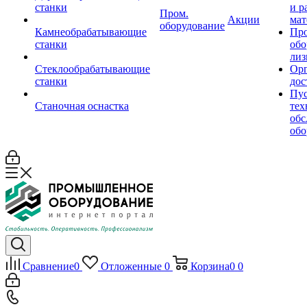
станки
и р
Пром.
Акции
мат
оборудование
Камнеобрабатывающие
Пр
станки
обо
лиз
Стеклообрабатывающие
Орг
станки
дос
Пус
Станочная оснастка
тех
обс
обо
Сравнение
0
Отложенные
0
Корзина
0
0