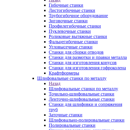
Гибочные станки
Листогибочные станки
Трубогибочное оборудование
Зиговочные станки
Профилегибочные станки
Пуклевочные станки
Роликовые вытяжные станки
Фальцегибочные станки
Угловысечные станки
Станки для сборки отводов
Станки для размотки и правки металла
Станки для изготовления конусов
Станки для изготовления гофроколена
Крафтформеры
Шлифовальные станки по металлу
Назад
Шлифовальные станки по металлу
Точильно-шлифовальные станки
Ленточно-шлифовальные станки
Станки для шлифовки и сопряжения
труб
Заточные станки
Шлифовально-полировальные станки
Полировальные станки