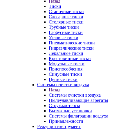
Назад
Тиски
Станочные тиски
Слесарные тиски
Столярные тиски
Трубные тиски
Глобусные тиски
Угловые тиски
Пневматические тиски
Гидравлические тиски
Лекальные тиски
Крестовинные тиски
Модульные тиски
Приспособления
Синусные тиски
Цепные тиски
Системы очистки воздуха
Назад
Системы очистки воздуха
Пылеулавливающие агрегаты
Стружкоотсосы
Вытяжные установки
Системы фильтрации воздуха
Принадлежности
Режущий инструмент