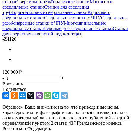
станки
Сверлильно-резьбонарезные станки
Магнитные
сверлильные станки
Станки для сверления
труб
Горизонтальные сверлильные станки
Радиально-
сверлильные станки
Сверлильные станки с ЧПУ
Сверлильно-
резьбонарезные станки с ЧПУ
Многошпиндельные
сверлильные станки
Револьверно-сверлильные станки
Станки
для сверления отверстий под катетеры
-
Z4120
120 000
₽
-
+
В корзину
Поделиться
Обращаем Ваше внимание на то, что приведенные цены,
характеристики и фотографии товаров носят исключительно
ознакомительный характер и не являются публичной офертой,
определяемой пунктом 2 статьи 437 Гражданского кодекса
Российской Федерации.