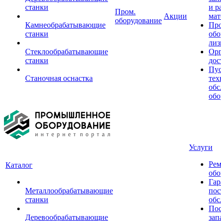
станки
и р
Пром.
Акции
мат
оборудование
Камнеобрабатывающие
Пр
станки
обо
лиз
Стеклообрабатывающие
Орг
станки
дос
Пус
Станочная оснастка
тех
обс
обо
Услуги
Рем
Каталог
обо
Гар
Металлообрабатывающие
пос
станки
обс
Пос
Деревообрабатывающие
зап