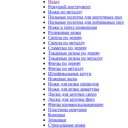
Назад
Режущий инструмент
Ножи по металлу
Пильные полотна для ленточных пил
Пильные полотна для лобзиковых пил
Ножи к пресс-ножницам
Роликовые ножи
Сверла по дереву
Сверла по металлу
Стамески по дереву
Токарные резцы по дереву
Токарные резцы по металлу
Фрезы по дереву
Фрезы по металлу
Шлифовальные круги
Ножевые валы
Ножи для резки проводов
Ножи для резки арматуры
Диски для заточки сверл
Диски для заточки фрез
Фрезы кромкоскалывающие
Пластины режущие
Коронки
Зенковки
Строгальные ножи