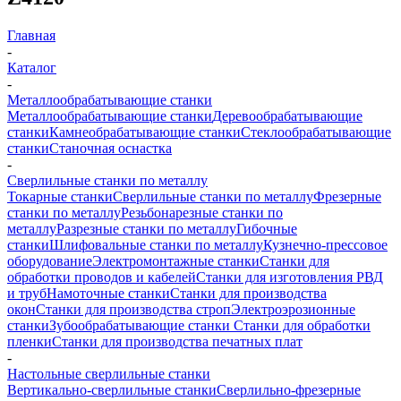
Главная
-
Каталог
-
Металлообрабатывающие станки
Металлообрабатывающие станки
Деревообрабатывающие
станки
Камнеобрабатывающие станки
Стеклообрабатывающие
станки
Станочная оснастка
-
Сверлильные станки по металлу
Токарные станки
Сверлильные станки по металлу
Фрезерные
станки по металлу
Резьбонарезные станки по
металлу
Разрезные станки по металлу
Гибочные
станки
Шлифовальные станки по металлу
Кузнечно-прессовое
оборудование
Электромонтажные станки
Станки для
обработки проводов и кабелей
Станки для изготовления РВД
и труб
Намоточные станки
Станки для производства
окон
Станки для производства строп
Электроэрозионные
станки
Зубообрабатывающие станки
Станки для обработки
пленки
Станки для производства печатных плат
-
Настольные сверлильные станки
Вертикально-сверлильные станки
Сверлильно-фрезерные