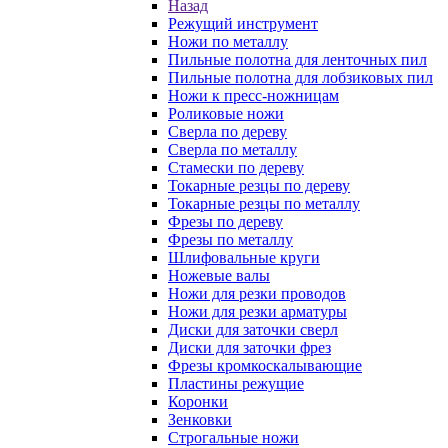
Назад
Режущий инструмент
Ножи по металлу
Пильные полотна для ленточных пил
Пильные полотна для лобзиковых пил
Ножи к пресс-ножницам
Роликовые ножи
Сверла по дереву
Сверла по металлу
Стамески по дереву
Токарные резцы по дереву
Токарные резцы по металлу
Фрезы по дереву
Фрезы по металлу
Шлифовальные круги
Ножевые валы
Ножи для резки проводов
Ножи для резки арматуры
Диски для заточки сверл
Диски для заточки фрез
Фрезы кромкоскалывающие
Пластины режущие
Коронки
Зенковки
Строгальные ножи