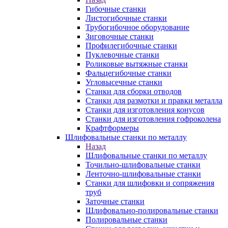
Гибочные станки
Листогибочные станки
Трубогибочное оборудование
Зиговочные станки
Профилегибочные станки
Пуклевочные станки
Роликовые вытяжные станки
Фальцегибочные станки
Угловысечные станки
Станки для сборки отводов
Станки для размотки и правки металла
Станки для изготовления конусов
Станки для изготовления гофроколена
Крафтформеры
Шлифовальные станки по металлу
Назад
Шлифовальные станки по металлу
Точильно-шлифовальные станки
Ленточно-шлифовальные станки
Станки для шлифовки и сопряжения
труб
Заточные станки
Шлифовально-полировальные станки
Полировальные станки