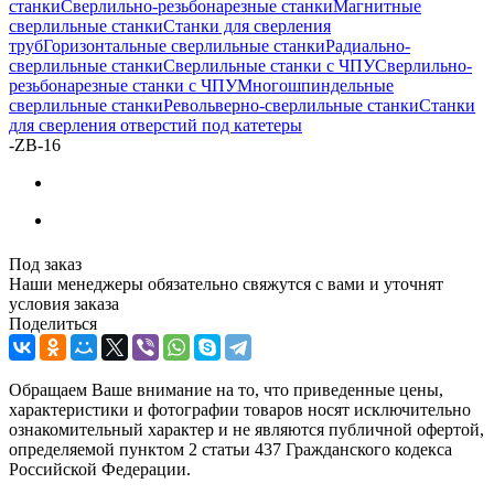
станки
Сверлильно-резьбонарезные станки
Магнитные
сверлильные станки
Станки для сверления
труб
Горизонтальные сверлильные станки
Радиально-
сверлильные станки
Сверлильные станки с ЧПУ
Сверлильно-
резьбонарезные станки с ЧПУ
Многошпиндельные
сверлильные станки
Револьверно-сверлильные станки
Станки
для сверления отверстий под катетеры
-
ZB-16
Под заказ
Наши менеджеры обязательно свяжутся с вами и уточнят
условия заказа
Поделиться
Обращаем Ваше внимание на то, что приведенные цены,
характеристики и фотографии товаров носят исключительно
ознакомительный характер и не являются публичной офертой,
определяемой пунктом 2 статьи 437 Гражданского кодекса
Российской Федерации.