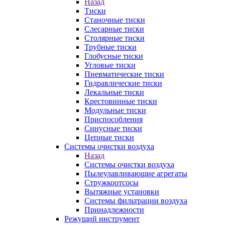
Назад
Тиски
Станочные тиски
Слесарные тиски
Столярные тиски
Трубные тиски
Глобусные тиски
Угловые тиски
Пневматические тиски
Гидравлические тиски
Лекальные тиски
Крестовинные тиски
Модульные тиски
Приспособления
Синусные тиски
Цепные тиски
Системы очистки воздуха
Назад
Системы очистки воздуха
Пылеулавливающие агрегаты
Стружкоотсосы
Вытяжные установки
Системы фильтрации воздуха
Принадлежности
Режущий инструмент