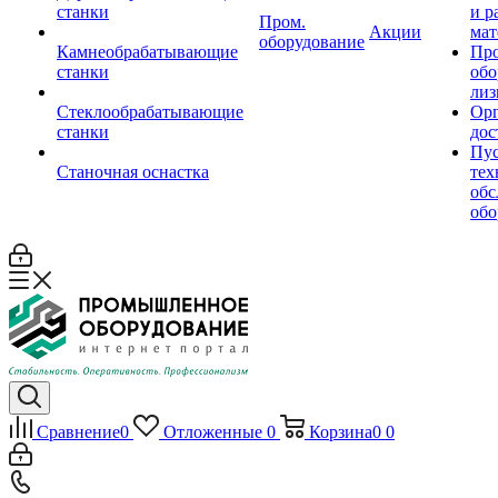
станки
и р
Пром.
Акции
мат
оборудование
Камнеобрабатывающие
Пр
станки
обо
лиз
Стеклообрабатывающие
Орг
станки
дос
Пус
Станочная оснастка
тех
обс
обо
Сравнение
0
Отложенные
0
Корзина
0
0