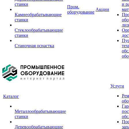
станки
и р
Пром.
Акции
мат
оборудование
Камнеобрабатывающие
Пр
станки
обо
лиз
Стеклообрабатывающие
Орг
станки
дос
Пус
Станочная оснастка
тех
обс
обо
Услуги
Рем
Каталог
обо
Гар
Металлообрабатывающие
пос
станки
обс
Пос
Деревообрабатывающие
зап