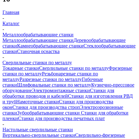
Главная
-
Каталог
-
Металлообрабатывающие станки
Металлообрабатывающие станки
Деревообрабатывающие
станки
Камнеобрабатывающие станки
Стеклообрабатывающие
станки
Станочная оснастка
-
Сверлильные станки по металлу
Токарные станки
Сверлильные станки по металлу
Фрезерные
станки по металлу
Резьбонарезные станки по
металлу
Разрезные станки по металлу
Гибочные
станки
Шлифовальные станки по металлу
Кузнечно-прессовое
оборудование
Электромонтажные станки
Станки для
обработки проводов и кабелей
Станки для изготовления РВД
и труб
Намоточные станки
Станки для производства
окон
Станки для производства строп
Электроэрозионные
станки
Зубообрабатывающие станки
Станки для обработки
пленки
Станки для производства печатных плат
-
Настольные сверлильные станки
Вертикально-сверлильные станки
Сверлильно-фрезерные