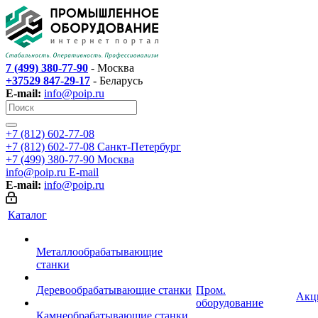
7 (499) 380-77-90
- Москва
+37529 847-29-17
- Беларусь
E-mail:
info@poip.ru
+7 (812) 602-77-08
+7 (812) 602-77-08
Санкт-Петербург
+7 (499) 380-77-90
Москва
info@poip.ru
E-mail
E-mail:
info@poip.ru
Каталог
Металлообрабатывающие
станки
Деревообрабатывающие станки
Пром.
Акц
оборудование
Камнеобрабатывающие станки