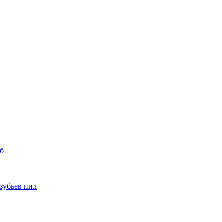
уб
 зубьев пил