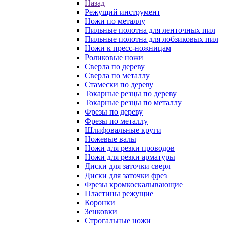
Назад
Режущий инструмент
Ножи по металлу
Пильные полотна для ленточных пил
Пильные полотна для лобзиковых пил
Ножи к пресс-ножницам
Роликовые ножи
Сверла по дереву
Сверла по металлу
Стамески по дереву
Токарные резцы по дереву
Токарные резцы по металлу
Фрезы по дереву
Фрезы по металлу
Шлифовальные круги
Ножевые валы
Ножи для резки проводов
Ножи для резки арматуры
Диски для заточки сверл
Диски для заточки фрез
Фрезы кромкоскалывающие
Пластины режущие
Коронки
Зенковки
Строгальные ножи