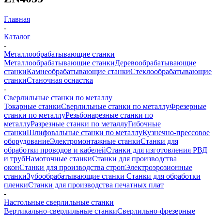
Главная
-
Каталог
-
Металлообрабатывающие станки
Металлообрабатывающие станки
Деревообрабатывающие
станки
Камнеобрабатывающие станки
Стеклообрабатывающие
станки
Станочная оснастка
-
Сверлильные станки по металлу
Токарные станки
Сверлильные станки по металлу
Фрезерные
станки по металлу
Резьбонарезные станки по
металлу
Разрезные станки по металлу
Гибочные
станки
Шлифовальные станки по металлу
Кузнечно-прессовое
оборудование
Электромонтажные станки
Станки для
обработки проводов и кабелей
Станки для изготовления РВД
и труб
Намоточные станки
Станки для производства
окон
Станки для производства строп
Электроэрозионные
станки
Зубообрабатывающие станки
Станки для обработки
пленки
Станки для производства печатных плат
-
Настольные сверлильные станки
Вертикально-сверлильные станки
Сверлильно-фрезерные