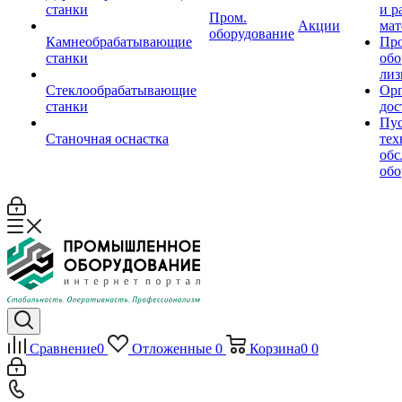
станки
и р
Пром.
Акции
мат
оборудование
Камнеобрабатывающие
Пр
станки
обо
лиз
Стеклообрабатывающие
Орг
станки
дос
Пус
Станочная оснастка
тех
обс
обо
Сравнение
0
Отложенные
0
Корзина
0
0