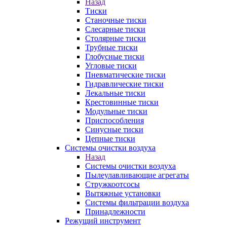
Назад
Тиски
Станочные тиски
Слесарные тиски
Столярные тиски
Трубные тиски
Глобусные тиски
Угловые тиски
Пневматические тиски
Гидравлические тиски
Лекальные тиски
Крестовинные тиски
Модульные тиски
Приспособления
Синусные тиски
Цепные тиски
Системы очистки воздуха
Назад
Системы очистки воздуха
Пылеулавливающие агрегаты
Стружкоотсосы
Вытяжные установки
Системы фильтрации воздуха
Принадлежности
Режущий инструмент