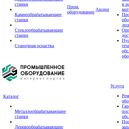
станки
и р
Пром.
Акции
мат
оборудование
Камнеобрабатывающие
Пр
станки
обо
лиз
Стеклообрабатывающие
Орг
станки
дос
Пус
Станочная оснастка
тех
обс
обо
Услуги
Рем
Каталог
обо
Гар
Металлообрабатывающие
пос
станки
обс
Пос
Деревообрабатывающие
зап