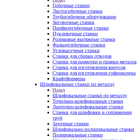
Гибочные станки
Листогибочные станки
Трубогибочное оборудование
Зиговочные станки
Профилегибочные станки
Пуклевочные станки
Роликовые вытяжные станки
Фальцегибочные станки
Угловысечные станки
Станки для сборки отводов
Станки для размотки и правки металла
Станки для изготовления конусов
Станки для изготовления гофроколена
Крафтформеры
Шлифовальные станки по металлу
Назад
Шлифовальные станки по металлу
Точильно-шлифовальные станки
Ленточно-шлифовальные станки
Станки для шлифовки и сопряжения
труб
Заточные станки
Шлифовально-полировальные станки
Полировальные станки