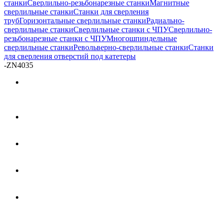
станки
Сверлильно-резьбонарезные станки
Магнитные
сверлильные станки
Станки для сверления
труб
Горизонтальные сверлильные станки
Радиально-
сверлильные станки
Сверлильные станки с ЧПУ
Сверлильно-
резьбонарезные станки с ЧПУ
Многошпиндельные
сверлильные станки
Револьверно-сверлильные станки
Станки
для сверления отверстий под катетеры
-
ZN4035