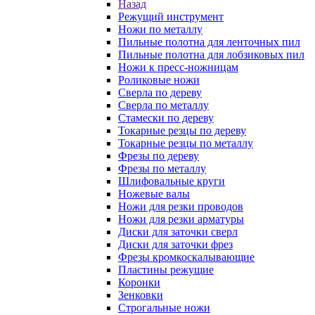
Назад
Режущий инструмент
Ножи по металлу
Пильные полотна для ленточных пил
Пильные полотна для лобзиковых пил
Ножи к пресс-ножницам
Роликовые ножи
Сверла по дереву
Сверла по металлу
Стамески по дереву
Токарные резцы по дереву
Токарные резцы по металлу
Фрезы по дереву
Фрезы по металлу
Шлифовальные круги
Ножевые валы
Ножи для резки проводов
Ножи для резки арматуры
Диски для заточки сверл
Диски для заточки фрез
Фрезы кромкоскалывающие
Пластины режущие
Коронки
Зенковки
Строгальные ножи