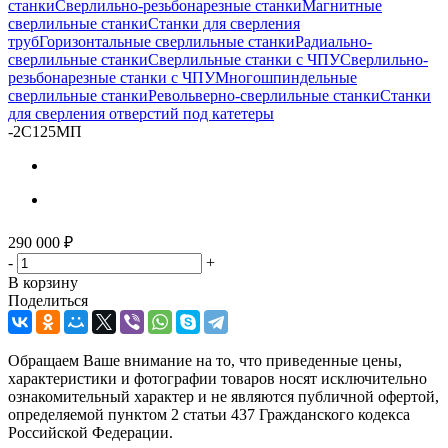
станки
Сверлильно-резьбонарезные станки
Магнитные
сверлильные станки
Станки для сверления
труб
Горизонтальные сверлильные станки
Радиально-
сверлильные станки
Сверлильные станки с ЧПУ
Сверлильно-
резьбонарезные станки с ЧПУ
Многошпиндельные
сверлильные станки
Револьверно-сверлильные станки
Станки
для сверления отверстий под катетеры
-
2С125МП
290 000
₽
-
+
В корзину
Поделиться
Обращаем Ваше внимание на то, что приведенные цены,
характеристики и фотографии товаров носят исключительно
ознакомительный характер и не являются публичной офертой,
определяемой пунктом 2 статьи 437 Гражданского кодекса
Российской Федерации.