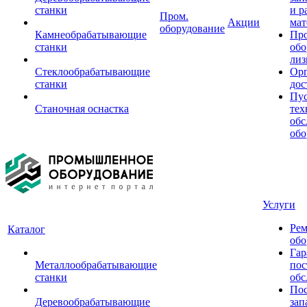
станки
и р
Пром.
Акции
мат
оборудование
Камнеобрабатывающие
Пр
станки
обо
лиз
Стеклообрабатывающие
Орг
станки
дос
Пус
Станочная оснастка
тех
обс
обо
Услуги
Рем
Каталог
обо
Гар
Металлообрабатывающие
пос
станки
обс
Пос
Деревообрабатывающие
зап