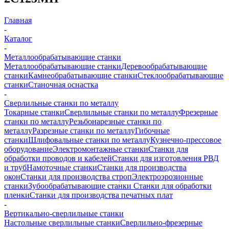
Главная
-
Каталог
-
Металлообрабатывающие станки
Металлообрабатывающие станки
Деревообрабатывающие
станки
Камнеобрабатывающие станки
Стеклообрабатывающие
станки
Станочная оснастка
-
Сверлильные станки по металлу
Токарные станки
Сверлильные станки по металлу
Фрезерные
станки по металлу
Резьбонарезные станки по
металлу
Разрезные станки по металлу
Гибочные
станки
Шлифовальные станки по металлу
Кузнечно-прессовое
оборудование
Электромонтажные станки
Станки для
обработки проводов и кабелей
Станки для изготовления РВД
и труб
Намоточные станки
Станки для производства
окон
Станки для производства строп
Электроэрозионные
станки
Зубообрабатывающие станки
Станки для обработки
пленки
Станки для производства печатных плат
-
Вертикально-сверлильные станки
Настольные сверлильные станки
Сверлильно-фрезерные