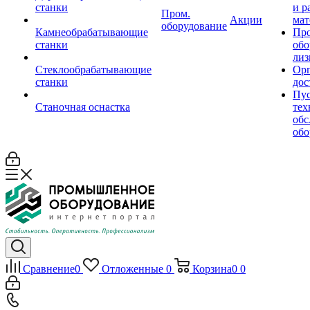
станки
и р
Пром.
Акции
мат
оборудование
Камнеобрабатывающие
Пр
станки
обо
лиз
Стеклообрабатывающие
Орг
станки
дос
Пус
Станочная оснастка
тех
обс
обо
Сравнение
0
Отложенные
0
Корзина
0
0