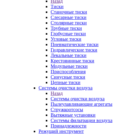
Назад
Тиски
Станочные тиски
Слесарные тиски
Столярные тиски
Трубные тиски
Глобусные тиски
Угловые тиски
Пневматические тиски
Гидравлические тиски
Лекальные тиски
Крестовинные тиски
Модульные тиски
Приспособления
Синусные тиски
Цепные тиски
Системы очистки воздуха
Назад
Системы очистки воздуха
Пылеулавливающие агрегаты
Стружкоотсосы
Вытяжные установки
Системы фильтрации воздуха
Принадлежности
Режущий инструмент