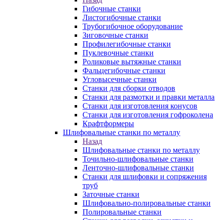
Гибочные станки
Листогибочные станки
Трубогибочное оборудование
Зиговочные станки
Профилегибочные станки
Пуклевочные станки
Роликовые вытяжные станки
Фальцегибочные станки
Угловысечные станки
Станки для сборки отводов
Станки для размотки и правки металла
Станки для изготовления конусов
Станки для изготовления гофроколена
Крафтформеры
Шлифовальные станки по металлу
Назад
Шлифовальные станки по металлу
Точильно-шлифовальные станки
Ленточно-шлифовальные станки
Станки для шлифовки и сопряжения
труб
Заточные станки
Шлифовально-полировальные станки
Полировальные станки