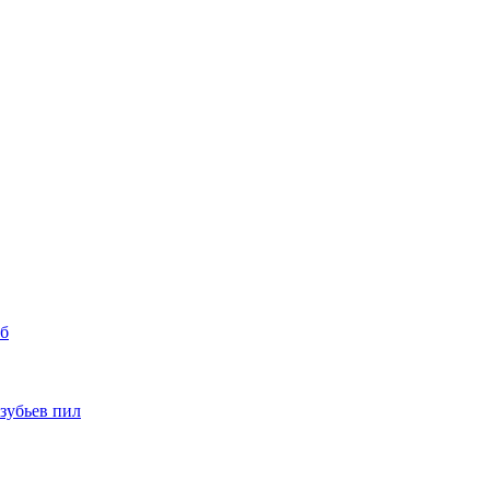
уб
 зубьев пил