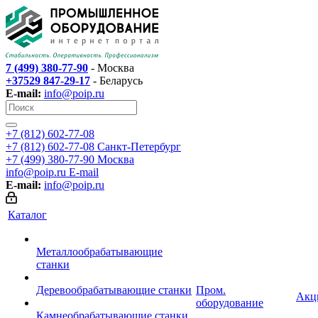
7 (499) 380-77-90
- Москва
+37529 847-29-17
- Беларусь
E-mail:
info@poip.ru
+7 (812) 602-77-08
+7 (812) 602-77-08
Санкт-Петербург
+7 (499) 380-77-90
Москва
info@poip.ru
E-mail
E-mail:
info@poip.ru
Каталог
Металлообрабатывающие
станки
Деревообрабатывающие станки
Пром.
Акц
оборудование
Камнеобрабатывающие станки