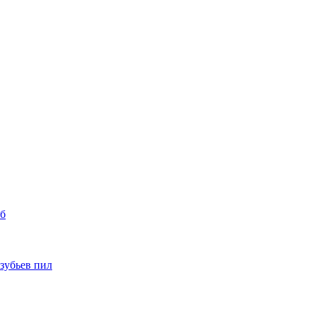
уб
 зубьев пил