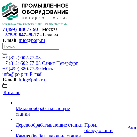
7 (499) 380-77-90
- Москва
+37529 847-29-17
- Беларусь
E-mail:
info@poip.ru
+7 (812) 602-77-08
+7 (812) 602-77-08
Санкт-Петербург
+7 (499) 380-77-90
Москва
info@poip.ru
E-mail
E-mail:
info@poip.ru
Каталог
Металлообрабатывающие
станки
Деревообрабатывающие станки
Пром.
Акц
оборудование
Камнеобрабатывающие станки