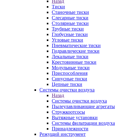
Назад
Тиски
Станочные тиски
Слесарные тиски
Столярные тиски
Трубные тиски
Глобусные тиски
Угловые тиски
Пневматические тиски
Гидравлические тиски
Лекальные тиски
Крестовинные тиски
Модульные тиски
Приспособления
Синусные тиски
Цепные тиски
Системы очистки воздуха
Назад
Системы очистки воздуха
Пылеулавливающие агрегаты
Стружкоотсосы
Вытяжные установки
Системы фильтрации воздуха
Принадлежности
Режущий инструмент