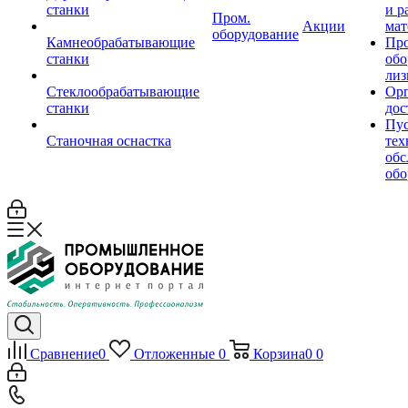
станки
и р
Пром.
Акции
мат
оборудование
Камнеобрабатывающие
Пр
станки
обо
лиз
Стеклообрабатывающие
Орг
станки
дос
Пус
Станочная оснастка
тех
обс
обо
Сравнение
0
Отложенные
0
Корзина
0
0