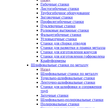
Гибочные станки
Листогибочные станки
Трубогибочное оборудование
Зиговочные станки
Профилегибочные станки
Пуклевочные станки
Роликовые вытяжные станки
Фальцегибочные станки
Угловысечные станки
Станки для сборки отводов
Станки для размотки и правки металла
Станки для изготовления конусов
Станки для изготовления гофроколена
Крафтформеры
Шлифовальные станки по металлу
Назад
Шлифовальные станки по металлу
Точильно-шлифовальные станки
Ленточно-шлифовальные станки
Станки для шлифовки и сопряжения
труб
Заточные станки
Шлифовально-полировальные станки
Полировальные станки