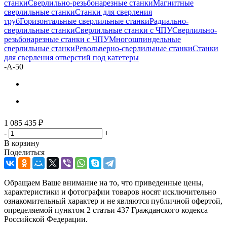
станки
Сверлильно-резьбонарезные станки
Магнитные
сверлильные станки
Станки для сверления
труб
Горизонтальные сверлильные станки
Радиально-
сверлильные станки
Сверлильные станки с ЧПУ
Сверлильно-
резьбонарезные станки с ЧПУ
Многошпиндельные
сверлильные станки
Револьверно-сверлильные станки
Станки
для сверления отверстий под катетеры
-
A-50
1 085 435
₽
-
+
В корзину
Поделиться
Обращаем Ваше внимание на то, что приведенные цены,
характеристики и фотографии товаров носят исключительно
ознакомительный характер и не являются публичной офертой,
определяемой пунктом 2 статьи 437 Гражданского кодекса
Российской Федерации.