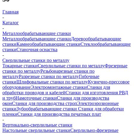
Главная
-
Каталог
-
Металлообрабатывающие станки
Металлообрабатывающие станки
Деревообрабатывающие
станки
Камнеобрабатывающие станки
Стеклообрабатывающие
станки
Станочная оснастка
-
Сверлильные станки по металлу
Токарные станки
Сверлильные станки по металлу
Фрезерные
станки по металлу
Резьбонарезные станки по
металлу
Разрезные станки по металлу
Гибочные
станки
Шлифовальные станки по металлу
Кузнечно-прессовое
оборудование
Электромонтажные станки
Станки для
обработки проводов и кабелей
Станки для изготовления РВД
и труб
Намоточные станки
Станки для производства
окон
Станки для производства строп
Электроэрозионные
станки
Зубообрабатывающие станки
Станки для обработки
пленки
Станки для производства печатных плат
-
Вертикально-сверлильные станки
Настольные сверлильные станки
Сверлильно-фрезерные