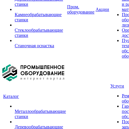
станки
и р
Пром.
Акции
мат
оборудование
Камнеобрабатывающие
Пр
станки
обо
лиз
Стеклообрабатывающие
Орг
станки
дос
Пус
Станочная оснастка
тех
обс
обо
Услуги
Рем
Каталог
обо
Гар
Металлообрабатывающие
пос
станки
обс
Пос
Деревообрабатывающие
зап