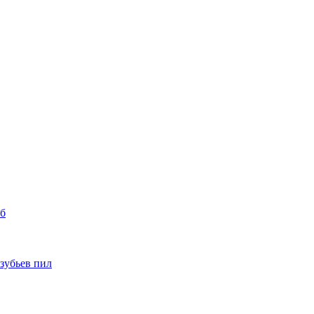
уб
 зубьев пил