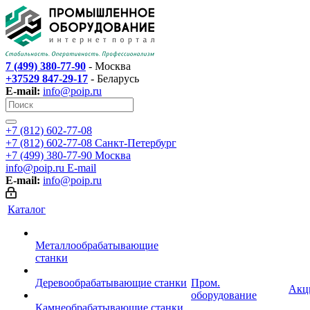
7 (499) 380-77-90
- Москва
+37529 847-29-17
- Беларусь
E-mail:
info@poip.ru
+7 (812) 602-77-08
+7 (812) 602-77-08
Санкт-Петербург
+7 (499) 380-77-90
Москва
info@poip.ru
E-mail
E-mail:
info@poip.ru
Каталог
Металлообрабатывающие
станки
Деревообрабатывающие станки
Пром.
Акц
оборудование
Камнеобрабатывающие станки